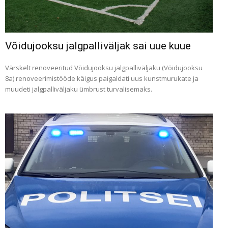
Võidujooksu jalgpalliväljak sai uue kuue
Värskelt renoveeritud Võidujooksu jalgpalliväljaku (Võidujooksu
8a) renoveerimistööde käigus paigaldati uus kunstmurukate ja
muudeti jalgpalliväljaku ümbrust turvalisemaks.