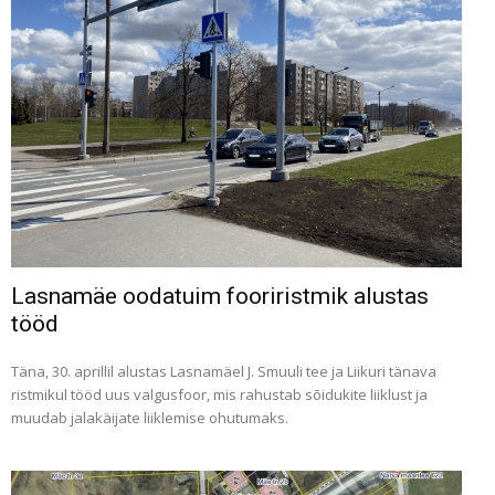
Lasnamäe oodatuim fooriristmik alustas
tööd
Täna, 30. aprillil alustas Lasnamäel J. Smuuli tee ja Liikuri tänava
ristmikul tööd uus valgusfoor, mis rahustab sõidukite liiklust ja
muudab jalakäijate liiklemise ohutumaks.