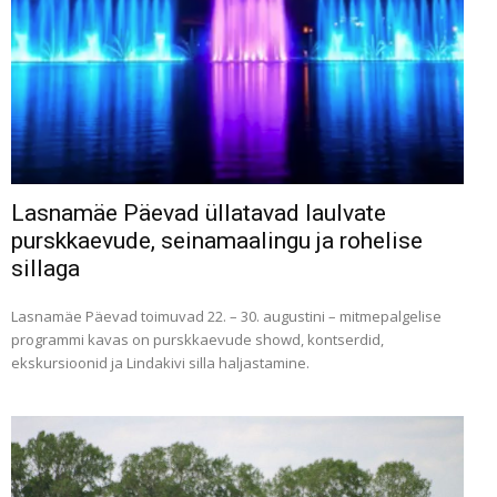
Lasnamäe Päevad üllatavad laulvate
purskkaevude, seinamaalingu ja rohelise
sillaga
Lasnamäe Päevad toimuvad 22. – 30. augustini – mitmepalgelise
programmi kavas on purskkaevude showd, kontserdid,
ekskursioonid ja Lindakivi silla haljastamine.