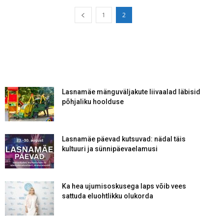
1
2
Lasnamäe mänguväljakute liivaalad läbisid
põhjaliku hoolduse
Lasnamäe päevad kutsuvad: nädal täis
kultuuri ja sünnipäevaelamusi
Ka hea ujumisoskusega laps võib vees
sattuda eluohtlikku olukorda