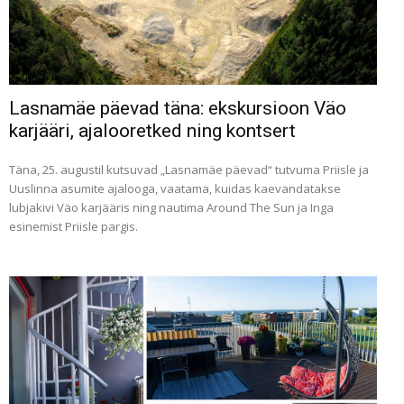
Lasnamäe päevad täna: ekskursioon Väo
karjääri, ajalooretked ning kontsert
Täna, 25. augustil kutsuvad „Lasnamäe päevad“ tutvuma Priisle ja
Uuslinna asumite ajalooga, vaatama, kuidas kaevandatakse
lubjakivi Väo karjääris ning nautima Around The Sun ja Inga
esinemist Priisle pargis.