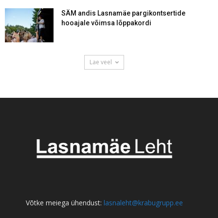
SÄM andis Lasnamäe pargikontsertide
hooajale võimsa lõppakordi
Lae veel
Võtke meiega ühendust:
lasnaleht@krabugrupp.ee