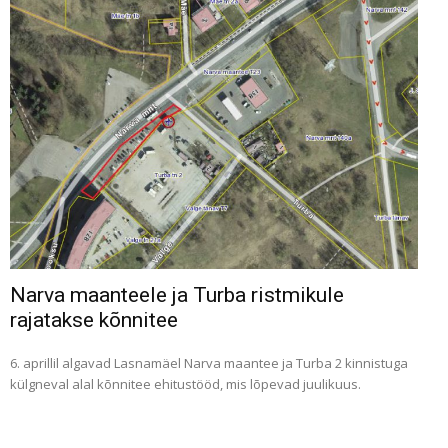
Narva maanteele ja Turba ristmikule
rajatakse kõnnitee
6. aprillil algavad Lasnamäel Narva maantee ja Turba 2 kinnistuga
külgneval alal kõnnitee ehitustööd, mis lõpevad juulikuus.