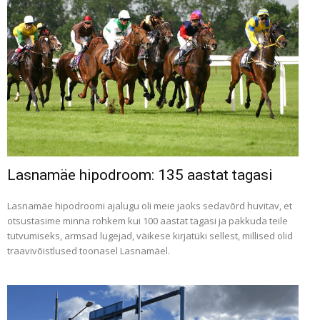
Lasnamäe hipodroom: 135 aastat tagasi
Lasnamäe hipodroomi ajalugu oli meie jaoks sedavõrd huvitav, et
otsustasime minna rohkem kui 100 aastat tagasi ja pakkuda teile
tutvumiseks, armsad lugejad, väikese kirjatüki sellest, millised olid
traavivõistlused toonasel Lasnamäel.