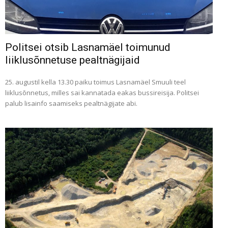
Politsei otsib Lasnamäel toimunud
liiklusõnnetuse pealtnägijaid
25. augustil kella 13.30 paiku toimus Lasnamäel Smuuli teel
liiklusõnnetus, milles sai kannatada eakas bussireisija. Politsei
palub lisainfo saamiseks pealtnägijate abi.