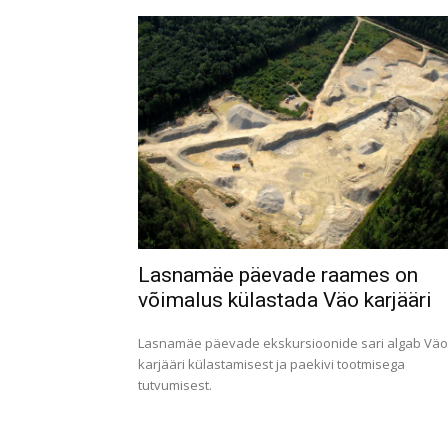
Lasnamäe päevade raames on
võimalus külastada Väo karjääri
Lasnamäe päevade ekskursioonide sari algab Väo
karjääri külastamisest ja paekivi tootmisega
tutvumisest.