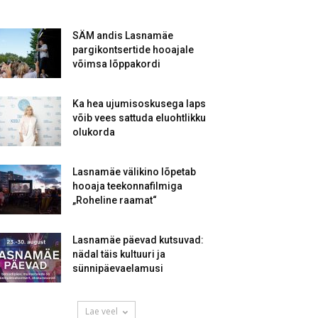
SÄM andis Lasnamäe
pargikontsertide hooajale
võimsa lõppakordi
Ka hea ujumisoskusega laps
võib vees sattuda eluohtlikku
olukorda
Lasnamäe välikino lõpetab
hooaja teekonnafilmiga
„Roheline raamat“
Lasnamäe päevad kutsuvad:
nädal täis kultuuri ja
sünnipäevaelamusi
Lae veel