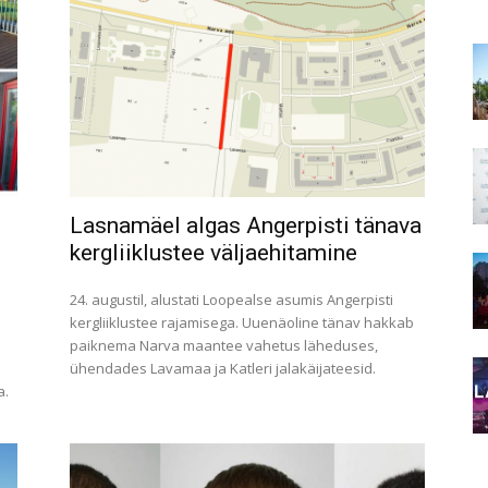
Lasnamäel algas Angerpisti tänava
kergliiklustee väljaehitamine
24. augustil, alustati Loopealse asumis Angerpisti
kergliiklustee rajamisega. Uuenäoline tänav hakkab
paiknema Narva maantee vahetus läheduses,
ühendades Lavamaa ja Katleri jalakäijateesid.
a.