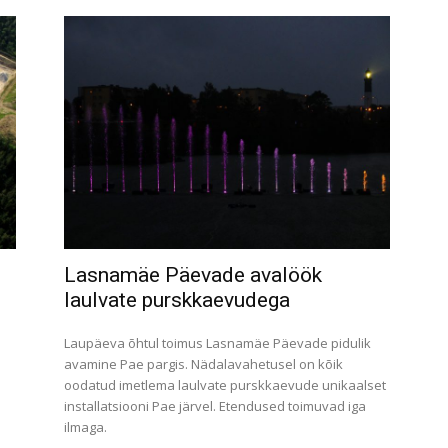
Lasnamäe Päevade avalöök
laulvate purskkaevudega
Laupäeva õhtul toimus Lasnamäe Päevade pidulik
avamine Pae pargis. Nädalavahetusel on kõik
oodatud imetlema laulvate purskkaevude unikaalset
installatsiooni Pae järvel. Etendused toimuvad iga
ilmaga.