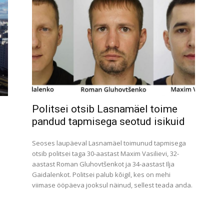
Politsei otsib Lasnamäel toime
pandud tapmisega seotud isikuid
Seoses laupäeval Lasnamäel toimunud tapmisega
otsib politsei taga 30-aastast Maxim Vasilievi, 32-
aastast Roman Gluhovtšenkot ja 34-aastast Ilja
Gaidalenkot. Politsei palub kõigil, kes on mehi
viimase ööpäeva jooksul näinud, sellest teada anda.