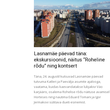
Lasnamäe päevad täna:
ekskursioonid, näitus “Roheline
rõdu” ning kontsert
Täna, 24. augustil kutsuvad Lasnamäe päevad
tutvuma Katleri ja Paevälja asumite ajalooga,
vaatama, kuidas kaevandatakse lubjakivi Väo
karjääris, osalema Rohelise rõdu näituse avamisel
Horteses ning nautima Eduard Tomani ja Igor
Jermakovi sütitava dueti esinemist.