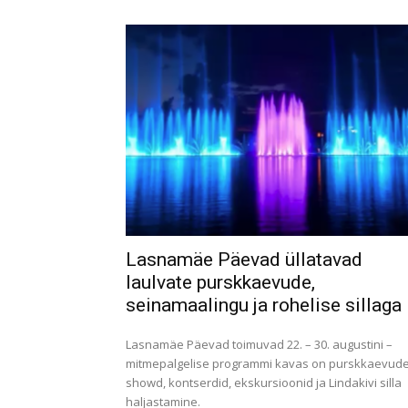
Lasnamäe Päevad üllatavad
laulvate purskkaevude,
seinamaalingu ja rohelise sillaga
Lasnamäe Päevad toimuvad 22. – 30. augustini –
mitmepalgelise programmi kavas on purskkaevud
showd, kontserdid, ekskursioonid ja Lindakivi silla
haljastamine.