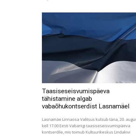
Taasiseseisvumispäeva
tähistamine algab
vabaõhukontserdist Lasnamäel
Lasnamäe Linnaosa Valitsus kutsub täna, 20. augus
kell 17.00 Eesti Vabariigi taasiseseisvumispäeva
kontserdile, mis toimub Kultuurikeskus Lindakivi