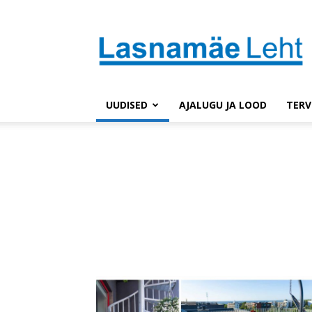
Lasnaleht
UUDISED
AJALUGU JA LOOD
TERV