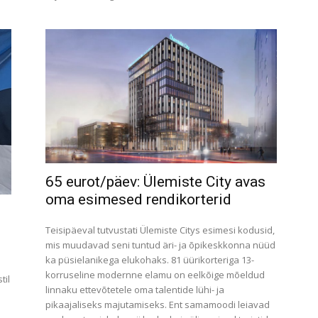
65 eurot/päev: Ülemiste City avas
oma esimesed rendikorterid
Teisipäeval tutvustati Ülemiste Citys esimesi kodusid,
mis muudavad seni tuntud äri- ja õpikeskkonna nüüd
ka püsielanikega elukohaks. 81 üürikorteriga 13-
korruseline modernne elamu on eelkõige mõeldud
til
linnaku ettevõtetele oma talentide lühi- ja
pikaajaliseks majutamiseks. Ent samamoodi leiavad