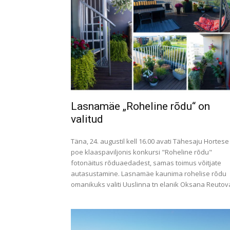
Lasnamäe „Roheline rõdu“ on
valitud
Täna, 24. augustil kell 16.00 avati Tähesaju Hortese
poe klaaspaviljonis konkursi "Roheline rõdu"
fotonäitus rõduaedadest, samas toimus võitjate
autasustamine. Lasnamäe kaunima rohelise rõdu
omanikuks valiti Uuslinna tn elanik Oksana Reutov