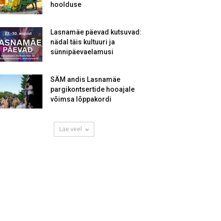
hoolduse
Lasnamäe päevad kutsuvad:
nädal täis kultuuri ja
sünnipäevaelamusi
SÄM andis Lasnamäe
pargikontsertide hooajale
võimsa lõppakordi
Lae veel