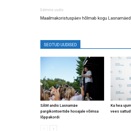
Eelmine uudis
Maailmakoristuspäev hõlmab kogu Lasnamäed
SEOTUD UUDISED
SÄM andis Lasnamäe
Ka hea ujum
pargikontsertide hooajale võimsa
vees sattud
lõppakordi