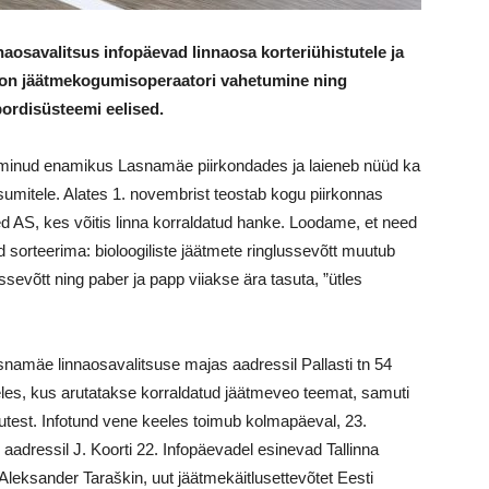
naosavalitsus infopäevad linnaosa korteriühistutele ja
 on jäätmekogumisoperaatori vahetumine ning
ordisüsteemi eelised.
oiminud enamikus Lasnamäe piirkondades ja laieneb nüüd ka
asumitele. Alates 1. novembrist teostab kogu piirkonnas
 AS, kes võitis linna korraldatud hanke. Loodame, et need
orteerima: bioloogiliste jäätmete ringlussevõtt muutub
evõtt ning paber ja papp viiakse ära tasuta, ”ütles
asnamäe linnaosavalitsuse majas aadressil Pallasti tn 54
eles, kus arutatakse korraldatud jäätmeveo teemat, samuti
gutest. Infotund vene keeles toimub kolmapäeval, 23.
 aadressil J. Koorti 22. Infopäevadel esinevad Tallinna
leksander Taraškin, uut jäätmekäitlusettevõtet Eesti