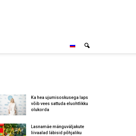
Ka hea ujumisoskusega laps
võib vees sattuda eluohtlikku
olukorda
Lasnamäe mänguväljakute
liivaalad läbisid põhjaliku