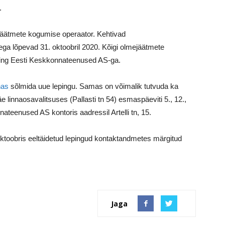
.
jäätmete kogumise operaator. Kehtivad
a lõpevad 31. oktoobril 2020. Kõigi olmejäätmete
eping Eesti Keskkonnateenused AS-ga.
nas
sõlmida uue lepingu. Samas on võimalik tutvuda ka
linnaosavalitsuses (Pallasti tn 54) esmaspäeviti 5., 12.,
nateenused AS kontoris aadressil Artelli tn, 15.
oktoobris eeltäidetud lepingud kontaktandmetes märgitud
Jaga