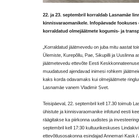
22. ja 23. septembril korraldab Lasnamäe lin
kinnisvaraomanikele. Infopäevade fookuses
korraldatud olmejäätmete kogumis- ja transp
„Korraldatud jäätmevedu on juba mitu aastat t
Ülemiste, Kurepõllu, Pae, Sikupilli ja Uuslinna 
jäätmetevedu ettevõte Eesti Keskkonnateenused
muudatused ajendavad inimesi rohkem jäätmeid s
kaks korda odavamaks kui olmejäätmete ringluss
Lasnamäe vanem Vladimir Svet.
Teisipäeval, 22. septembril kell 17.30 toimub L
ühistute ja kinnisvaraomanike infotund eesti ke
räägitakse ka piirkonna uudistes ja investeerin
septembril kell 17:30 kultuurikeskuses Lindakivi
ettevõtlusosakonna esindajad Annemari Kask / A