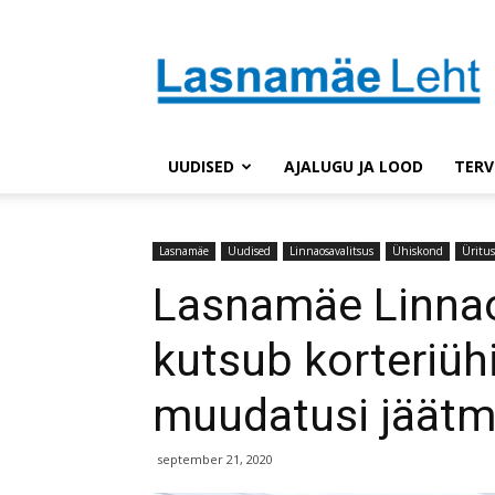
Lasnaleht
UUDISED
AJALUGU JA LOOD
TERV
Lasnamäe
Uudised
Linnaosavalitsus
Ühiskond
Üritu
Lasnamäe Linnao
kutsub korteriüh
muudatusi jäätm
september 21, 2020