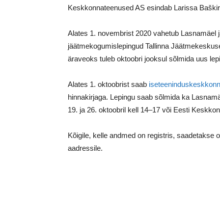
Keskkonnateenused AS esindab Larissa Baškir
Alates 1. novembrist 2020 vahetub Lasnamäel 
jäätmekogumislepingud Tallinna Jäätmekeskuseg
äraveoks tuleb oktoobri jooksul sõlmida uus l
Alates 1. oktoobrist saab
iseteeninduskeskkon
hinnakirjaga. Lepingu saab sõlmida ka Lasnamäe 
19. ja 26. oktoobril kell 14–17 või Eesti Keskkon
Kõigile, kelle andmed on registris, saadetakse 
aadressile.