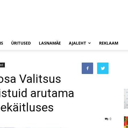
IS
ÜRITUSED
LASNAMÄE
AJALEHT
REKLAAM
sed
sa Valitsus
istuid arutama
ekäitluses
0