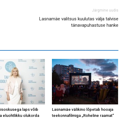
Järgmine uudis
Lasnamäe valitsus kuulutas välja talvise
tänavapuhastuse hanke
isoskusega laps võib
Lasnamäe välikino lõpetab hooaja
a eluohtlikku olukorda
teekonnafilmiga „Roheline raamat“