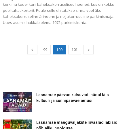
kerkima kuue- kuni kaheksakorruselised hooned, kus on kokku
pool tuhat korterit. Peale selle ehitatakse sinna veel üks
kaheksakorruseline ärihoone ja neljakorruseline parkimismaja.
Uues asumis hakkab olema 1072 parkimiskohta.
99
100
101
Lasnamäe päevad kutsuvad: nädal täis
kultuuri ja sünnipäevaelamusi
Lasnamäe mänguväljakute liivaalad läbisid
põhjaliku hoolduse