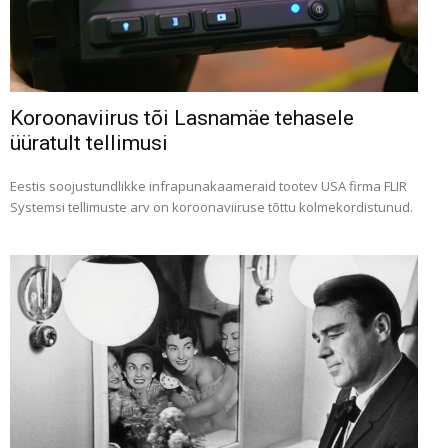
Koroonaviirus tõi Lasnamäe tehasele
üüratult tellimusi
Eestis soojustundlikke infrapunakaameraid tootev USA firma FLIR
Systemsi tellimuste arv on koroonaviiruse tõttu kolmekordistunud.