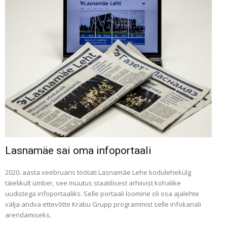
Lasnamäe sai oma infoportaali
2020. aasta veebruaris töötati Lasnamäe Lehe kodulehekülg
täielikult ümber, see muutus staatilisest arhiivist kohalike
uudistega infoportaaliks. Selle portaali loomine oli osa ajalehte
välja andva ettevõtte Krabu Grupp programmist selle infokanali
arendamiseks.