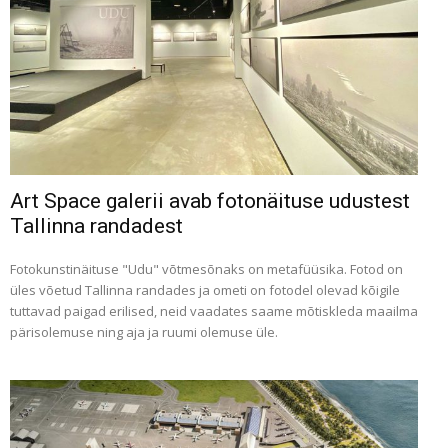
Art Space galerii avab fotonäituse udustest
Tallinna randadest
Fotokunstinäituse "Udu" võtmesõnaks on metafüüsika. Fotod on
üles võetud Tallinna randades ja ometi on fotodel olevad kõigile
tuttavad paigad erilised, neid vaadates saame mõtiskleda maailma
pärisolemuse ning aja ja ruumi olemuse üle.