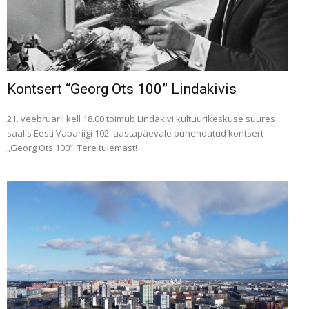
Kontsert “Georg Ots 100” Lindakivis
21. veebruaril kell 18.00 toimub Lindakivi kultuurikeskuse suures
saalis Eesti Vabariigi 102. aastapäevale pühendatud kontsert
„Georg Ots 100“. Tere tulemast!