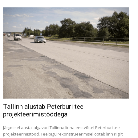
Tallinn alustab Peterburi tee
projekteerimistöödega
Järgmisel aastal algavad Tallinna linna eestvõttel Peterburi tee
projekteerimistööd. Teelõigu rekonstrueerimisel ootab linn riigilt