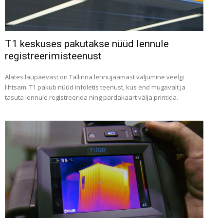
T1 keskuses pakutakse nüüd lennule
registreerimisteenust
Alates laupäevast on Tallinna lennujaamast väljumine veelgi
lihtsam: T1 pakub nüüd infoletis teenust, kus end mugavalt ja
tasuta lennule registreerida ning pardakaart välja printida.