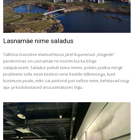
Lasnamäe nime saladus
Tallinna massilise elamuehituse järel kujunenud „mägede“
perekonnas on Lasnamäe nii noorim kui ka kõige
salapärasem. Saladus peitub tema nimes: poleks justkui mingit
probleemi selle eesti keelest vene keelde tõlkimisega, kuid
küsimuse peale, miks sai piirkond just sellise nime, kehitavad isegi
aja- ja koduloolased arusaamatuses õlgu.