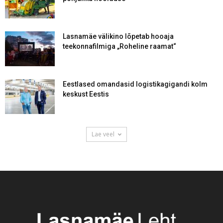
Lasnamäe välikino lõpetab hooaja
teekonnafilmiga „Roheline raamat“
Eestlased omandasid logistikagigandi kolm
keskust Eestis
Lae veel