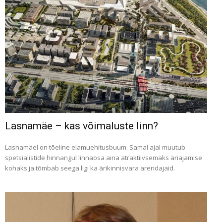
Lasnamäe – kas võimaluste linn?
Lasnamäel on tõeline elamuehitusbuum. Samal ajal muutub
spetsialistide hinnangul linnaosa aina atraktiivsemaks äriajamise
kohaks ja tõmbab seega ligi ka ärikinnisvara arendajaid.