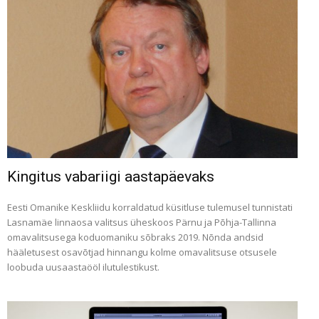
Kingitus vabariigi aastapäevaks
Eesti Omanike Keskliidu korraldatud küsitluse tulemusel tunnistati
Lasnamäe linnaosa valitsus üheskoos Pärnu ja Põhja-Tallinna
omavalitsusega koduomaniku sõbraks 2019. Nõnda andsid
hääletusest osavõtjad hinnangu kolme omavalitsuse otsusele
loobuda uusaastaööl ilutulestikust.