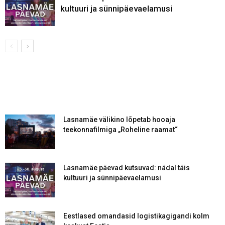
kultuuri ja sünnipäevaelamusi
Lasnamäe välikino lõpetab hooaja
teekonnafilmiga „Roheline raamat“
Lasnamäe päevad kutsuvad: nädal täis
kultuuri ja sünnipäevaelamusi
Eestlased omandasid logistikagigandi kolm