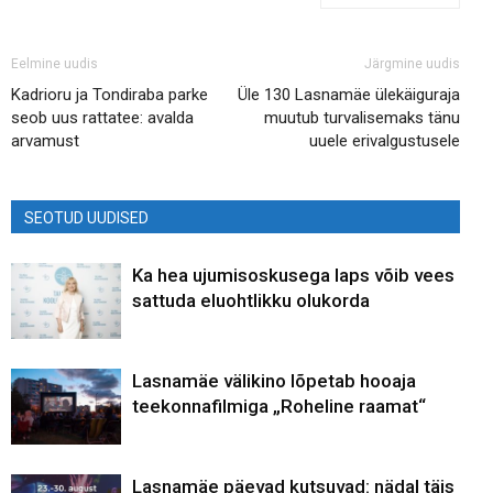
Eelmine uudis
Järgmine uudis
Kadrioru ja Tondiraba parke
Üle 130 Lasnamäe ülekäiguraja
seob uus rattatee: avalda
muutub turvalisemaks tänu
arvamust
uuele erivalgustusele
SEOTUD UUDISED
Ka hea ujumisoskusega laps võib vees
sattuda eluohtlikku olukorda
Lasnamäe välikino lõpetab hooaja
teekonnafilmiga „Roheline raamat“
Lasnamäe päevad kutsuvad: nädal täis