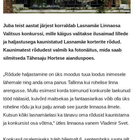
Juba teist
aastat järjest
korraldab
Lasnamäe Linnaosa
Valitsus konkurs
s
i, mille käigus valitakse ilusaimad lillede
ja haljastusega kaunistatud Lasnamäe korterite rõdud.
Kaunimatest rõdudest valmib ka fotonäitus, mida saab
silmitseda Tähesaju Hortese aianduspoes.
„Rõdude haljastamine on üks moodus tuua loodus inimesele
lähemale ning anda oma panus Tallinna kui rohelise linna
arengusse. Mullu esimest korda toimunud konkursile laekunud
tööd näitasid, kuivõrd maitsekas ja fantaasiarikas võib olla üks
roheline rõdu ja kui palju annab see juurde linnaosa ilmele.
Kutsun kõiki lasnamäelasi ka tänavu oma rõdusid kaunistama
ja konkursist osa võtma,“ ütles linnaosa vanem Vladimir Svet.
Konkursil osalemiseks tuleb hiljemalt 6. septembriks saata pilt