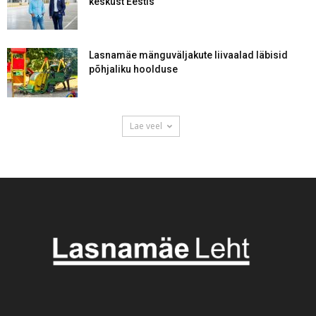
keskust Eestis
Lasnamäe mänguväljakute liivaalad läbisid
põhjaliku hoolduse
Lae veel