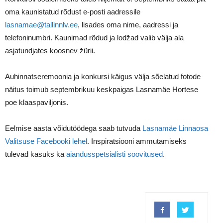
oma kaunistatud rõdust e-posti aadressile
lasnamae@tallinnlv.ee
, lisades oma nime, aadressi ja
telefoninumbri. Kaunimad rõdud ja lodžad valib välja ala
asjatundjates koosnev žürii.
Auhinnatseremoonia ja konkursi käigus välja sõelatud fotode
näitus toimub septembrikuu keskpaigas Lasnamäe Hortese
poe klaaspaviljonis.
Eelmise aasta võidutöödega saab tutvuda
Lasnamäe Linnaosa
Valitsuse Facebooki lehel
. Inspiratsiooni ammutamiseks
tulevad kasuks ka
aiandusspetsialisti soovitused
.