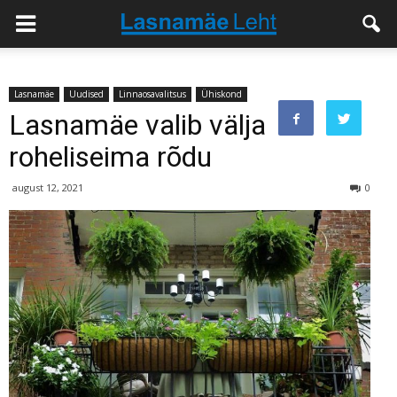
Lasnamäe
Uudised
Linnaosavalitsus
Ühiskond
Lasnamäe valib välja
roheliseima rõdu
august 12, 2021
0