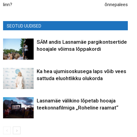
linn?
õnnepalees
SEOTUD UUDISED
SÄM andis Lasnamäe pargikontsertide
hooajale võimsa lõppakordi
Ka hea ujumisoskusega laps võib vees
sattuda eluohtlikku olukorda
Lasnamäe välikino lõpetab hooaja
teekonnafilmiga „Roheline raamat“