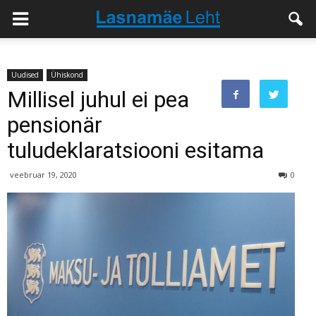
Uudised
Ühiskond
Millisel juhul ei pea
pensionär
tuludeklaratsiooni esitama
veebruar 19, 2020
0