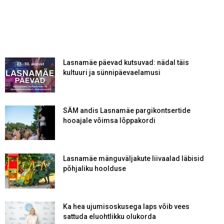
Lasnamäe päevad kutsuvad: nädal täis
kultuuri ja sünnipäevaelamusi
SÄM andis Lasnamäe pargikontsertide
hooajale võimsa lõppakordi
Lasnamäe mänguväljakute liivaalad läbisid
põhjaliku hoolduse
Ka hea ujumisoskusega laps võib vees
sattuda eluohtlikku olukorda