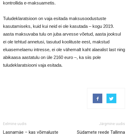
kontrollida e-maksuametis.
Tuludeklaratsioon on vaja esitada maksusoodustuste
kasutamiseks, kuid kui neid ei ole kasutada – kogu 2019.
aasta maksuvaba tulu on juba arvesse võetud, aasta jooksul
ei ole tehtud annetusi, tasutud koolituste eest, makstud
eluasemelaenu intresse, ei ole vähemalt kaht alaealist last ning
abikaasa aastatulu on üle 2160 euro –, ka siis pole
tuludeklaratsiooni vaja esitada.
Eelmine uudis
Järgmine uudis
Lasnamäe – kas võimaluste
Südamete reede Tallinna