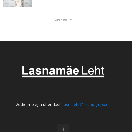
Lae veel
Võtke meiega ühendust:
lasnaleht@krabugrupp.ee