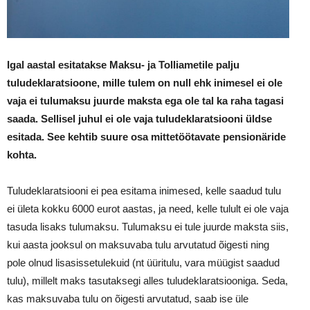
Igal aastal esitatakse Maksu- ja Tolliametile palju
tuludeklaratsioone, mille tulem on null ehk inimesel ei ole
vaja ei tulumaksu juurde maksta ega ole tal ka raha tagasi
saada. Sellisel juhul ei ole vaja tuludeklaratsiooni üldse
esitada. See kehtib suure osa mittetöötavate pensionäride
kohta.
Tuludeklaratsiooni ei pea esitama inimesed, kelle saadud tulu
ei ületa kokku 6000 eurot aastas, ja need, kelle tulult ei ole vaja
tasuda lisaks tulumaksu. Tulumaksu ei tule juurde maksta siis,
kui aasta jooksul on maksuvaba tulu arvutatud õigesti ning
pole olnud lisasissetulekuid (nt üüritulu, vara müügist saadud
tulu), millelt maks tasutaksegi alles tuludeklaratsiooniga. Seda,
kas maksuvaba tulu on õigesti arvutatud, saab ise üle