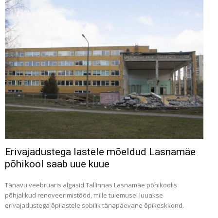
Erivajadustega lastele mõeldud Lasnamäe
põhikool saab uue kuue
Tänavu veebruaris algasid Tallinnas Lasnamäe põhikoolis
põhjalikud renoveerimistööd, mille tulemusel luuakse
erivajadustega õpilastele sobilik tänapäevane õpikeskkond.