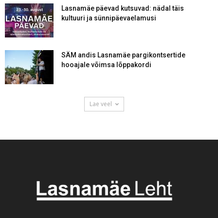
Lasnamäe päevad kutsuvad: nädal täis
kultuuri ja sünnipäevaelamusi
SÄM andis Lasnamäe pargikontsertide
hooajale võimsa lõppakordi
Lae veel