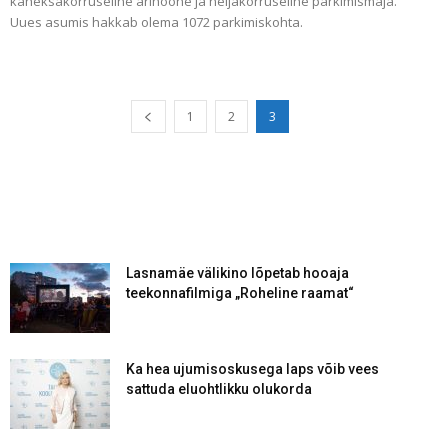
kaheksakorruseline ärihoone ja neljakorruseline parkimismaja.
Uues asumis hakkab olema 1072 parkimiskohta.
1
2
3
Lasnamäe välikino lõpetab hooaja
teekonnafilmiga „Roheline raamat“
Ka hea ujumisoskusega laps võib vees
sattuda eluohtlikku olukorda