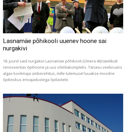
Lasnamäe põhikooli uuenev hoone sai
nurgakivi
18. juunil said nurgakivi Lasnamäe põhikooli (Ümera 46) täielikult
renoveeritav õpihoone ja uus võimlakompleks. Tänavu veebruaris
algas koolimaja ümberehitus, mille tulemusel luuakse moodne
õpikeskus erivajadustega õpilastele.