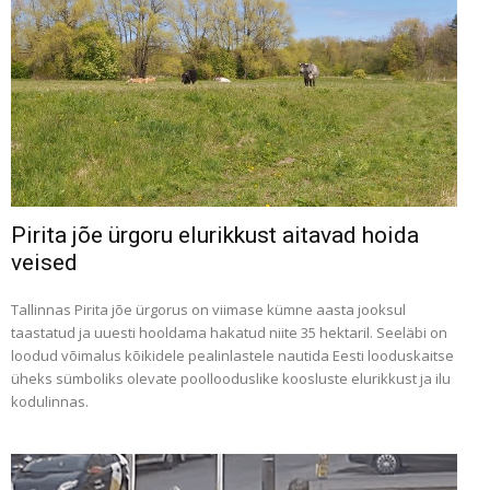
Pirita jõe ürgoru elurikkust aitavad hoida
veised
Tallinnas Pirita jõe ürgorus on viimase kümne aasta jooksul
taastatud ja uuesti hooldama hakatud niite 35 hektaril. Seeläbi on
loodud võimalus kõikidele pealinlastele nautida Eesti looduskaitse
üheks sümboliks olevate poollooduslike koosluste elurikkust ja ilu
kodulinnas.