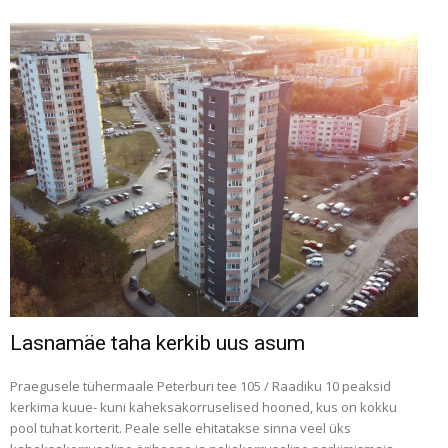
Lasnamäe taha kerkib uus asum
Praegusele tühermaale Peterburi tee 105 / Raadiku 10 peaksid
kerkima kuue- kuni kaheksakorruselised hooned, kus on kokku
pool tuhat korterit. Peale selle ehitatakse sinna veel üks