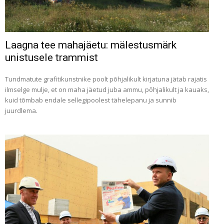
Laagna tee mahajäetu: mälestusmärk
unistusele trammist
Tundmatute grafitikunstnike poolt põhjalikult kirjatuna jätab rajatis
ilmselge mulje, et on maha jäetud juba ammu, põhjalikult ja kauaks,
kuid tõmbab endale sellegipoolest tähelepanu ja sunnib
juurdlema.