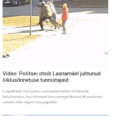
Video: Politsei otsib Lasnamäel juhtunud
liiklusõnnetuse tunnistajaid
5. aprillil kell 14.25 juhtus Lasnamäel Kärberi 60 lähedal
liiklusõnnetus, kus kõnniteel koos perega liikunud 48-aastasele
naisele sõitis tagant otsa jalgrattur.