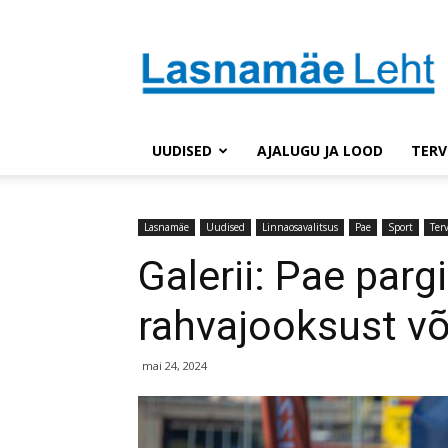
Lasnaleht
UUDISED
AJALUGU JA LOOD
TERV
Lasnamäe
Uudised
Linnaosavalitsus
Pae
Sport
Terv
Galerii: Pae pargi
rahvajooksust võ
mai 24, 2024