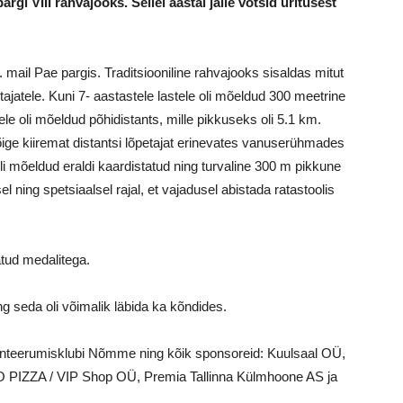
rgi VIII rahvajooks. Sellel aastal jälle võtsid üritusest
 mail Pae pargis. Traditsiooniline rahvajooks sisaldas mitut
tajatele. Kuni 7- aastastele lastele oli mõeldud 300 meetrine
ele oli mõeldud põhidistants, mille pikkuseks oli 5.1 km.
õige kiiremat distantsi lõpetajat erinevates vanuserühmades
oli mõeldud eraldi kaardistatud ning turvaline 300 m pikkune
ning spetsiaalsel rajal, et vajadusel abistada ratastoolis
atud medalitega.
g seda oli võimalik läbida ka kõndides.
nteerumisklubi Nõmme ning kõik sponsoreid: Kuulsaal OÜ,
DO PIZZA / VIP Shop OÜ, Premia Tallinna Külmhoone AS ja