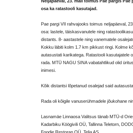
Neljapäeval, 2
3. mail toimus Pae pargis Pae pa
osa ka ratastooli kasutajad.
Pae pargi VII rahvajooks toimus neljapäeval, 23.
osa: lastele, täiskasvanutele ning ratastoolikasu
distants. 8- aastastele ning vanematele osalejat
Kokku läbiti kolm 1.7 km pikkust ringi. Kolme k
autasustati karikatega. Ratastooli kasutajatele 
rada. MTÜ NAGU SINA vabatahtlikud olid üritusel 
inimesi.
Kõik distantsi lõpetanud osalejad said autasust
Rada oli kõigile vanuserühmadele jõukohane nin
Lasnamäe Linnaosa Valitsus tänab MTÜ-d Orie
Kadarbiku Köögivili OÜ, Tallinna Teletorn, DO
Foodie Restoran OÜ, Telia AS.