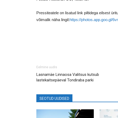
Pressiteatele on lisatud link piltidega eilsest ür
võimalik näha lingil:
https://photos.app.goo.g
Eelmine uudis
Lasnamäe Linnaosa Valitsus kutsub
lastekaitsepäeval Tondiraba parki
SEOTUD UUDISED