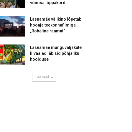
võimsa lõppakordi
Lasnamäe välikino lõpetab
hooaja teekonnafilmiga
„Roheline raamat“
Lasnamäe mänguväljakute
liivaalad läbisid põhjaliku
hoolduse
Lae veel