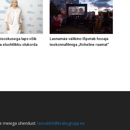
isoskusega laps võib
Lasnamäe välikino lõpetab hooaja
a eluohtlikku olukorda
teekonnafilmiga „Roheline raamat“
e meiega ühendust:
lasnaleht@krabugrupp.ee