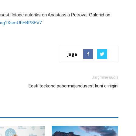
itusest, fotode autoriks on Anastassia Petrova. Galeriid on
l/6vmg1XsmUhH4P8FV7
Jaga
Järgmine uudis
Eesti teekond pabermajandusest kuni e-riigini