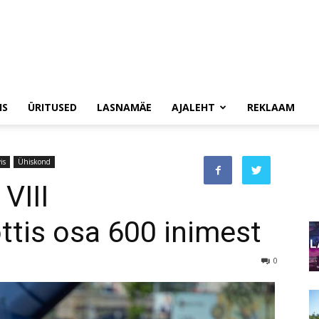
IS
ÜRITUSED
LASNAMÄE
AJALEHT
REKLAAM
is
Ühiskond
 VIII
ttis osa 600 inimest
0