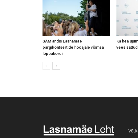
SÄM andis Lasnamäe
Ka hea ujum
pargikontsertide hooajale võimsa
vees sattud
lõppakordi
Võtk