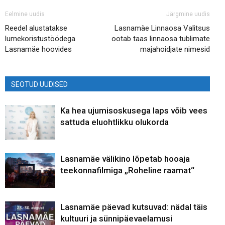
Eelmine uudis
Järgmine uudis
Reedel alustatakse
Lasnamäe Linnaosa Valitsus
lumekoristustöödega
ootab taas linnaosa tublimate
Lasnamäe hoovides
majahoidjate nimesid
SEOTUD UUDISED
Ka hea ujumisoskusega laps võib vees
sattuda eluohtlikku olukorda
Lasnamäe välikino lõpetab hooaja
teekonnafilmiga „Roheline raamat“
Lasnamäe päevad kutsuvad: nädal täis
kultuuri ja sünnipäevaelamusi