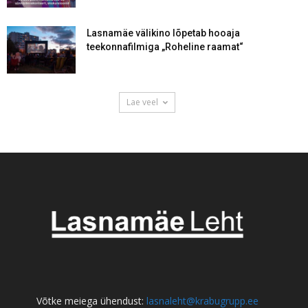
Lasnamäe välikino lõpetab hooaja
teekonnafilmiga „Roheline raamat“
Lae veel
Võtke meiega ühendust:
lasnaleht@krabugrupp.ee