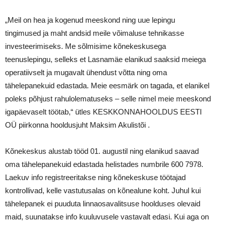
„Meil on hea ja kogenud meeskond ning uue lepingu
tingimused ja maht andsid meile võimaluse tehnikasse
investeerimiseks. Me sõlmisime kõnekeskusega
teenuslepingu, selleks et Lasnamäe elanikud saaksid meiega
operatiivselt ja mugavalt ühendust võtta ning oma
tähelepanekuid edastada. Meie eesmärk on tagada, et elanikel
poleks põhjust rahulolematuseks – selle nimel meie meeskond
igapäevaselt töötab,“ ütles KESKKONNAHOOLDUS EESTI
OÜ piirkonna hooldusjuht Maksim Akulistõi .
Kõnekeskus alustab tööd 01. augustil ning elanikud saavad
oma tähelepanekuid edastada helistades numbrile 600 7978.
Laekuv info registreeritakse ning kõnekeskuse töötajad
kontrollivad, kelle vastutusalas on kõnealune koht. Juhul kui
tähelepanek ei puuduta linnaosavalitsuse hoolduses olevaid
maid, suunatakse info kuuluvusele vastavalt edasi. Kui aga on