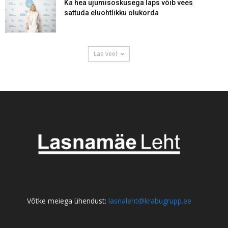
Ka hea ujumisoskusega laps võib vees
sattuda eluohtlikku olukorda
Lae veel
Võtke meiega ühendust:
lasnaleht@krabugrupp.ee