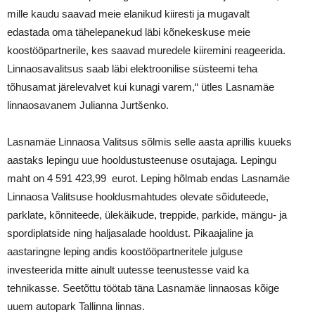
mille kaudu saavad meie elanikud kiiresti ja mugavalt
edastada oma tähelepanekud läbi kõnekeskuse meie
koostööpartnerile, kes saavad muredele kiiremini reageerida.
Linnaosavalitsus saab läbi elektroonilise süsteemi teha
tõhusamat järelevalvet kui kunagi varem,“ ütles Lasnamäe
linnaosavanem Julianna Jurtšenko.
Lasnamäe Linnaosa Valitsus sõlmis selle aasta aprillis kuueks
aastaks lepingu uue hooldustusteenuse osutajaga. Lepingu
maht on 4 591 423,99 eurot. Leping hõlmab endas Lasnamäe
Linnaosa Valitsuse hooldusmahtudes olevate sõiduteede,
parklate, kõnniteede, ülekäikude, treppide, parkide, mängu- ja
spordiplatside ning haljasalade hooldust. Pikaajaline ja
aastaringne leping andis koostööpartneritele julguse
investeerida mitte ainult uutesse teenustesse vaid ka
tehnikasse. Seetõttu töötab täna Lasnamäe linnaosas kõige
uuem autopark Tallinna linnas.