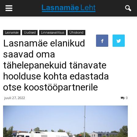
Lasnamäe
Uudised
Linnaosavalitsus
Ühiskond
Lasnamäe elanikud
saavad oma
tähelepanekuid tänavate
hoolduse kohta edastada
otse koostööpartnerile
juuli 27, 2022
0