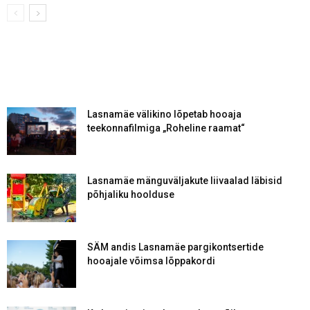
Lasnamäe välikino lõpetab hooaja
teekonnafilmiga „Roheline raamat“
Lasnamäe mänguväljakute liivaalad läbisid
põhjaliku hoolduse
SÄM andis Lasnamäe pargikontsertide
hooajale võimsa lõppakordi