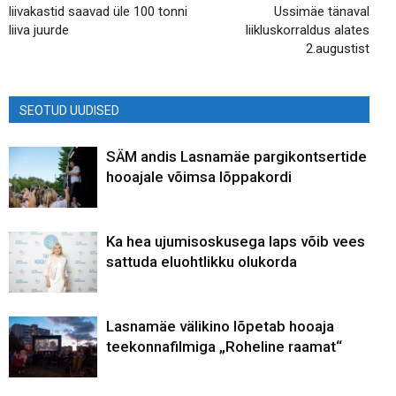
liivakastid saavad üle 100 tonni
Ussimäe tänaval
liiva juurde
liikluskorraldus alates
2.augustist
SEOTUD UUDISED
SÄM andis Lasnamäe pargikontsertide
hooajale võimsa lõppakordi
Ka hea ujumisoskusega laps võib vees
sattuda eluohtlikku olukorda
Lasnamäe välikino lõpetab hooaja
teekonnafilmiga „Roheline raamat“