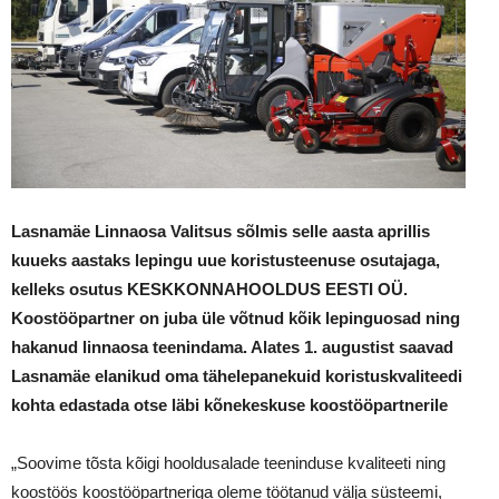
Lasnamäe Linnaosa Valitsus sõlmis selle aasta aprillis
kuueks aastaks lepingu uue koristusteenuse osutajaga,
kelleks osutus KESKKONNAHOOLDUS EESTI OÜ.
Koostööpartner on juba üle võtnud kõik lepinguosad ning
hakanud linnaosa teenindama. Alates 1. augustist saavad
Lasnamäe elanikud oma tähelepanekuid koristuskvaliteedi
kohta edastada otse läbi kõnekeskuse koostööpartnerile
„Soovime tõsta kõigi hooldusalade teeninduse kvaliteeti ning
koostöös koostööpartneriga oleme töötanud välja süsteemi,