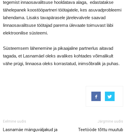
tegemist innaosavalitsuse hooldatava alaga, edastatakse
tähelepanek koostööpartneri töötajatele, kes asuvadprobleemi
lahendama. Lisaks tavapärasele järelevalvele saavad
linnaosavalitsuse töötajad parema ülevaate toimuvast läbi
elektroonilise süsteemi.
Süsteemsem lähenemine ja pikaajaline partnerlus aitavad
tagada, et Lasnamäel oleks avalikes kohtades võimalikult
vähe prügi, linnaosa oleks korrastatud, inimsõbralik ja puhas.
Eelmine uudis
Järgmine uudis
Lasnamäe mänguväljakud ja
Teetööde tõttu muutub