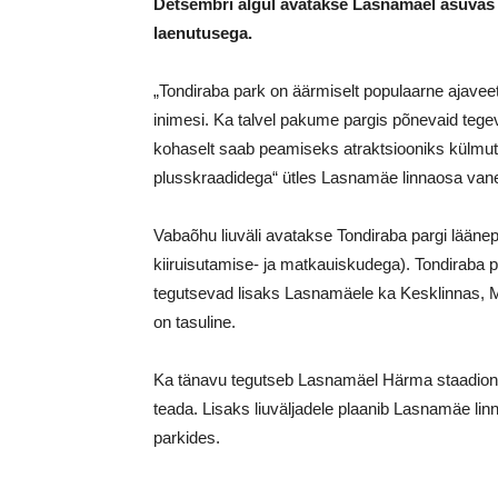
Detsembri algul avatakse Lasnamäel asuvas 
laenutusega.
„Tondiraba park on äärmiselt populaarne ajaveet
inimesi. Ka talvel pakume pargis põnevaid tegev
kohaselt saab peamiseks atraktsiooniks külmu
plusskraadidega“ ütles Lasnamäe linnaosa van
Vabaõhu liuväli avatakse Tondiraba pargi läänepo
kiiruisutamise- ja matkauiskudega). Tondiraba pa
tegutsevad lisaks Lasnamäele ka Kesklinnas, M
on tasuline.
Ka tänavu tegutseb Lasnamäel Härma staadionil
teada. Lisaks liuväljadele plaanib Lasnamäe li
parkides.