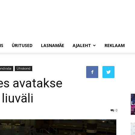
IS
ÜRITUSED
LASNAMÄE
AJALEHT
REKLAAM
ondiraba
Ühiskond
es avatakse
liuväli
0