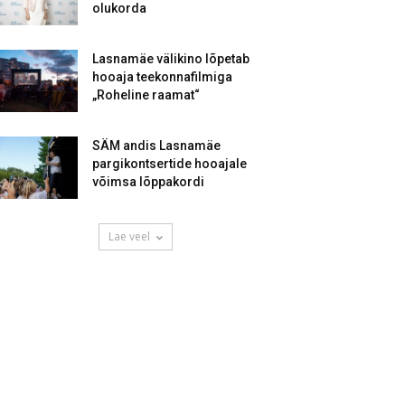
olukorda
Lasnamäe välikino lõpetab
hooaja teekonnafilmiga
„Roheline raamat“
SÄM andis Lasnamäe
pargikontsertide hooajale
võimsa lõppakordi
Lae veel