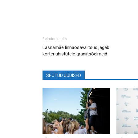
Eelmine uudis
Lasnamäe linnaosavalitsus jagab
korteriühistutele graniitsõelmeid
SEOTUD UUDISED