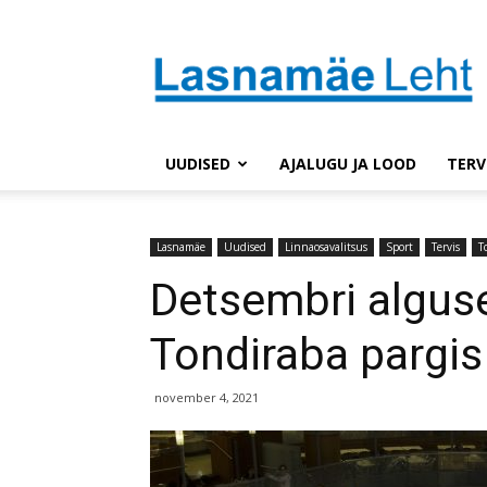
Lasnaleht
UUDISED
AJALUGU JA LOOD
TERV
Lasnamäe
Uudised
Linnaosavalitsus
Sport
Tervis
T
Detsembri algus
Tondiraba pargis 
november 4, 2021