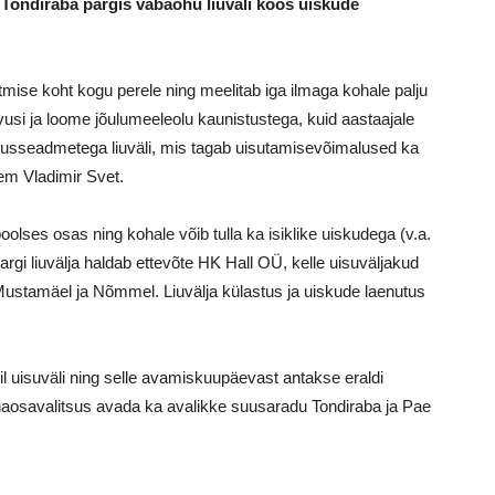
Tondiraba pargis vabaõhu liuväli koos uiskude
mise koht kogu perele ning meelitab iga ilmaga kohale palju
usi ja loome jõulumeeleolu kaunistustega, kuid aastaajale
tusseadmetega liuväli, mis tagab uisutamisevõimalused ka
em Vladimir Svet.
olses osas ning kohale võib tulla ka isiklike uiskudega (v.a.
rgi liuvälja haldab ettevõte HK Hall OÜ, kelle uisuväljakud
ustamäel ja Nõmmel. Liuvälja külastus ja uiskude laenutus
 uisuväli ning selle avamiskuupäevast antakse eraldi
nnaosavalitsus avada ka avalikke suusaradu Tondiraba ja Pae