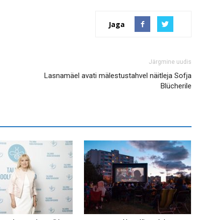
Jaga
Järgmine uudis
Lasnamäel avati mälestustahvel näitleja Sofja
Blücherile