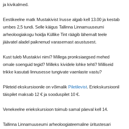
ja kivikalmed.
Eestikeelne matk Mustakivist Irusse algab kell 13.00 ja kestab
umbes 2,5 tundi. Selle käigus Tallinna Linnamuuseumi
arheoloogiakogu hoidja Küllike Tint räägib lähemalt teele
jäävatel aladel paiknenud varasemast asustusest.
Kust tuleb Mustakivi nimi? Millega pronksiaegsed mehed
omale soenguid tegid? Milleks kividele lohke tehti? Milliseid
trikke kasutati linnusesse tungivate vaenlaste vastu?
Pileteid ekskursioonile on võimalik
Piletilevist
. Eriekskursioonil
täispilet maksab 12 € ja sooduspilet 10 €.
Venekeelne eriekskursioon toimub samal päeval kell 14.
Tallinna Linnamuuseumi arheoloogiateemaline üritustesari