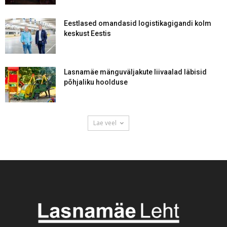
Eestlased omandasid logistikagigandi kolm
keskust Eestis
Lasnamäe mänguväljakute liivaalad läbisid
põhjaliku hoolduse
Lae veel