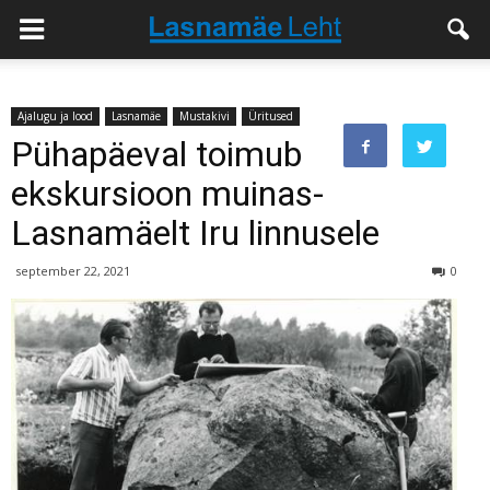
Ajalugu ja lood
Lasnamäe
Mustakivi
Üritused
Pühapäeval toimub
ekskursioon muinas-
Lasnamäelt Iru linnusele
september 22, 2021
0