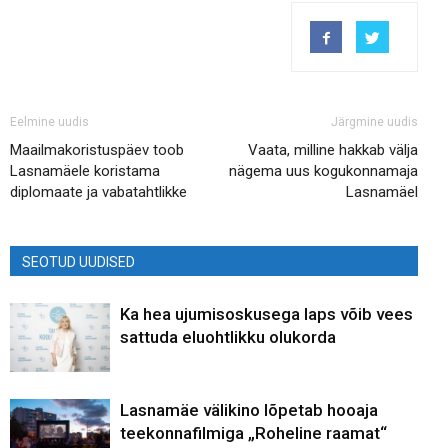
Eelmine uudis
Järgmine uudis
Maailmakoristuspäev toob
Vaata, milline hakkab välja
Lasnamäele koristama
nägema uus kogukonnamaja
diplomaate ja vabatahtlikke
Lasnamäel
SEOTUD UUDISED
Ka hea ujumisoskusega laps võib vees
sattuda eluohtlikku olukorda
Lasnamäe välikino lõpetab hooaja
teekonnafilmiga „Roheline raamat“