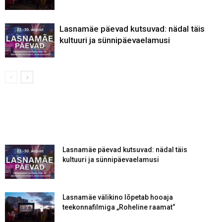
Lasnamäe päevad kutsuvad: nädal täis
kultuuri ja sünnipäevaelamusi
Lasnamäe päevad kutsuvad: nädal täis
kultuuri ja sünnipäevaelamusi
Lasnamäe välikino lõpetab hooaja
teekonnafilmiga „Roheline raamat“