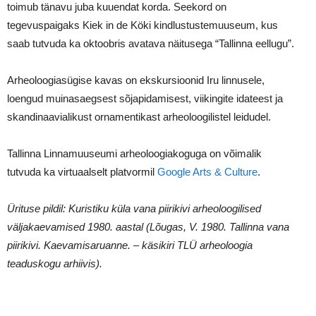
toimub tänavu juba kuuendat korda. Seekord on
tegevuspaigaks Kiek in de Köki kindlustustemuuseum, kus
saab tutvuda ka oktoobris avatava näitusega “Tallinna eellugu”.
Arheoloogiasügise kavas on ekskursioonid Iru linnusele,
loengud muinasaegsest sõjapidamisest, viikingite idateest ja
skandinaavialikust ornamentikast arheoloogilistel leidudel.
Tallinna Linnamuuseumi arheoloogiakoguga on võimalik
tutvuda ka virtuaalselt platvormil
Google Arts & Culture
.
Ürituse pildil: Kuristiku küla vana piirikivi arheoloogilised
väljakaevamised 1980. aastal (Lõugas, V. 1980. Tallinna vana
piirikivi. Kaevamisaruanne. – käsikiri TLÜ arheoloogia
teaduskogu arhiivis).