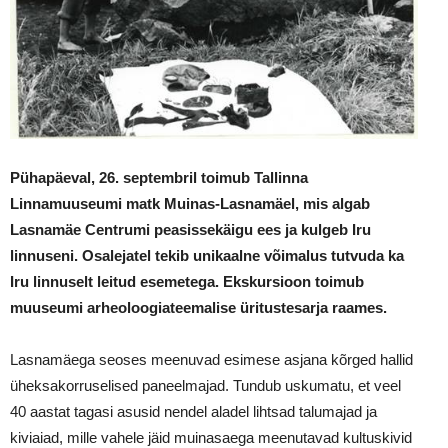
Pühapäeval, 26. septembril toimub Tallinna
Linnamuuseumi matk Muinas-Lasnamäel, mis algab
Lasnamäe Centrumi peasissekäigu ees ja kulgeb Iru
linnuseni. Osalejatel tekib unikaalne võimalus tutvuda ka
Iru linnuselt leitud esemetega. Ekskursioon toimub
muuseumi arheoloogiateemalise üritustesarja raames.
Lasnamäega seoses meenuvad esimese asjana kõrged hallid
üheksakorruselised paneelmajad. Tundub uskumatu, et veel
40 aastat tagasi asusid nendel aladel lihtsad talumajad ja
kiviaiad, mille vahele jäid muinasaega meenutavad kultuskivid