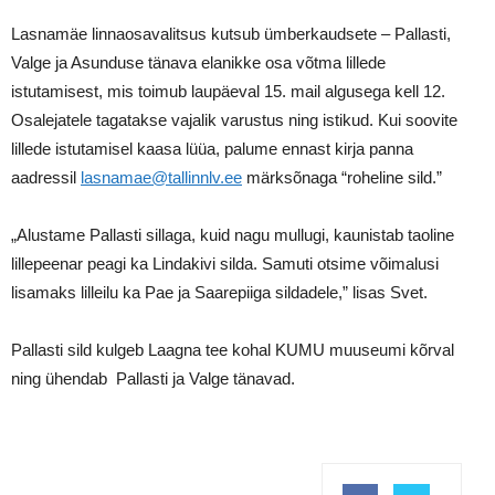
Lasnamäe linnaosavalitsus kutsub ümberkaudsete – Pallasti,
Valge ja Asunduse tänava elanikke osa võtma lillede
istutamisest, mis toimub laupäeval 15. mail algusega kell 12.
Osalejatele tagatakse vajalik varustus ning istikud. Kui soovite
lillede istutamisel kaasa lüüa, palume ennast kirja panna
aadressil
lasnamae@tallinnlv.ee
märksõnaga “roheline sild.”
„Alustame Pallasti sillaga, kuid nagu mullugi, kaunistab taoline
lillepeenar peagi ka Lindakivi silda. Samuti otsime võimalusi
lisamaks lilleilu ka Pae ja Saarepiiga sildadele,” lisas Svet.
Pallasti sild kulgeb Laagna tee kohal KUMU muuseumi kõrval
ning ühendab Pallasti ja Valge tänavad.