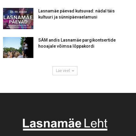
Lasnamäe päevad kutsuvad: nädal täis
kultuuri ja sünnipäevaelamusi
SÄM andis Lasnamäe pargikontsertide
hooajale võimsa lõppakordi
Lae veel