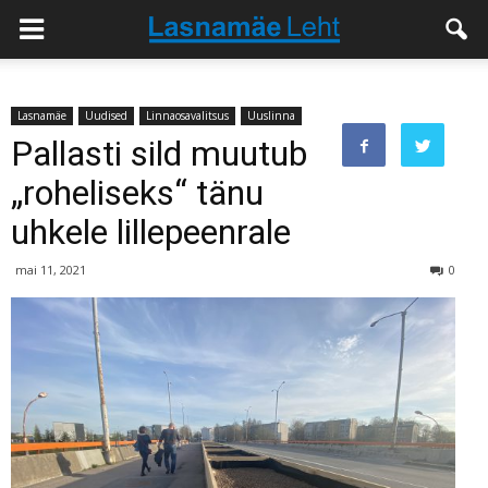
Lasnamäe
Uudised
Linnaosavalitsus
Uuslinna
Pallasti sild muutub
„roheliseks“ tänu
uhkele lillepeenrale
mai 11, 2021
0