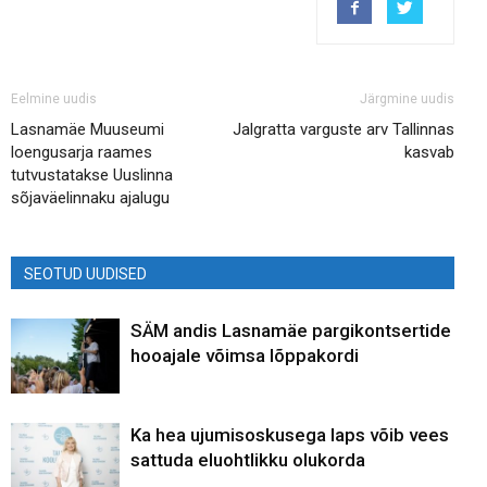
Eelmine uudis
Järgmine uudis
Lasnamäe Muuseumi
Jalgratta varguste arv Tallinnas
loengusarja raames
kasvab
tutvustatakse Uuslinna
sõjaväelinnaku ajalugu
SEOTUD UUDISED
SÄM andis Lasnamäe pargikontsertide
hooajale võimsa lõppakordi
Ka hea ujumisoskusega laps võib vees
sattuda eluohtlikku olukorda