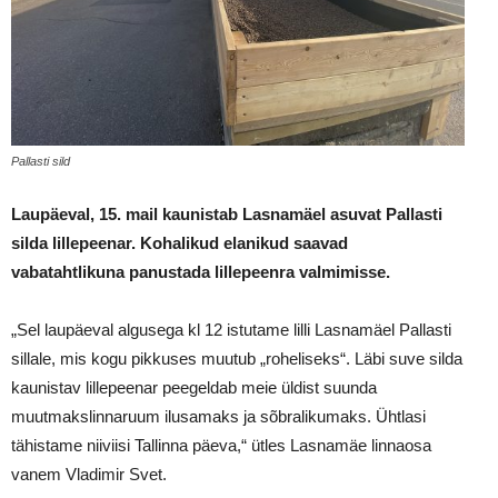
Pallasti sild
Laupäeval, 15. mail kaunistab Lasnamäel asuvat Pallasti
silda lillepeenar. Kohalikud elanikud saavad
vabatahtlikuna panustada lillepeenra valmimisse.
„Sel laupäeval algusega kl 12 istutame lilli Lasnamäel Pallasti
sillale, mis kogu pikkuses muutub „roheliseks“. Läbi suve silda
kaunistav lillepeenar peegeldab meie üldist suunda
muutmakslinnaruum ilusamaks ja sõbralikumaks. Ühtlasi
tähistame niiviisi Tallinna päeva,“ ütles Lasnamäe linnaosa
vanem Vladimir Svet.