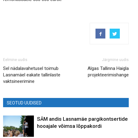
Eelmine uudis
Järgmine uudis
Sel nädalavahetusel toimub
Algas Tallinna Haigla
Lasnamäel eakate tallinlaste
projekteerimishange
vaktsineerimine
SEOTUD UUDISED
SÄM andis Lasnamäe pargikontsertide
hooajale võimsa lõppakordi