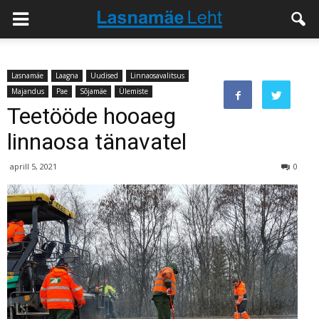
Lasnamäe
Laagna
Uudised
Linnaosavalitsus
Majandus
Pae
Sõjamäe
Ülemiste
Teetööde hooaeg
linnaosa tänavatel
aprill 5, 2021
0