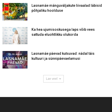
Lasnamäe mänguväljakute liivaalad läbisid
põhjaliku hoolduse
Ka hea ujumisoskusega laps võib vees
sattuda eluohtlikku olukorda
Lasnamäe päevad kutsuvad: nädal täis
kultuuri ja sünnipäevaelamusi
Lae veel