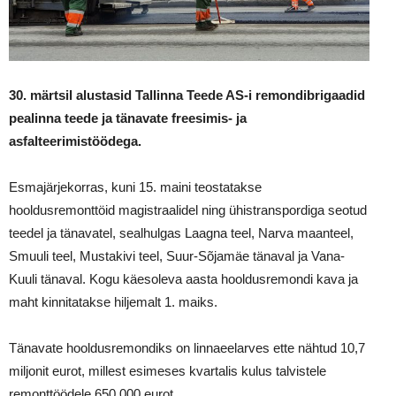
30. märtsil alustasid Tallinna Teede AS-i remondibrigaadid
pealinna teede ja tänavate freesimis- ja
asfalteerimistöödega.
Esmajärjekorras, kuni 15. maini teostatakse
hooldusremonttöid magistraalidel ning ühistranspordiga seotud
teedel ja tänavatel, sealhulgas Laagna teel, Narva maanteel,
Smuuli teel, Mustakivi teel, Suur-Sõjamäe tänaval ja Vana-
Kuuli tänaval. Kogu käesoleva aasta hooldusremondi kava ja
maht kinnitatakse hiljemalt 1. maiks.
Tänavate hooldusremondiks on linnaeelarves ette nähtud 10,7
miljonit eurot, millest esimeses kvartalis kulus talvistele
remonttöödele 650 000 eurot.