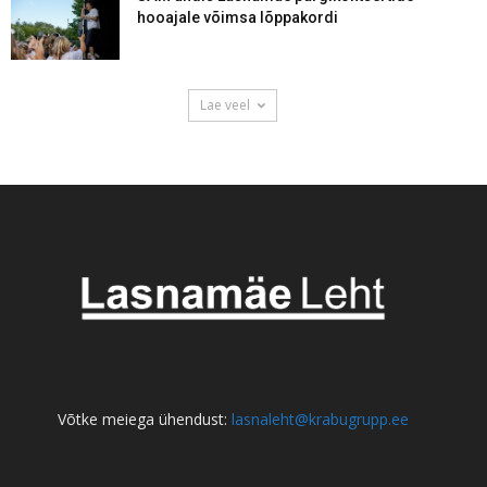
hooajale võimsa lõppakordi
Lae veel
Võtke meiega ühendust:
lasnaleht@krabugrupp.ee