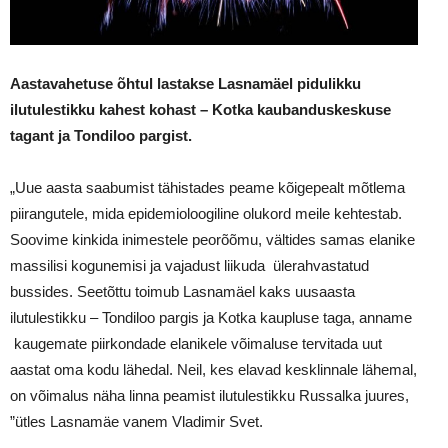
Aastavahetuse õhtul lastakse Lasnamäel pidulikku
ilutulestikku kahest kohast – Kotka kaubanduskeskuse
tagant ja Tondiloo pargist.
„Uue aasta saabumist tähistades peame kõigepealt mõtlema
piirangutele, mida epidemioloogiline olukord meile kehtestab.
Soovime kinkida inimestele peorõõmu, vältides samas elanike
massilisi kogunemisi ja vajadust liikuda ülerahvastatud
bussides. Seetõttu toimub Lasnamäel kaks uusaasta
ilutulestikku – Tondiloo pargis ja Kotka kaupluse taga, anname
kaugemate piirkondade elanikele võimaluse tervitada uut
aastat oma kodu lähedal. Neil, kes elavad kesklinnale lähemal,
on võimalus näha linna peamist ilutulestikku Russalka juures,
”ütles Lasnamäe vanem Vladimir Svet.