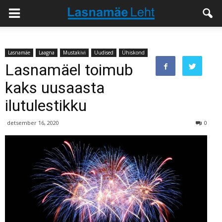
Lasnamäe
Laagna
Mustakivi
Uudised
Ühiskond
Lasnamäel toimub
kaks uusaasta
ilutulestikku
detsember 16, 2020
0