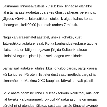
Lasnamäe linnaosavalitsus kutsub kõiki linnaosa elanikke
tähistama aastavahetust värskes õhus, väikeses pereringis,
jälgides värvikat ilutulestikku. Ilutulestik algab kahes kohas
üheaegselt, kell 00:00 ja kestab umbes 7 minutit.
Nagu ka varasematel aastatel, üheks kohaks, kust
ilutulestikku lastakse, saab Kotka kaubanduskeskuse tagune
plats, seda on kõige mugavam jälgida Kultuurikeskuse
Lindakivi tagusel platsil ja teistel Laagna tee sildadel.
Samal ajal lastakse ilutulestikku Tondiloo pargis, pargi idaosa
künka juures. Pürotehnilist etendust saab imetleda pargist ja
Linnamäe tee Maxima XXX kaupluse kõrval asuvalt platsilt.
Selle aasta peamine linna ilutulestik toimub Reidi teel, mis jääb
nähtavaks ka Lasnamäelt. Sikupilli-Majaka asumis on mugav
pürotehnilist etendust jälgida, sest Lasnamäe tänavalt avaneb