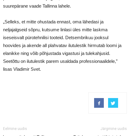
suurepärane vaade Tallinna lahele.
„Selleks, et mitte ohustada ennast, oma lähedasi ja
neljajalgseid sõpru, kutsume linlasi üles mitte laskma
iseseisvalt pürotehnilisi tooteid. Detsembrikuu jooksul
hoovides ja akende all plahvatav ilutulestik hirmutab loomi ja
elanikke ning võib põhjustada vigastusi ja tulekahjusid.
Seetõttu on ilutulestik parem usaldada professionaalidele,”
lisas Vladimir Svet.
Eelmine uudis
Järgmine uudis