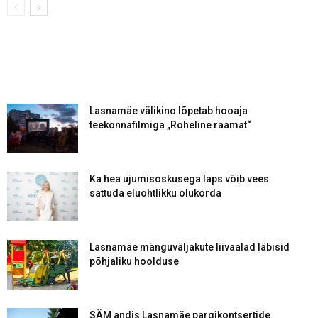
Lasnamäe välikino lõpetab hooaja
teekonnafilmiga „Roheline raamat“
Ka hea ujumisoskusega laps võib vees
sattuda eluohtlikku olukorda
Lasnamäe mänguväljakute liivaalad läbisid
põhjaliku hoolduse
SÄM andis Lasnamäe pargikontsertide