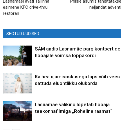
Lasnamäel avati Tallinna
Priisle asumis tähistatakse
esimene KFC drive-thru
neljandat adventi
restoran
SEOTUD UUDISED
SÄM andis Lasnamäe pargikontsertide
hooajale võimsa lõppakordi
Ka hea ujumisoskusega laps võib vees
sattuda eluohtlikku olukorda
Lasnamäe välikino lõpetab hooaja
teekonnafilmiga „Roheline raamat“