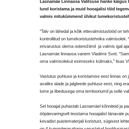
Lasnamäe Linnaosa Valitsuse hanke käigus leit
lund koristama ja muid hooajalisi töid tege
valmis mitukümmend ühikut lumekoristustehni
“Talv on lähedal ja kõik ettevalmistustööd on te
kontrollitud on lumekoristustehnika valmisolek
erivarustus olema ooterežiimil ja valmis igal aj
Lasnamäe linnaosa vanem Vladimir Svet. “Samuti
oma valmisolekut esimeseks külmaks,” lisas Vl
Vastutus puhtuse ja koristamise eest linnas on 
avalike alade ja jalgteede puhtuse eest, ning er
lume ja libedusega oma territooriumil ja selle v
Sel hooajal puhastab Lasnamäel kõnniteid ja pa
ööpäevaringselt teostama hooajalist tänavate puha
kevadist puistematerjali koristust, sügisest lehte
on 4 kummiterasahaga varustatud hooldusmasin