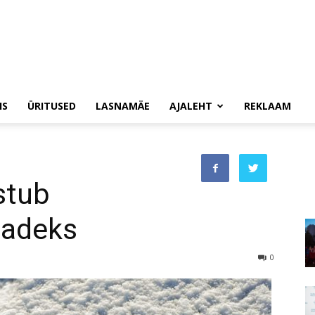
IS
ÜRITUSED
LASNAMÄE
AJALEHT
REKLAAM
stub
madeks
0