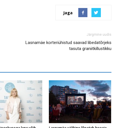
Jaga
Järgmine uudis
Lasnamäe korteriühistud saavad libedatõrjeks
tasuta graniitkillustikku
isoskusega laps võib
Lasnamäe välikino lõpetab hooaja