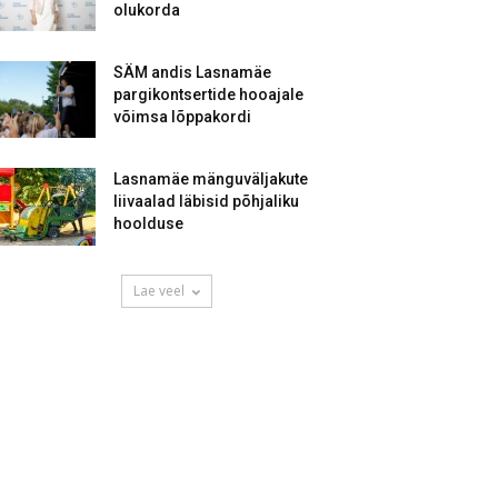
olukorda
SÄM andis Lasnamäe
pargikontsertide hooajale
võimsa lõppakordi
Lasnamäe mänguväljakute
liivaalad läbisid põhjaliku
hoolduse
Lae veel