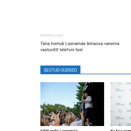
Eelmine uudis
Täna toimub Lasnamäe linnaosa vanema
vastuvõtt telefoni teel
SEOTUD UUDISED
SÄM andis Lasnamäe
Ka hea ujum