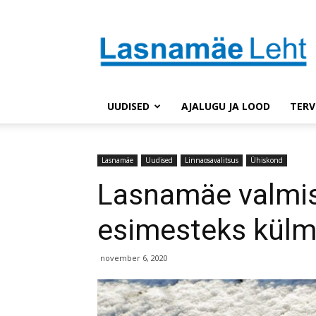
Lasnaleht
UUDISED
AJALUGU JA LOOD
TERV
Lasnamäe
Uudised
Linnaosavalitsus
Ühiskond
Lasnamäe valmi
esimesteks kül
november 6, 2020