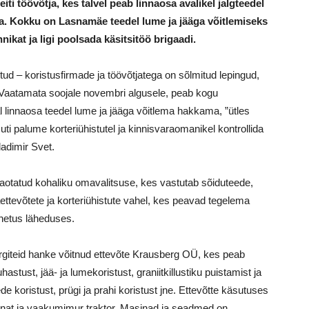
i töövõtja, kes talvel peab linnaosa avalikel jalgteedel
ma. Kokku on Lasnamäe teedel lume ja jääga võitlemiseks
kat ja ligi poolsada käsitsitöö brigaadi.
htud – koristusfirmade ja töövõtjatega on sõlmitud lepingud,
. Vaatamata soojale novembri algusele, peab kogu
al linnaosa teedel lume ja jääga võitlema hakkama, ”ütles
 palume korteriühistutel ja kinnisvaraomanikel kontrollida
adimir Svet.
jaotatud kohaliku omavalitsuse, kes vastutab sõiduteede,
aettevõtete ja korteriühistute vahel, kes peavad tegelema
ahetus läheduses.
rgiteid hanke võitnud ettevõte Krausberg OÜ, kes peab
stust, jää- ja lumekoristust, graniitkillustiku puistamist ja
de koristust, prügi ja prahi koristust jne. Ettevõtte käsutuses
at ja vaakumimur traktor. Masinad ja seadmed on