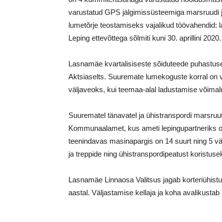
varustatud GPS jälgimissüsteemiga marsruudi 
lumetõrje teostamiseks vajalikud töövahendid: la
Leping ettevõttega sõlmiti kuni 30. aprillini 2020.
Lasnamäe kvartalisiseste sõiduteede puhastuse 
Aktsiaselts. Suuremate lumekoguste korral on v
väljaveoks, kui teemaa-alal ladustamise võima
Suurematel tänavatel ja ühistranspordi marsruut
Kommunaalamet, kus ameti lepingupartneriks 
teenindavas masinapargis on 14 suurt ning 5 väi
ja treppide ning ühistranspordipeatust koristuse
Lasnamäe Linnaosa Valitsus jagab korteriühistut
aastal. Väljastamise kellaja ja koha avalikustab