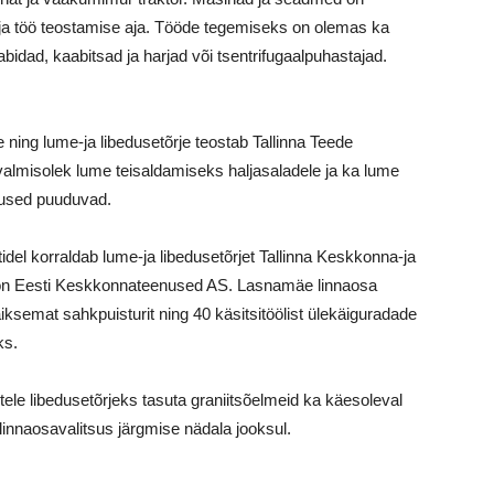
ja töö teostamise aja. Tööde tegemiseks on olemas ka
bidad, kaabitsad ja harjad või tsentrifugaalpuhastajad.
ning lume-ja libedusetõrje teostab Tallinna Teede
almisolek lume teisaldamiseks haljasaladele ja ka lume
lused puuduvad.
idel korraldab lume-ja libedusetõrjet Tallinna Keskkonna-ja
on Eesti Keskkonnateenused AS. Lasnamäe linnaosa
ksemat sahkpuisturit ning 40 käsitsitöölist ülekäiguradade
ks.
ele libedusetõrjeks tasuta graniitsõelmeid ka käesoleval
 linnaosavalitsus järgmise nädala jooksul.