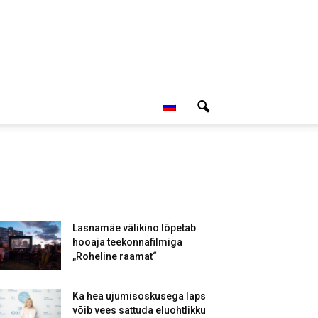
Lasnamäe välikino lõpetab
hooaja teekonnafilmiga
„Roheline raamat“
Ka hea ujumisoskusega laps
võib vees sattuda eluohtlikku