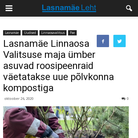
Lasnamäe
Uudised
Linnaosavalitsus
Pae
Lasnamäe Linnaosa
Valitsuse maja ümber
asuvad roosipeenraid
väetatakse uue põlvkonna
kompostiga
oktoober 26, 2020
0