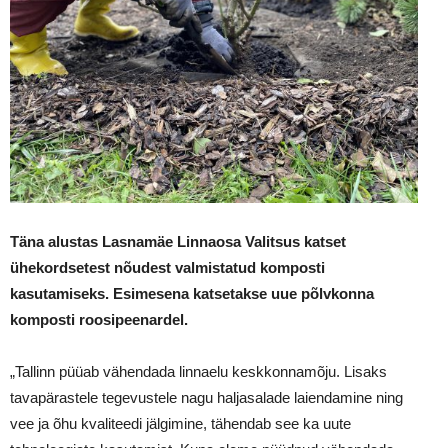
Täna alustas Lasnamäe Linnaosa Valitsus katset
ühekordsetest nõudest valmistatud komposti
kasutamiseks. Esimesena katsetakse uue põlvkonna
komposti roosipeenardel.
„Tallinn püüab vähendada linnaelu keskkonnamõju. Lisaks
tavapärastele tegevustele nagu haljasalade laiendamine ning
vee ja õhu kvaliteedi jälgimine, tähendab see ka uute