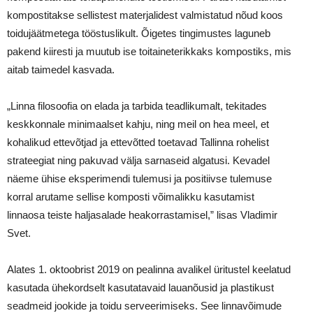
kompostitakse sellistest materjalidest valmistatud nõud koos
toidujäätmetega tööstuslikult. Õigetes tingimustes laguneb
pakend kiiresti ja muutub ise toitaineterikkaks kompostiks, mis
aitab taimedel kasvada.
„Linna filosoofia on elada ja tarbida teadlikumalt, tekitades
keskkonnale minimaalset kahju, ning meil on hea meel, et
kohalikud ettevõtjad ja ettevõtted toetavad Tallinna rohelist
strateegiat ning pakuvad välja sarnaseid algatusi. Kevadel
näeme ühise eksperimendi tulemusi ja positiivse tulemuse
korral arutame sellise komposti võimalikku kasutamist
linnaosa teiste haljasalade heakorrastamisel,” lisas Vladimir
Svet.
Alates 1. oktoobrist 2019 on pealinna avalikel üritustel keelatud
kasutada ühekordselt kasutatavaid lauanõusid ja plastikust
seadmeid jookide ja toidu serveerimiseks. See linnavõimude