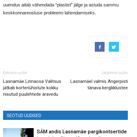
uuendus aitab vähendada “plastist” jälge ja astuda sammu
keskkonnareostuse probleemi lahendamiseks.
Eelmine uudis
Järgmine uudis
Lasnamäe Linnaosa Valitsus
Lasnamäel valmis Angerpisti
jätkab korteriühistute kokku
tänava kergliiklustee
riisutud puulehtede äravedu
SEOTUD UUDISED
SÄM andis Lasnamäe pargikontsertide