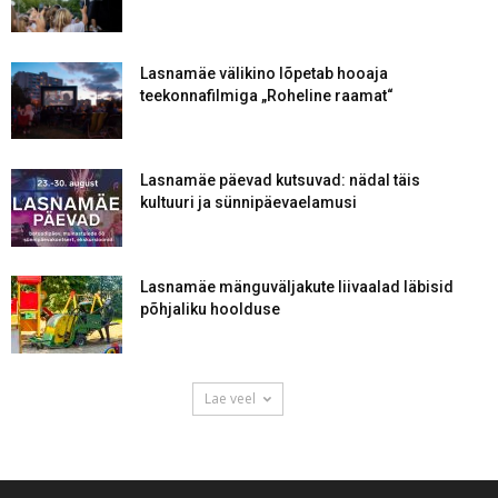
Lasnamäe välikino lõpetab hooaja
teekonnafilmiga „Roheline raamat“
Lasnamäe päevad kutsuvad: nädal täis
kultuuri ja sünnipäevaelamusi
Lasnamäe mänguväljakute liivaalad läbisid
põhjaliku hoolduse
Lae veel