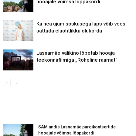
hooajale võimsa lõppakordi
Ka hea ujumisoskusega laps võib vees
sattuda eluohtlikku olukorda
Lasnamäe välikino lõpetab hooaja
teekonnafilmiga „Roheline raamat“
SÄM andis Lasnamäe pargikontsertide
hooajale võimsa lõppakordi