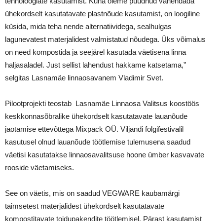
tehnoloogiate kasutamist. Kuna oleme püüdnud vähendada
ühekordselt kasutatavate plastnõude kasutamist, on loogiline
küsida, mida teha nende alternatiividega, sealhulgas
lagunevatest materjalidest valmistatud nõudega. Üks võimalus
on need kompostida ja seejärel kasutada väetisena linna
haljasaladel. Just sellist lahendust hakkame katsetama,”
selgitas Lasnamäe linnaosavanem Vladimir Svet.
Pilootprojekti teostab Lasnamäe Linnaosa Valitsus koostöös
keskkonnasõbralike ühekordselt kasutatavate lauanõude
jaotamise ettevõttega Mixpack OÜ. Viljandi folgifestivalil
kasutusel olnud lauanõude töötlemise tulemusena saadud
väetisi kasutatakse linnaosavalitsuse hoone ümber kasvavate
rooside väetamiseks.
See on väetis, mis on saadud VEGWARE kaubamärgi
taimsetest materjalidest ühekordselt kasutatavate
kompostitavate toidupakendite töötlemisel. Pärast kasutamist