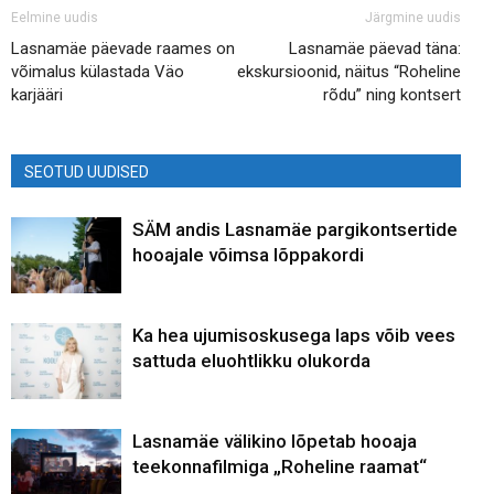
Eelmine uudis
Järgmine uudis
Lasnamäe päevade raames on
Lasnamäe päevad täna:
võimalus külastada Väo
ekskursioonid, näitus “Roheline
karjääri
rõdu” ning kontsert
SEOTUD UUDISED
SÄM andis Lasnamäe pargikontsertide
hooajale võimsa lõppakordi
Ka hea ujumisoskusega laps võib vees
sattuda eluohtlikku olukorda
Lasnamäe välikino lõpetab hooaja
teekonnafilmiga „Roheline raamat“