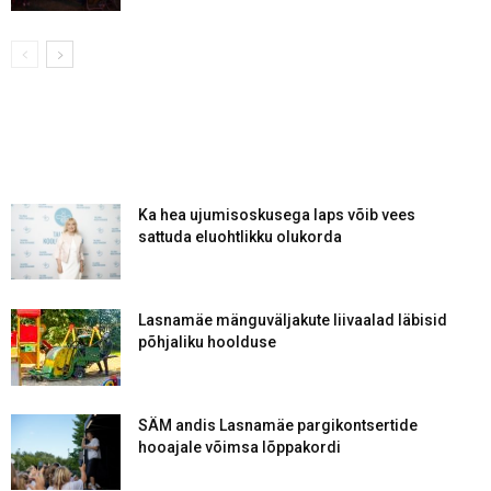
Ka hea ujumisoskusega laps võib vees
sattuda eluohtlikku olukorda
Lasnamäe mänguväljakute liivaalad läbisid
põhjaliku hoolduse
SÄM andis Lasnamäe pargikontsertide
hooajale võimsa lõppakordi