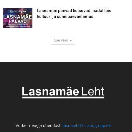
Lasnamäe päevad kutsuvad: nädal täis
kultuuri ja sünnipäevaelamusi
Lae veel
Võtke meiega ühendust:
lasnaleht@krabugrupp.ee