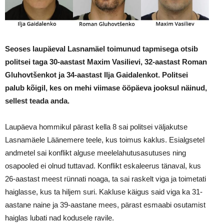
Seoses laupäeval Lasnamäel toimunud tapmisega otsib
politsei taga 30-aastast Maxim Vasilievi, 32-aastast Roman
Gluhovtšenkot ja 34-aastast Ilja Gaidalenkot. Politsei
palub kõigil, kes on mehi viimase ööpäeva jooksul näinud,
sellest teada anda.
Laupäeva hommikul pärast kella 8 sai politsei väljakutse
Lasnamäele Läänemere teele, kus toimus kaklus. Esialgsetel
andmetel sai konflikt alguse meelelahutusasutuses ning
osapooled ei olnud tuttavad. Konflikt eskaleerus tänaval, kus
26-aastast meest rünnati noaga, ta sai raskelt viga ja toimetati
haiglasse, kus ta hiljem suri. Kakluse käigus said viga ka 31-
aastane naine ja 39-aastane mees, pärast esmaabi osutamist
haiglas lubati nad kodusele ravile.