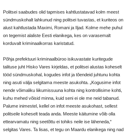
Politsei saabudes olid tapmises kahtlustatavad kolm meest
sündmuskohalt lahkunud ning politsei tuvastas, et kuriteos on
alust kahtlustada Maximi, Romani ja Iljad. Kolme mehe puhul
on tegemist alaliste Eesti elanikega, kes on varasemalt
korduvalt kriminaalkorras karistatud.
Põhja prefektuuri kriminaalbüroo isikuvastate kuritegude
talituse juht Hisko Vares kirjeldas, et politsei alustas koheselt
tööd sündmuskohal, kogudes infot ja tõendeid juhtunu kohta
ning asuti välja selgitama meeste asukohta. „Kogusime infot
nende võimaliku liikumissuuna kohta ning kontrollisime kohti,
kuhu mehed võisid minna, kuid seni ei ole me neid tabanud.
Palume inimestel, kellel on infot meeste asukohast, sellest
politseile koheselt teada anda. Meeste käitumine võib olla
ettearvamatu ning seetõttu ei tohiks neile ise läheneda,“
selgitas Vares. Ta lisas, et tegu on Maardu elanikega ning nad