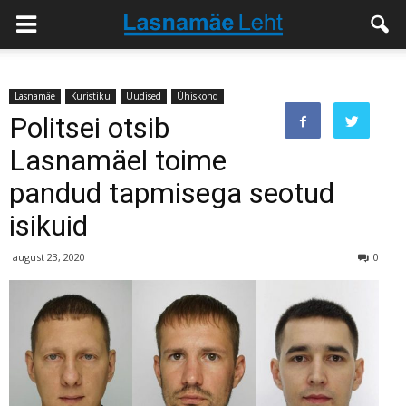
Lasnamäe
Kuristiku
Uudised
Ühiskond
Politsei otsib
Lasnamäel toime
pandud tapmisega seotud
isikuid
august 23, 2020
0