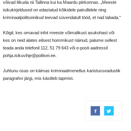
võivad liikuda nii Tallinna kui ka Maardu piirkonnas. „Meeste
isikukirjeldused on edastatud kõikidele patrullidele ning
kriminaalpolitseinikud teevad süvendatult tööd, et nad tabada.“
Kõigil, kes omavad infot meeste võimalikust asukohast või
kes on neid alates eilsest hommikust näinud, palume sellest
teada anda telefonil 112, 51 79 643 või e-posti aadressil
pohja.isikuvihje@politsei.ee.
Juhtunu osas on käimas kriminaalmenetlus karistusseadustik
paragrahvi järgi, mis käsitleb tapmist.