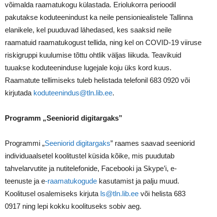
võimalda raamatukogu külastada. Eriolukorra perioodil
pakutakse koduteenindust ka neile pensioniealistele Tallinna
elanikele, kel puuduvad lähedased, kes saaksid neile
raamatuid raamatukogust tellida, ning kel on COVID-19 viiruse
riskigruppi kuulumise tõttu ohtlik väljas liikuda. Teavikuid
tuuakse koduteeninduse lugejale koju üks kord kuus.
Raamatute tellimiseks tuleb helistada telefonil 683 0920 või
kirjutada
koduteenindus@tln.lib.ee
.
Programm
„Seeniorid digitargaks”
Programmi „
Seeniorid digitargaks
” raames saavad seeniorid
individuaalsetel koolitustel küsida kõike, mis puudutab
tahvelarvutite ja nutitelefonide, Facebooki ja Skype’i, e-
teenuste ja e
-raamatukogude
kasutamist ja palju muud.
Koolitusel osalemiseks kirjuta
ls@tln.lib.ee
või helista 683
0917 ning lepi kokku koolituseks sobiv aeg.