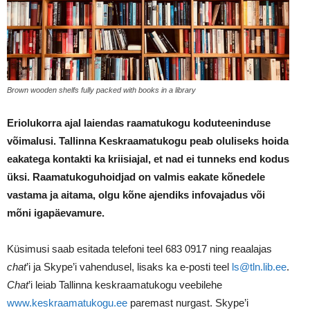
Brown wooden shelfs fully packed with books in a library
Eriolukorra ajal laiendas raamatukogu koduteeninduse
võimalusi. Tallinna Keskraamatukogu peab oluliseks hoida
eakatega kontakti ka kriisiajal, et nad ei tunneks end kodus
üksi. Raamatukoguhoidjad on valmis eakate kõnedele
vastama ja aitama, olgu kõne ajendiks infovajadus või
mõni igapäevamure.
Küsimusi saab esitada telefoni teel 683 0917 ning reaalajas
chat
’i ja Skype’i vahendusel, lisaks ka e-posti teel
ls@tln.lib.ee
.
Chat
’i leiab Tallinna keskraamatukogu veebilehe
www.keskraamatukogu.ee
paremast nurgast. Skype’i