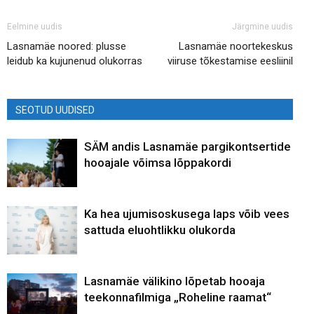
Eelmine uudis
Järgmine uudis
Lasnamäe noored: plusse
Lasnamäe noortekeskus
leidub ka kujunenud olukorras
viiruse tõkestamise eesliinil
SEOTUD UUDISED
SÄM andis Lasnamäe pargikontsertide
hooajale võimsa lõppakordi
Ka hea ujumisoskusega laps võib vees
sattuda eluohtlikku olukorda
Lasnamäe välikino lõpetab hooaja
teekonnafilmiga „Roheline raamat“