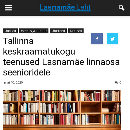
Uudised
Haridus ja kultuur
Ühiskond
Üritused
Tallinna
keskraamatukogu
teenused Lasnamäe linnaosa
seenioridele
mai 10, 2020
0