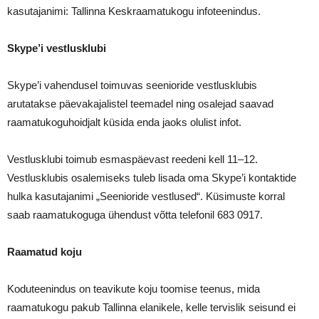
kasutajanimi: Tallinna Keskraamatukogu infoteenindus.
Skype’i vestlusklubi
Skype’i vahendusel toimuvas seenioride vestlusklubis
arutatakse päevakajalistel teemadel ning osalejad saavad
raamatukoguhoidjalt küsida enda jaoks olulist infot.
Vestlusklubi toimub esmaspäevast reedeni kell 11–12.
Vestlusklubis osalemiseks tuleb lisada oma Skype’i kontaktide
hulka kasutajanimi „Seenioride vestlused“. Küsimuste korral
saab raamatukoguga ühendust võtta telefonil 683 0917.
Raamatud koju
Koduteenindus on teavikute koju toomise teenus, mida
raamatukogu pakub Tallinna elanikele, kelle tervislik seisund ei