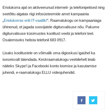
Eriolukorra ajal on aktiveerunud interneti- ja telefonipetised ning
seetõttu algatas riigi infosüsteemide amet kampaania
„
Eriolukorras eriti IT-vaatlik!
“. Raamatukogu on kampaaniaga
ühinenud, et jagada soovijatele digiturvalisuse nõu. Pakume
digiturvalisuse küsimustes koolitust veebi ja telefoni teel.
Osalemiseks helista telefonil 683 0917.
Lisaks koolitustele on võimalik oma digioskusi igaühel ka
iseseisvalt täiendada. Keskraamatukogu veebilehelt leiab
näiteks Skype’i ja Facebooki konto loomise ja kasutamise
juhendi, e-raamatukogu ELLU videojuhendid.