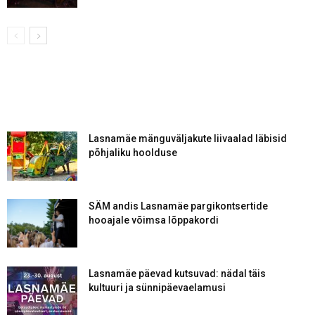
Lasnamäe mänguväljakute liivaalad läbisid
põhjaliku hoolduse
SÄM andis Lasnamäe pargikontsertide
hooajale võimsa lõppakordi
Lasnamäe päevad kutsuvad: nädal täis
kultuuri ja sünnipäevaelamusi