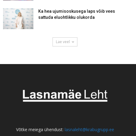
Ka hea ujumisoskusega laps võib vees
sattuda eluohtlikku olukorda
Lae veel
Võtke meiega ühendust:
lasnaleht@krabugrupp.ee