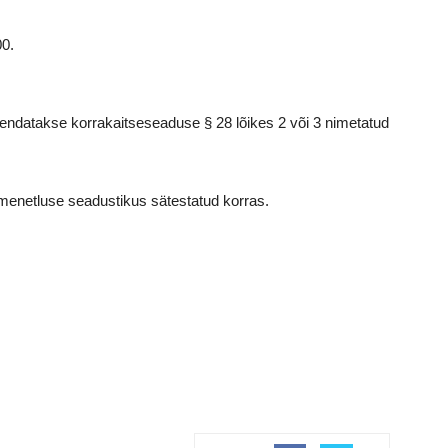
00.
kendatakse korrakaitseseaduse § 28 lõikes 2 või 3 nimetatud
menetluse seadustikus sätestatud korras.