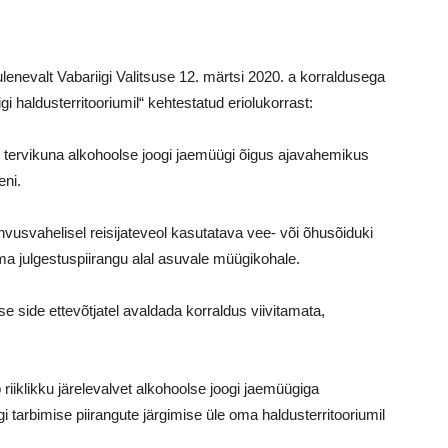
ulenevalt Vabariigi Valitsuse 12. märtsi 2020. a korraldusega
gi haldusterritooriumil“ kehtestatud eriolukorrast:
s tervikuna alkohoolse joogi jaemüügi õigus ajavahemikus
eni.
ahvusvahelisel reisijateveol kasutatava vee- või õhusõiduki
a julgestuspiirangu alal asuvale müügikohale.
se side ettevõtjatel avaldada korraldus viivitamata,
 riiklikku järelevalvet alkohoolse joogi jaemüügiga
 tarbimise piirangute järgimise üle oma haldusterritooriumil