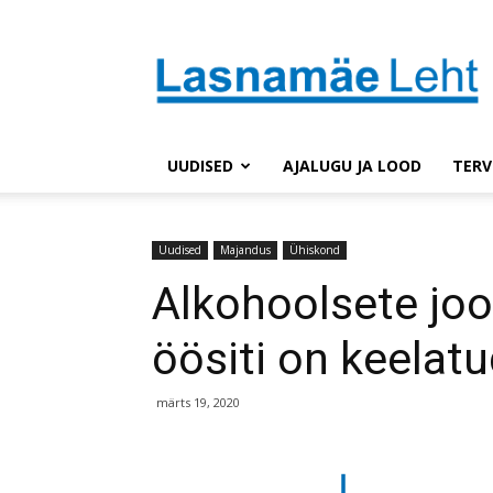
Lasnaleht
UUDISED
AJALUGU JA LOOD
TERV
Uudised
Majandus
Ühiskond
Alkohoolsete jo
öösiti on keelat
märts 19, 2020