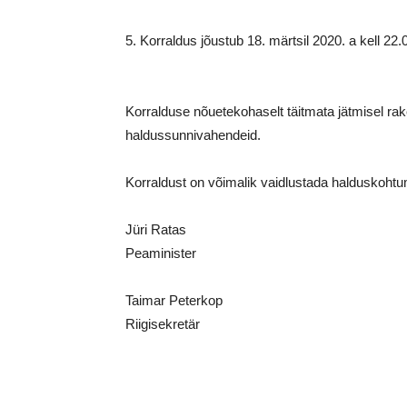
5. Korraldus jõustub 18. märtsil 2020. a kell 22.
Korralduse nõuetekohaselt täitmata jätmisel ra
haldussunnivahendeid.
Korraldust on võimalik vaidlustada halduskohtu
Jüri Ratas
Peaminister
Taimar Peterkop
Riigisekretär