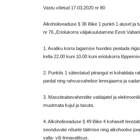
Vastu võetud 17.03.2020 nr 80
Alkoholiseaduse § 36 lõike 1 punkti 1 alusel ja t
nr 76 „Eriolukorra väljakuulutamine Eesti Vabarii
1. Avaliku korra tagamise huvides peatada riigi
kella 22.00 kuni 10.00 kuni eriolukorra lõppemis
2. Punktis 1 sätestatud piirangut ei kohaldata r
pardal ning rahvusvahelise lennujaama ja sadam
3. Massiteabevahendite valdajatel ja elektroonili
muutmata kujul ja tasuta.
4. Alkoholiseaduse § 49 lõike 4 kohaselt teostab
seonduvate nõuete täitmise ning alkohoolse joogi
valla- või linnavalitsus.