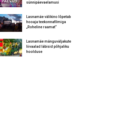
sünnipäevaelamusi
Lasnamäe välikino lõpetab
hooaja teekonnafilmiga
„Roheline raamat“
Lasnamäe mänguväljakute
liivaalad läbisid põhjaliku
hoolduse