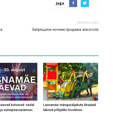
Jaga
Järgmine uudis
sa
Запрещена ночная продажа алкоголя
äevad kutsuvad: nädal
Lasnamäe mänguväljakute liivaalad
ri ja sünnipäevaelamusi
läbisid põhjaliku hoolduse