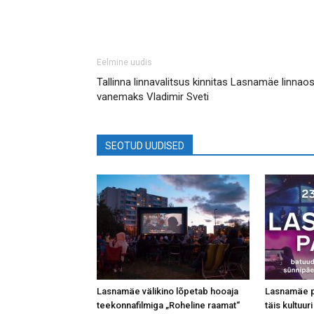
Eelmine uudis
Tallinna linnavalitsus kinnitas Lasnamäe linnao
vanemaks Vladimir Sveti
SEOTUD UUDISED
Lasnamäe välikino lõpetab hooaja
Lasnamäe p
teekonnafilmiga „Roheline raamat“
täis kultuu