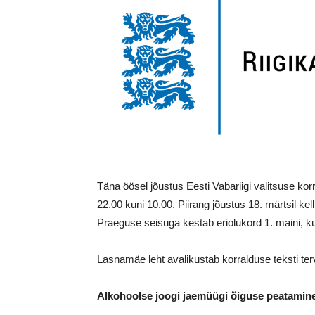
Täna öösel jõustus Eesti Vabariigi valitsuse ko
22.00 kuni 10.00. Piirang jõustus 18. märtsil kell 
Praeguse seisuga kestab eriolukord 1. maini, kui 
Lasnamäe leht avalikustab korralduse teksti ter
Alkohoolse joogi jaemüügi õiguse peatamine 