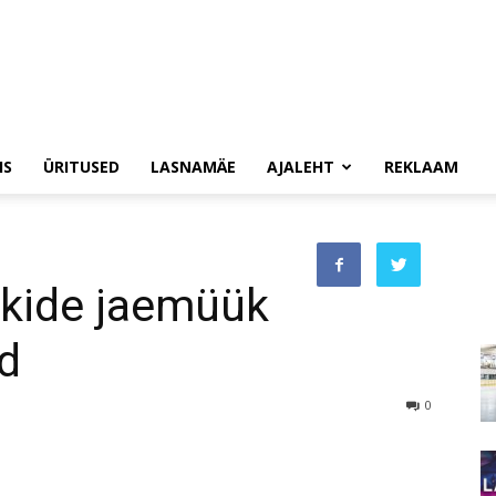
IS
ÜRITUSED
LASNAMÄE
AJALEHT
REKLAAM
okide jaemüük
ud
0