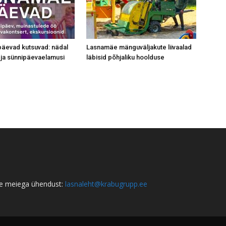
äevad kutsuvad: nädal
Lasnamäe mänguväljakute liivaalad
ri ja sünnipäevaelamusi
läbisid põhjaliku hoolduse
e meiega ühendust:
lasnaleht@krabugrupp.ee