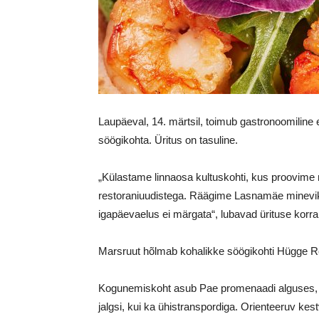
Laupäeval, 14. märtsil, toimub gastronoomiline
söögikohta. Üritus on tasuline.
„Külastame linnaosa kultuskohti, kus proovime
restoraniuudistega. Räägime Lasnamäe minevikust
igapäevaelus ei märgata“, lubavad ürituse korra
Marsruut hõlmab kohalikke söögikohti Hügge Re
Kogunemiskoht asub Pae promenaadi alguses, aad
jalgsi, kui ka ühistranspordiga. Orienteeruv kest