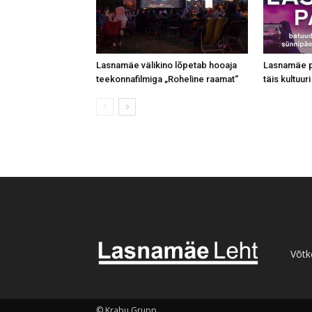
Lasnamäe välikino lõpetab hooaja
Lasnamäe p
teekonnafilmiga „Roheline raamat“
täis kultuu
Võtk
© Krabu Grupp