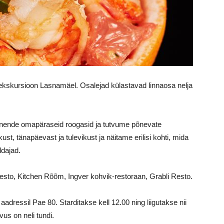
 ekskursioon Lasnamäel. Osalejad külastavad linnaosa nelja
 nende omapäraseid roogasid ja tutvume põnevate
, tänapäevast ja tulevikust ja näitame erilisi kohti, mida
ldajad.
sto, Kitchen Rõõm, Ingver kohvik-restoraan, Grabli Resto.
ressil Pae 80. Starditakse kell 12.00 ning liigutakse nii
vus on neli tundi.