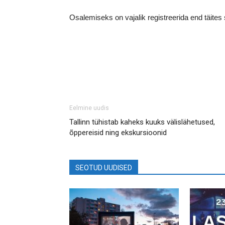
Osalemiseks on vajalik registreerida end täites
Eelmine uudis
Tallinn tühistab kaheks kuuks välislähetused,
õppereisid ning ekskursioonid
SEOTUD UUDISED