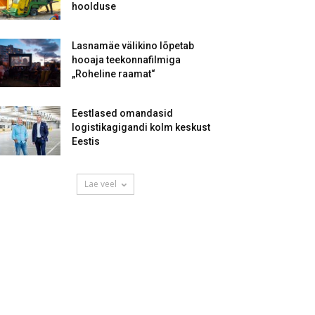
hoolduse
Lasnamäe välikino lõpetab
hooaja teekonnafilmiga
„Roheline raamat“
Eestlased omandasid
logistikagigandi kolm keskust
Eestis
Lae veel