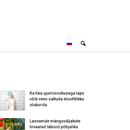
Ka hea ujumisoskusega laps
võib vees sattuda eluohtlikku
olukorda
Lasnamäe mänguväljakute
liivaalad läbisid põhjaliku