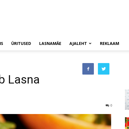
IS
ÜRITUSED
LASNAMÄE
AJALEHT
REKLAAM
b Lasna
0