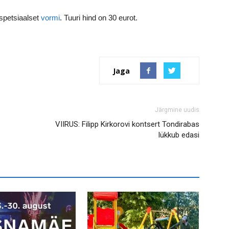
 spetsiaalset
vormi
. Tuuri hind on 30 eurot.
Jaga
Järgmine uudis
VIIRUS: Filipp Kirkorovi kontsert Tondirabas
lükkub edasi