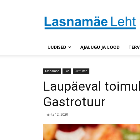
Lasnaleht
UUDISED
AJALUGU JA LOOD
TERV
Lasnamäe
Pae
Üritused
Laupäeval toimu
Gastrotuur
märts 12, 2020