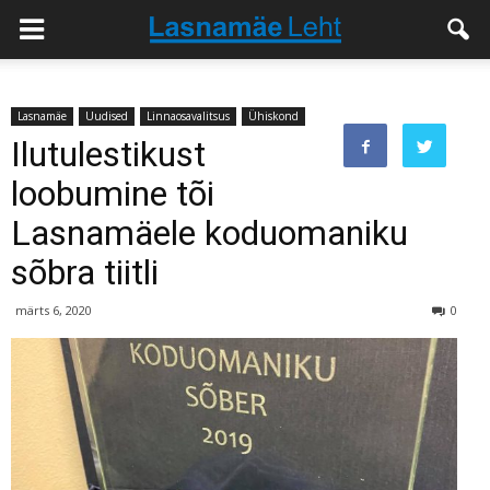
Lasnamäe
Uudised
Linnaosavalitsus
Ühiskond
Ilutulestikust
loobumine tõi
Lasnamäele koduomaniku
sõbra tiitli
märts 6, 2020
0