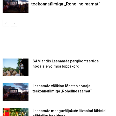
teekonnafilmiga „Roheline raamat“
SÄM andis Lasnamäe pargikontsertide
hooajale võimsa lõppakordi
Lasnamäe välikino lõpetab hooaja
teekonnafilmiga „Roheline raamat“
Lasnamäe mänguväljakute liivaalad läbisid
põhjaliku hoolduse