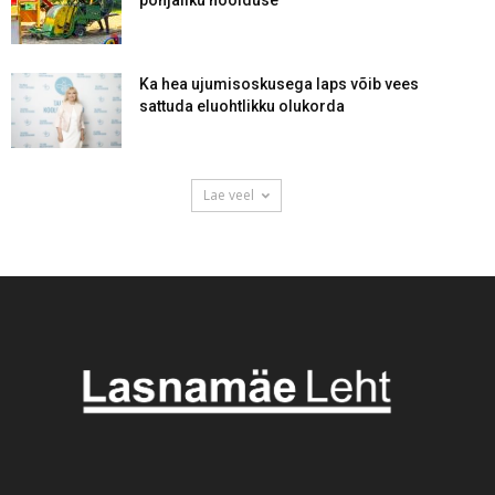
Ka hea ujumisoskusega laps võib vees
sattuda eluohtlikku olukorda
Lae veel