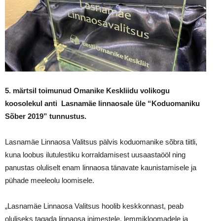
5. märtsil toimunud Omanike Keskliidu volikogu
koosolekul anti Lasnamäe linnaosale üle “Koduomaniku
Sõber 2019” tunnustus.
Lasnamäe Linnaosa Valitsus pälvis koduomanike sõbra tiitli,
kuna loobus ilutulestiku korraldamisest uusaastaööl ning
panustas oluliselt enam linnaosa tänavate kaunistamisele ja
pühade meeleolu loomisele.
„Lasnamäe Linnaosa Valitsus hoolib keskkonnast, peab
oluliseks tagada linnaosa inimestele, lemmikloomadele ja