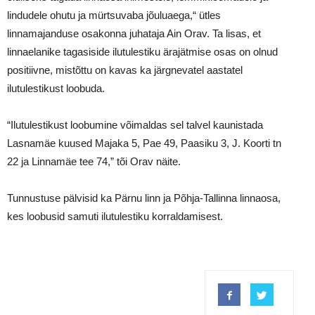
lindudele ohutu ja mürtsuvaba jõuluaega,“ ütles
linnamajanduse osakonna juhataja Ain Orav. Ta lisas, et
linnaelanike tagasiside ilutulestiku ärajätmise osas on olnud
positiivne, mistõttu on kavas ka järgnevatel aastatel
ilutulestikust loobuda.
“Ilutulestikust loobumine võimaldas sel talvel kaunistada
Lasnamäe kuused Majaka 5, Pae 49, Paasiku 3, J. Koorti tn
22 ja Linnamäe tee 74,” tõi Orav näite.
Tunnustuse pälvisid ka Pärnu linn ja Põhja-Tallinna linnaosa,
kes loobusid samuti ilutulestiku korraldamisest.