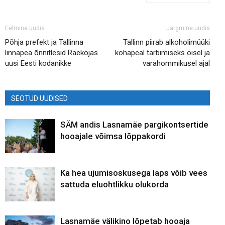
Eelmine uudis
Järgmine uudis
Põhja prefekt ja Tallinna
Tallinn piirab alkoholimüüki
linnapea õnnitlesid Raekojas
kohapeal tarbimiseks öisel ja
uusi Eesti kodanikke
varahommikusel ajal
SEOTUD UUDISED
SÄM andis Lasnamäe pargikontsertide
hooajale võimsa lõppakordi
Ka hea ujumisoskusega laps võib vees
sattuda eluohtlikku olukorda
Lasnamäe välikino lõpetab hooaja