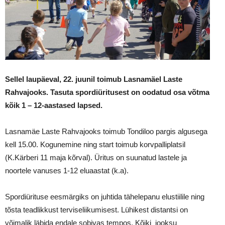
Sellel laupäeval, 22. juunil toimub Lasnamäel Laste
Rahvajooks. Tasuta spordiüritusest on oodatud osa võtma
kõik 1
– 12-aastased lapsed.
Lasnamäe Laste Rahvajooks toimub Tondiloo pargis algusega
kell 15.00. Kogunemine ning start toimub korvpalliplatsil
(K.Kärberi 11 maja kõrval). Üritus on suunatud lastele ja
noortele vanuses 1-12 eluaastat (k.a).
Spordiürituse eesmärgiks on juhtida tähelepanu elustiilile ning
tõsta teadlikkust terviseliikumisest. Lühikest distantsi on
võimalik läbida endale sobivas tempos. Kõiki jooksu