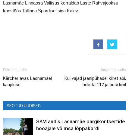
Lasnamäe Linnaosa Valitsus korraldab Laste Rahvajooksu
koostöös Tallinna Spordiseltsiga Kalev.
Eelmine uudis
Järgmine uudis
Kärcher avas Lasnamäel
Kui vajad jaanipühadel kiiret abi,
kaupluse
helista 112 ja püsi liinil
SEOTUD UUDISED
SÄM andis Lasnamäe pargikontsertide
hooajale võimsa lõppakordi