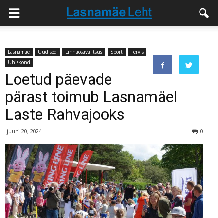
Lasnamäe
Uudised
Linnaosavalitsus
Sport
Tervis
Ühiskond
Loetud päevade
pärast toimub Lasnamäel
Laste Rahvajooks
juuni 20, 2024
0