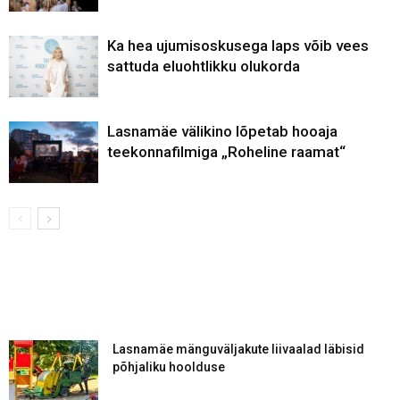
Ka hea ujumisoskusega laps võib vees
sattuda eluohtlikku olukorda
Lasnamäe välikino lõpetab hooaja
teekonnafilmiga „Roheline raamat“
Lasnamäe mänguväljakute liivaalad läbisid
põhjaliku hoolduse