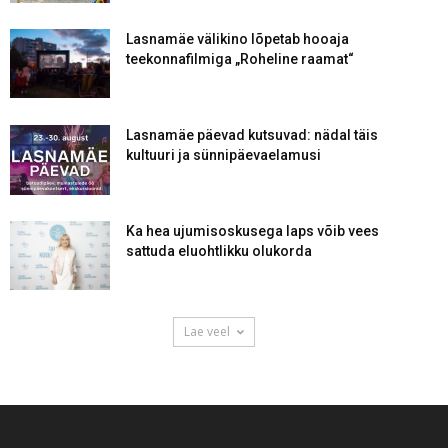
Lasnamäe välikino lõpetab hooaja
teekonnafilmiga „Roheline raamat“
Lasnamäe päevad kutsuvad: nädal täis
kultuuri ja sünnipäevaelamusi
Ka hea ujumisoskusega laps võib vees
sattuda eluohtlikku olukorda
Lae veel