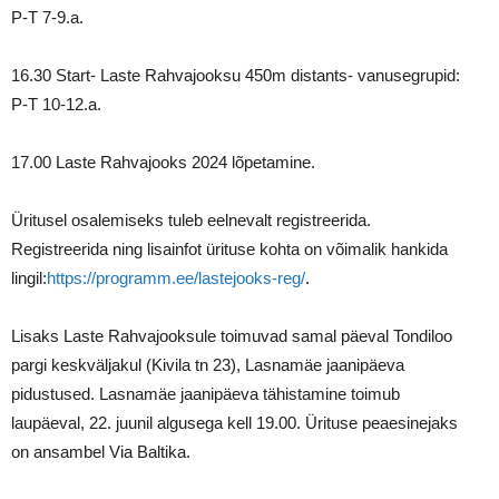
P-T 7-9.a.
16.30 Start- Laste Rahvajooksu 450m distants- vanusegrupid:
P-T 10-12.a.
17.00 Laste Rahvajooks 2024 lõpetamine.
Üritusel osalemiseks tuleb eelnevalt registreerida.
Registreerida ning lisainfot ürituse kohta on võimalik hankida
lingil:
https://programm.ee/lastejooks-reg/
.
Lisaks Laste Rahvajooksule toimuvad samal päeval Tondiloo
pargi keskväljakul (Kivila tn 23), Lasnamäe jaanipäeva
pidustused. Lasnamäe jaanipäeva tähistamine toimub
laupäeval, 22. juunil algusega kell 19.00. Ürituse peaesinejaks
on ansambel Via Baltika.