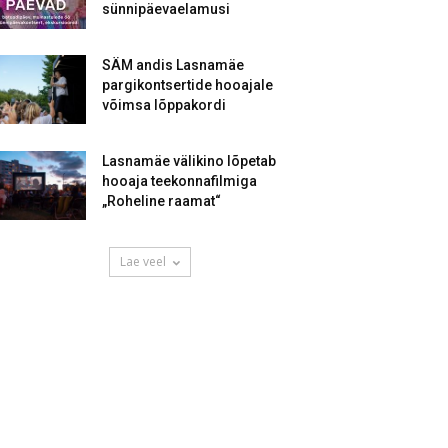
sünnipäevaelamusi
SÄM andis Lasnamäe
pargikontsertide hooajale
võimsa lõppakordi
Lasnamäe välikino lõpetab
hooaja teekonnafilmiga
„Roheline raamat“
Lae veel