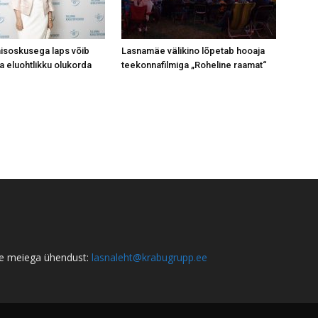
isoskusega laps võib
Lasnamäe välikino lõpetab hooaja
a eluohtlikku olukorda
teekonnafilmiga „Roheline raamat“
e meiega ühendust:
lasnaleht@krabugrupp.ee