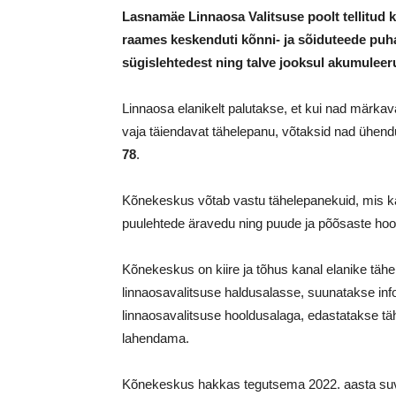
Lasnamäe Linnaosa Valitsuse poolt tellitud
raames keskenduti kõnni- ja sõiduteede puha
sügislehtedest ning talve jooksul akumulee
Linnaosa elanikelt palutakse, et kui nad märkav
vaja täiendavat tähelepanu, võtaksid nad ühe
78
.
Kõnekeskus võtab vastu tähelepanekuid, mis käs
puulehtede äravedu ning puude ja põõsaste hoo
Kõnekeskus on kiire ja tõhus kanal elanike täh
linnaosavalitsuse haldusalasse, suunatakse info
linnaosavalitsuse hooldusalaga, edastatakse tä
lahendama.
Kõnekeskus hakkas tegutsema 2022. aasta suvel