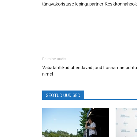
tänavakoristuse lepingupartner Keskkonnahool
Eelmine uudis
Vabatahtlikud ühendavad jõud Lasnamäe puht
nimel
SEOTUD UUDISED