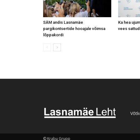
SÄM andis Lasnamäe
Ka hea ujum
pargikontsertide hooajale võimsa
vees sattud
lõppakordi
Võtk
© Krabu Grupp