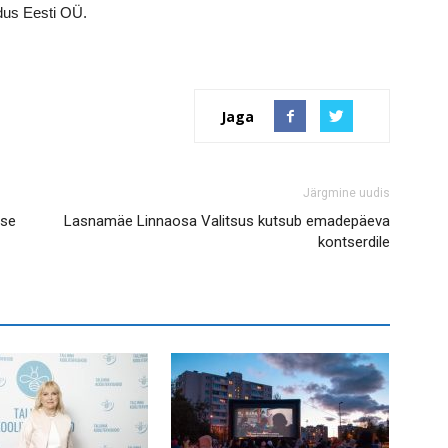
dus Eesti OÜ.
Jaga
Järgmine uudis
use
Lasnamäe Linnaosa Valitsus kutsub emadepäeva
kontserdile