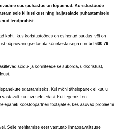
 kevadine suurpuhastus on lõppenud. Koristustööde
stamisele killustikust ning haljasalade puhastamisele
runud lendprahist.
ad kohti, kus koristustöödes on esinenud puudusi või on
ndust ööpäevaringse tasuta kõnekeskusega numbril
600 79
itlevad sõidu- ja kõnniteede seisukorda, üldkoristust,
ldust.
elepanekute edastamiseks. Kui mõni tähelepanek ei kuulu
 vastavalt kuuluvusele edasi. Kui tegemist on
helepanek koostööpartneri töötajatele, kes asuvad probleemi
. Selle mehitamise eest vastutab linnaosavalitsuse