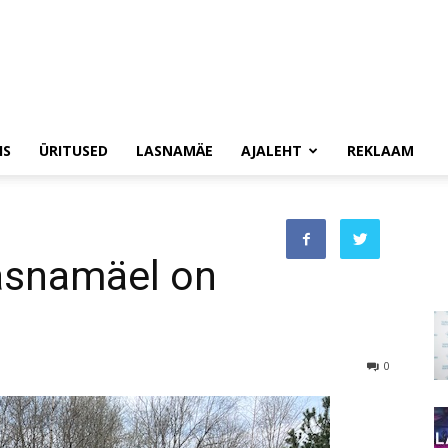
IS
ÜRITUSED
LASNAMÄE
AJALEHT
REKLAAM
asnamäel on
0