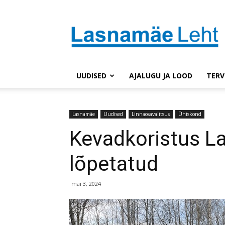
Lasnaleht
UUDISED
AJALUGU JA LOOD
TERV
Lasnamäe
Uudised
Linnaosavalitsus
Ühiskond
Kevadkoristus L
lõpetatud
mai 3, 2024