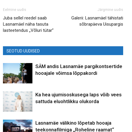
Eelmine uudis
Järgmine uudis
Juba sellel reedel saab
Galerii: Lasnamäel tähistati
Lasnamäel näha tasuta
sõbrapäeva Uisupargis
lasteetendus „Võluri tütar”
SEOTUD UUDISED
SÄM andis Lasnamäe pargikontsertide
hooajale võimsa lõppakordi
Ka hea ujumisoskusega laps võib vees
sattuda eluohtlikku olukorda
Lasnamäe välikino lõpetab hooaja
teekonnafilmiga „Roheline raamat“