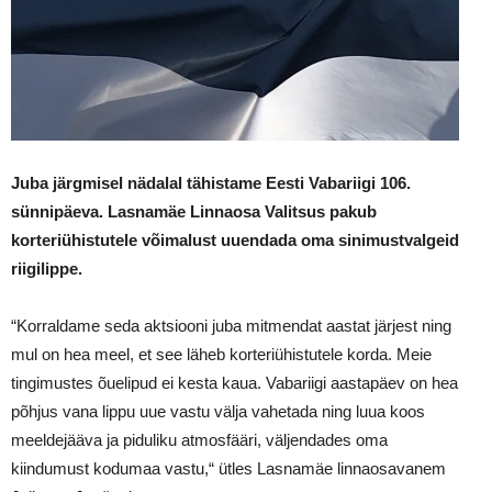
Juba järgmisel nädalal tähistame Eesti Vabariigi 106.
sünnipäeva. Lasnamäe Linnaosa Valitsus pakub
korteriühistutele võimalust uuendada oma sinimustvalgeid
riigilippe.
“Korraldame seda aktsiooni juba mitmendat aastat järjest ning
mul on hea meel, et see läheb korteriühistutele korda. Meie
tingimustes õuelipud ei kesta kaua. Vabariigi aastapäev on hea
põhjus vana lippu uue vastu välja vahetada ning luua koos
meeldejääva ja piduliku atmosfääri, väljendades oma
kiindumust kodumaa vastu,“ ütles Lasnamäe linnaosavanem