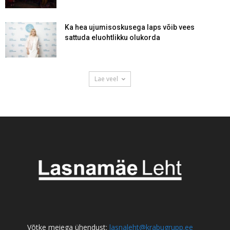
Ka hea ujumisoskusega laps võib vees
sattuda eluohtlikku olukorda
Lae veel
Võtke meiega ühendust:
lasnaleht@krabugrupp.ee