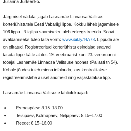
Julianna Jurtšenko.
Järgmisel nädalal jagab Lasnamäe Linnaosa Valitsus
korteriühistutele Eesti Vabariigi lippe. Kokku läheb jagamisele
106 lippu. Riigilipu saamiseks tuleb eelregistreerida. Soovi
avaldamiseks tuleb täita vorm:
www.ibit.ly/f4A78
. Lippude arv
on piiratud. Registreeritud korteriühistu esindajad saavad
tasuta lippe kätte alates 19. veebruarist kuni 23. veebruarini
tööajal Lasnamäe Linnaosa Valitsuse hoones (Pallasti tn 54).
Kohale jõudes tuleb minna infolauda, kus kontrollitakse
registreerimislehe alusel andmeid ning väljastatakse lipp.
Lasnamäe Linnaosa Valitsuse lahtiolekuajad:
Esmaspäev: 8.15–18.00
Teisipäev, Kolmapäev, Neljapäev: 8.15–17.00
Reede: 8.15–16.00