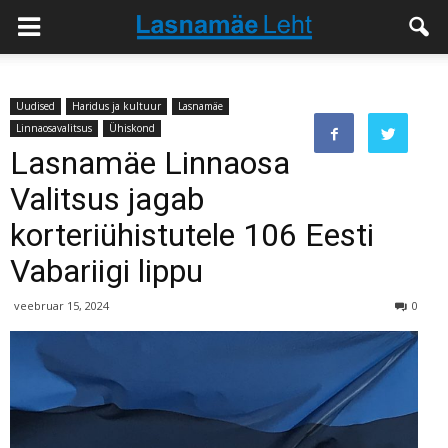
Uudised
Haridus ja kultuur
Lasnamäe
Linnaosavalitsus
Ühiskond
Lasnamäe Linnaosa
Valitsus jagab
korteriühistutele 106 Eesti
Vabariigi lippu
veebruar 15, 2024
0