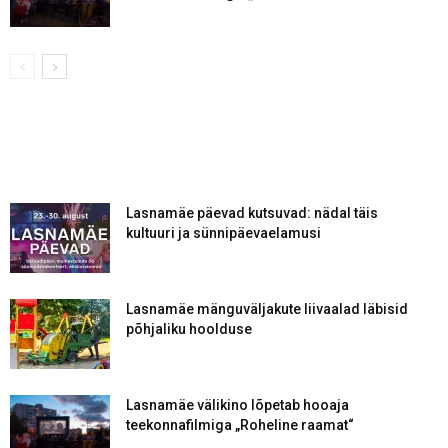
Lasnamäe päevad kutsuvad: nädal täis
kultuuri ja sünnipäevaelamusi
Lasnamäe mänguväljakute liivaalad läbisid
põhjaliku hoolduse
Lasnamäe välikino lõpetab hooaja
teekonnafilmiga „Roheline raamat“