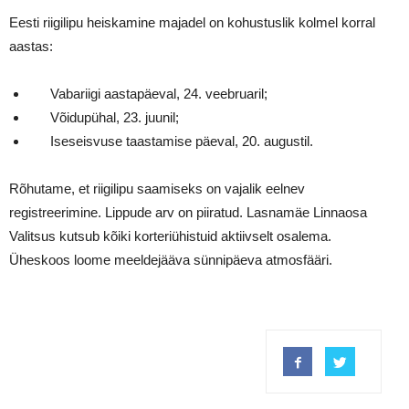
Eesti riigilipu heiskamine majadel on kohustuslik kolmel korral
aastas:
Vabariigi aastapäeval, 24. veebruaril;
Võidupühal, 23. juunil;
Iseseisvuse taastamise päeval, 20. augustil.
Rõhutame, et riigilipu saamiseks on vajalik eelnev
registreerimine. Lippude arv on piiratud. Lasnamäe Linnaosa
Valitsus kutsub kõiki korteriühistuid aktiivselt osalema.
Üheskoos loome meeldejääva sünnipäeva atmosfääri.