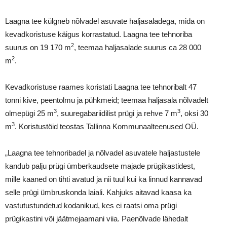
Laagna tee külgneb nõlvadel asuvate haljasaladega, mida on
kevadkoristuse käigus korrastatud. Laagna tee tehnoriba
2
suurus on 19 170 m
, teemaa haljasalade suurus ca 28 000
2
m
.
Kevadkoristuse raames koristati Laagna tee tehnoribalt 47
tonni kive, peentolmu ja pühkmeid; teemaa haljasala nõlvadelt
3
3
olmepügi 25 m
, suuregabariidilist prügi ja rehve 7 m
, oksi 30
3
m
. Koristustöid teostas Tallinna Kommunaalteenused OÜ.
„Laagna tee tehnoribadel ja nõlvadel asuvatele haljastustele
kandub palju prügi ümberkaudsete majade prügikastidest,
mille kaaned on tihti avatud ja nii tuul kui ka linnud kannavad
selle prügi ümbruskonda laiali. Kahjuks aitavad kaasa ka
vastutustundetud kodanikud, kes ei raatsi oma prügi
prügikastini või jäätmejaamani viia. Paenõlvade lähedalt