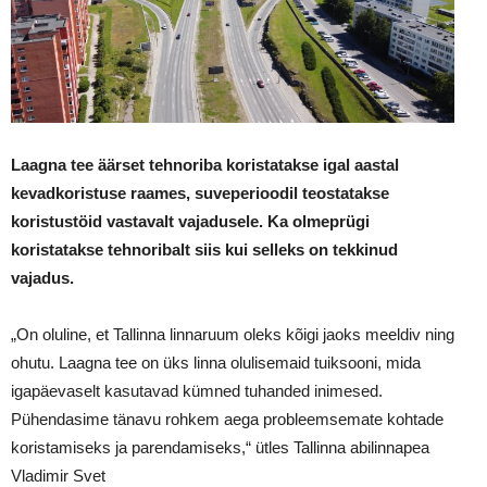
Laagna tee äärset tehnoriba koristatakse igal aastal
kevadkoristuse raames, suveperioodil teostatakse
koristustöid vastavalt vajadusele. Ka olmeprügi
koristatakse tehnoribalt siis kui selleks on tekkinud
vajadus.
„On oluline, et Tallinna linnaruum oleks kõigi jaoks meeldiv ning
ohutu. Laagna tee on üks linna olulisemaid tuiksooni, mida
igapäevaselt kasutavad kümned tuhanded inimesed.
Pühendasime tänavu rohkem aega probleemsemate kohtade
koristamiseks ja parendamiseks,“ ütles Tallinna abilinnapea
Vladimir Svet