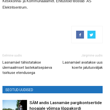
Keskkonna- ja Kommunaalamet. Ehitustöid teostab AS
Elektritsentrum.
Eelmine uudis
Järgmine uudis
Lasnamäel tähistatakse
Lasnamäel avatakse uus
ülemaailmset lastekaitsepäeva
koerte jalutusväljak
tsirkuse etendusega
SEOTUD UUDISED
SÄM andis Lasnamäe pargikontsertide
hooajale võimsa lõppakordi