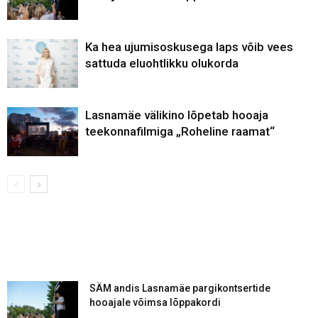
Ka hea ujumisoskusega laps võib vees
sattuda eluohtlikku olukorda
Lasnamäe välikino lõpetab hooaja
teekonnafilmiga „Roheline raamat“
SÄM andis Lasnamäe pargikontsertide
hooajale võimsa lõppakordi