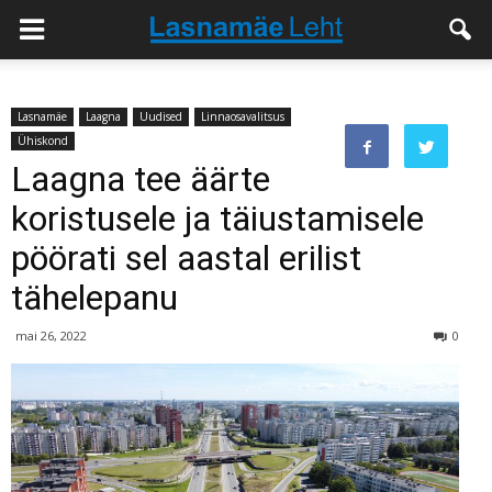
Lasnamäe
Laagna
Uudised
Linnaosavalitsus
Ühiskond
Laagna tee äärte
koristusele ja täiustamisele
pöörati sel aastal erilist
tähelepanu
mai 26, 2022
0