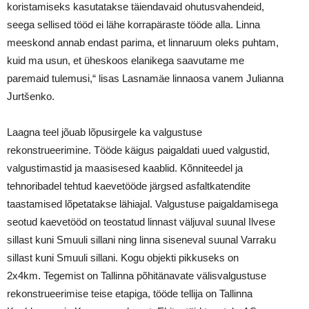
koristamiseks kasutatakse täiendavaid ohutusvahendeid,
seega sellised tööd ei lähe korrapäraste tööde alla. Linna
meeskond annab endast parima, et linnaruum oleks puhtam,
kuid ma usun, et üheskoos elanikega saavutame me
paremaid tulemusi,“ lisas Lasnamäe linnaosa vanem Julianna
Jurtšenko.
Laagna teel jõuab lõpusirgele ka valgustuse
rekonstrueerimine. Tööde käigus paigaldati uued valgustid,
valgustimastid ja maasisesed kaablid. Kõnniteedel ja
tehnoribadel tehtud kaevetööde järgsed asfaltkatendite
taastamised lõpetatakse lähiajal. Valgustuse paigaldamisega
seotud kaevetööd on teostatud linnast väljuval suunal Ilvese
sillast kuni Smuuli sillani ning linna siseneval suunal Varraku
sillast kuni Smuuli sillani. Kogu objekti pikkuseks on
2x4km. Tegemist on Tallinna põhitänavate välisvalgustuse
rekonstrueerimise teise etapiga, tööde tellija on Tallinna