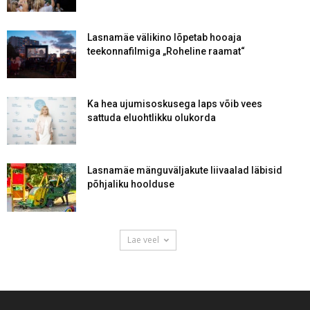
Lasnamäe välikino lõpetab hooaja
teekonnafilmiga „Roheline raamat“
Ka hea ujumisoskusega laps võib vees
sattuda eluohtlikku olukorda
Lasnamäe mänguväljakute liivaalad läbisid
põhjaliku hoolduse
Lae veel