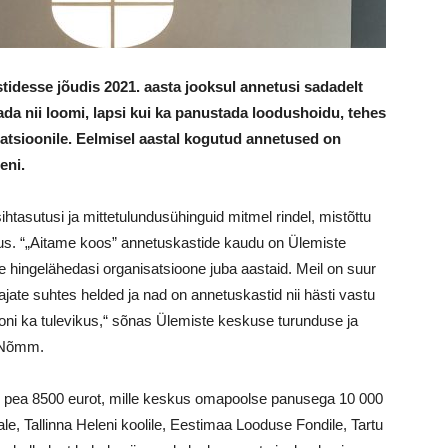
idesse jõudis 2021. aasta jooksul annetusi sadadelt
tada nii loomi, lapsi kui ka panustada loodushoidu, tehes
isatsioonile. Eelmisel aastal kogutud annetused on
eni.
htasutusi ja mittetulundusühinguid mitmel rindel, mistõttu
tsus. “„Aitame koos” annetuskastide kaudu on Ülemiste
le hingelähedasi organisatsioone juba aastaid. Meil on suur
jate suhtes helded ja nad on annetuskastid nii hästi vastu
iooni ka tulevikus,“ sõnas Ülemiste keskuse turunduse ja
a Nõmm.
e pea 8500 eurot, mille keskus omapoolse panusega 10 000
e, Tallinna Heleni koolile, Eestimaa Looduse Fondile, Tartu