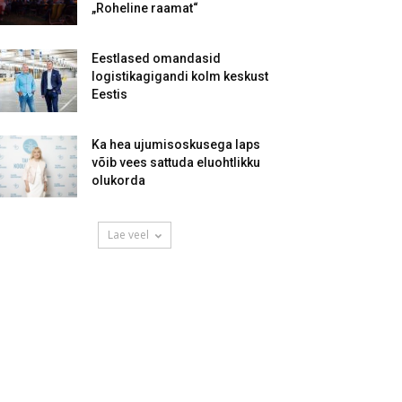
„Roheline raamat“
Eestlased omandasid
logistikagigandi kolm keskust
Eestis
Ka hea ujumisoskusega laps
võib vees sattuda eluohtlikku
olukorda
Lae veel