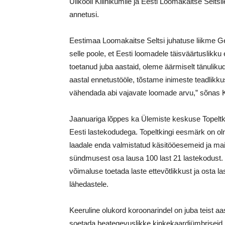
Ülikooli Kliinikumile ja Eesti Loomakaitse Selts
annetusi.
Eestimaa Loomakaitse Seltsi juhatuse liikme Ge
selle poole, et Eesti loomadele täisväärtuslikk
toetanud juba aastaid, oleme äärmiselt tänuliku
aastal ennetustööle, tõstame inimeste teadlik
vähendada abi vajavate loomade arvu,” sõnas 
Jaanuariga lõppes ka Ülemiste keskuse Topeltk
Eesti lastekodudega. Topeltkingi eesmärk on ol
laadale enda valmistatud käsitööesemeid ja maiu
sündmusest osa lausa 100 last 21 lastekodust. T
võimaluse toetada laste ettevõtlikkust ja osta 
lähedastele.
Keeruline olukord koroonarindel on juba teist 
soetada heategevuslikke kinkekaardiümbriseid, 