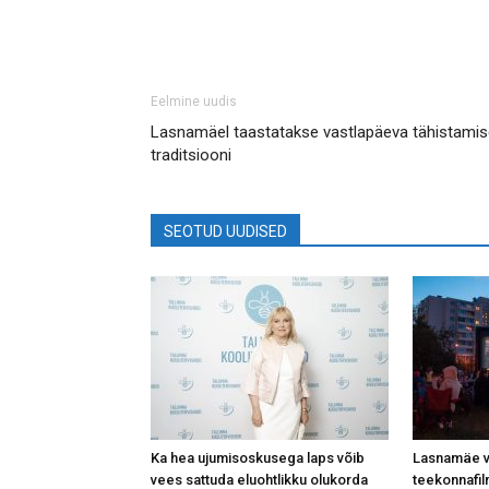
Eelmine uudis
Lasnamäel taastatakse vastlapäeva tähistamis
traditsiooni
SEOTUD UUDISED
Ka hea ujumisoskusega laps võib
Lasnamäe vä
vees sattuda eluohtlikku olukorda
teekonnafil