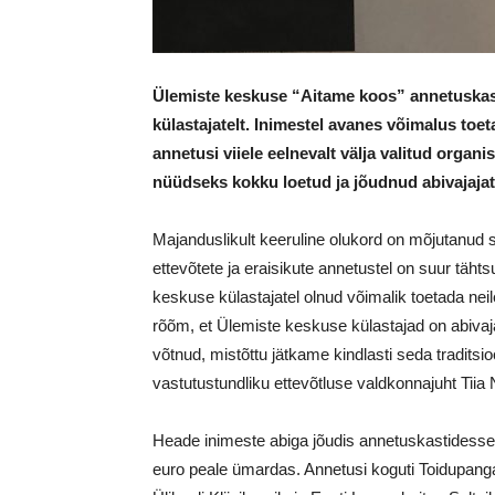
Ülemiste keskuse “Aitame koos” annetuskast
külastajatelt. Inimestel avanes võimalus toe
annetusi viiele eelnevalt välja valitud organ
nüüdseks kokku loetud ja jõudnud abivajajat
Majanduslikult keeruline olukord on mõjutanud si
ettevõtete ja eraisikute annetustel on suur täh
keskuse külastajatel olnud võimalik toetada nei
rõõm, et Ülemiste keskuse külastajad on abivaja
võtnud, mistõttu jätkame kindlasti seda tradits
vastutustundliku ettevõtluse valdkonnajuht Tii
Heade inimeste abiga jõudis annetuskastidess
euro peale ümardas. Annetusi koguti Toidupangal