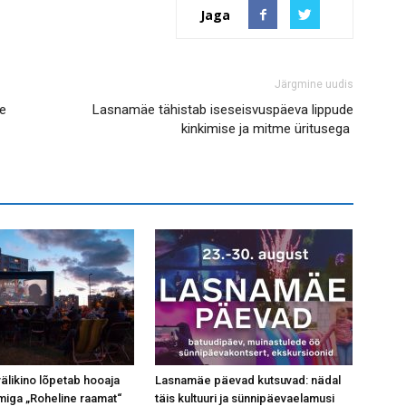
Jaga
Järgmine uudis
e
Lasnamäe tähistab iseseisvuspäeva lippude
kinkimise ja mitme üritusega
likino lõpetab hooaja
Lasnamäe päevad kutsuvad: nädal
miga „Roheline raamat“
täis kultuuri ja sünnipäevaelamusi