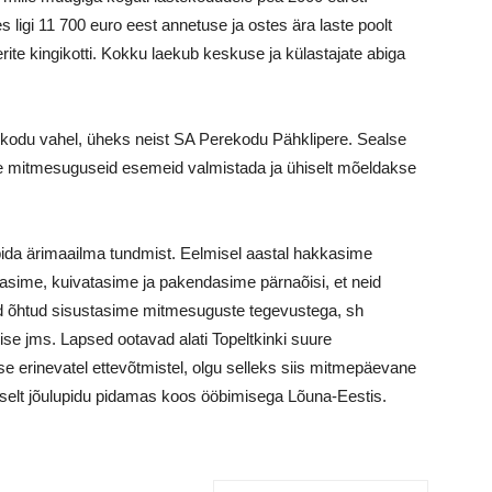
ligi 11 700 euro eest annetuse ja ostes ära laste poolt
rite kingikotti. Kokku laekub keskuse ja külastajate abiga
odu vahel, üheks neist SA Perekodu Pähklipere. Sealse
se mitmesuguseid esemeid valmistada ja ühiselt mõeldakse
õppida ärimaailma tundmist. Eelmisel aastal hakkasime
jasime, kuivatasime ja pakendasime pärnaõisi, et neid
d õhtud sisustasime mitmesuguste tegevustega, sh
se jms. Lapsed ootavad alati Topeltkinki suure
e erinevatel ettevõtmistel, olgu selleks siis mitmepäevane
ühiselt jõulupidu pidamas koos ööbimisega Lõuna-Eestis.