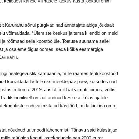
ile, kelledest kahele viimasele laekus aasta jooksul enim
it Karurahu sõnul pürgivad nad annetajate abiga jõudsalt
u elu võimaldada. “Ülemiste keskus ja tema kliendid on meid
d ja rõõmsad selle koostöö üle. Toetuse suuname sellel
kust ja osaleme õigusloomes, seda kõike eesmärgiga
Karurahu.
ingi heategevuslik kampaania, mille raames tehti koostööd
nud korraldada lastele üks meeldejääv päev, kutsudes nad
stusi müüma. 2019. aastal, mil laat viimati toimus, võttis
raditsiooniliselt on laat andnud keskuse külastajatele
lastekodulaste endi valmistatud käsitööd, mida kinkida oma
aastat nõudnud uutmoodi lähenemist. Tänavu said külastajad
mille müügiga koguti lastekodudele pea 2000 eurot.