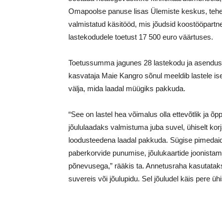
Omapoolse panuse lisas Ülemiste keskus, tehes 
valmistatud käsitööd, mis jõudsid koostööpartne
lastekodudele toetust 17 500 euro väärtuses.
Toetussumma jagunes 28 lastekodu ja asendusk
kasvataja Maie Kangro sõnul meeldib lastele i
välja, mida laadal müügiks pakkuda.
“See on lastel hea võimalus olla ettevõtlik ja 
jõululaadaks valmistuma juba suvel, ühiselt kor
loodusteedena laadal pakkuda. Sügise pimedai
paberkorvide punumise, jõulukaartide joonistami
põnevusega,” rääkis ta. Annetusraha kasutataks
suvereis või jõulupidu. Sel jõuludel käis pere 