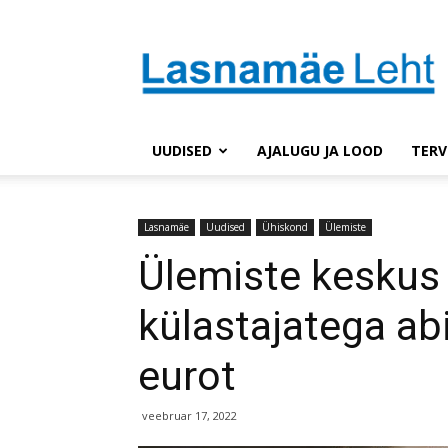
Lasnaleht
UUDISED
AJALUGU JA LOOD
TERV
Lasnamäe
Uudised
Ühiskond
Ülemiste
Ülemiste keskus
külastajatega abi
eurot
veebruar 17, 2022