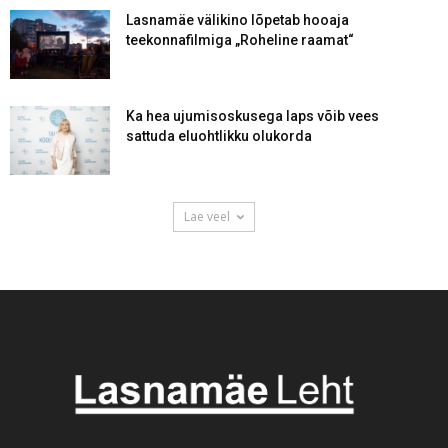
Lasnamäe välikino lõpetab hooaja
teekonnafilmiga „Roheline raamat“
Ka hea ujumisoskusega laps võib vees
sattuda eluohtlikku olukorda
Lae veel