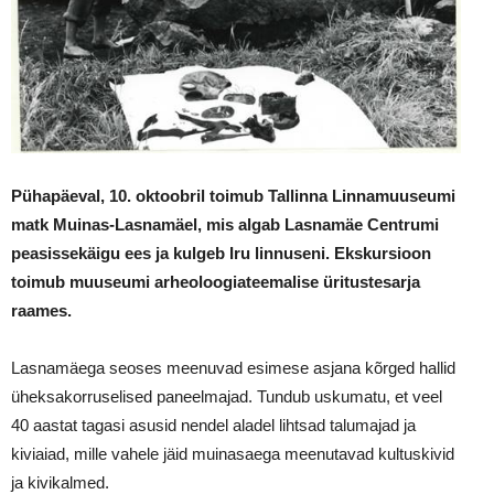
Pühapäeval, 10. oktoobril toimub Tallinna Linnamuuseumi
matk Muinas-Lasnamäel, mis algab Lasnamäe Centrumi
peasissekäigu ees ja kulgeb Iru linnuseni. Ekskursioon
toimub muuseumi arheoloogiateemalise üritustesarja
raames.
Lasnamäega seoses meenuvad esimese asjana kõrged hallid
üheksakorruselised paneelmajad. Tundub uskumatu, et veel
40 aastat tagasi asusid nendel aladel lihtsad talumajad ja
kiviaiad, mille vahele jäid muinasaega meenutavad kultuskivid
ja kivikalmed.