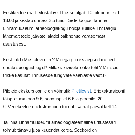
Eestikeelne matk Mustakivist Irusse algab 10. oktoobril kell
13.00 ja kestab umbes 2,5 tundi. Selle käigus Tallinna
Linnamuuseumi arheoloogiakogu hoidja Küllike Tint räägib
lähemalt teele jäävatel aladel paiknenud varasemast
asustusest.
Kust tuleb Mustakivi nimi? Millega pronksiaegsed mehed
omale soenguid tegid? Milleks kividele lohke tehti? Milliseid
trikke kasutati linnusesse tungivate vaenlaste vastu?
Pileteid ekskursioonile on võimalik
Piletilevist
. Eriekskursioonil
täispilet maksab 9 €, sooduspilet 6 € ja perepilet 20
€. Venekeelne eriekskursioon toimub samal päeval kell 14.
Tallinna Linnamuuseumi arheoloogiateemaline üritustesari
toimub tänavu juba kuuendat korda. Seekord on