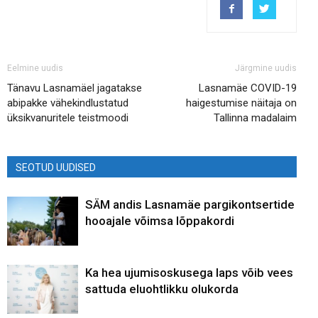
Eelmine uudis
Järgmine uudis
Tänavu Lasnamäel jagatakse
Lasnamäe COVID-19
abipakke vähekindlustatud
haigestumise näitaja on
üksikvanuritele teistmoodi
Tallinna madalaim
SEOTUD UUDISED
SÄM andis Lasnamäe pargikontsertide
hooajale võimsa lõppakordi
Ka hea ujumisoskusega laps võib vees
sattuda eluohtlikku olukorda