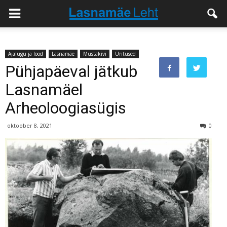
Ajalugu ja lood
Lasnamäe
Mustakivi
Üritused
Pühjapäeval jätkub
Lasnamäel
Arheoloogiasügis
oktoober 8, 2021
0