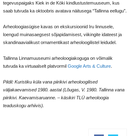
tegevuspaigaks Kiek in de Köki kindlustustemuuseum, kus
saab tutvuda ka oktoobris avatava näitusega “Tallinna eellugu”.
Arheoloogiasügise kavas on ekskursioonid Iru linnusele,
loengud muinasaegsest sõjapidamisest, viikingite idateest ja
skandinaavialikust ornamentikast arheoloogilistel leidudel.
Tallinna Linnamuuseumi arheoloogiakoguga on võimalik
tutvuda ka virtuaalselt platvormil
Google Arts & Culture
.
Pildil: Kuristiku küla vana piirikivi arheoloogilised
väljakaevamised 1980. aastal (Lõugas, V. 1980. Tallinna vana
piirikivi. Kaevamisaruanne. – käsikiri TLÜ arheoloogia
teaduskogu arhiivis).