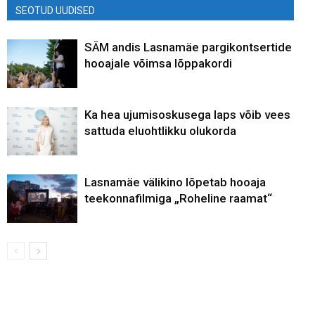
SEOTUD UUDISED
SÄM andis Lasnamäe pargikontsertide
hooajale võimsa lõppakordi
Ka hea ujumisoskusega laps võib vees
sattuda eluohtlikku olukorda
Lasnamäe välikino lõpetab hooaja
teekonnafilmiga „Roheline raamat“