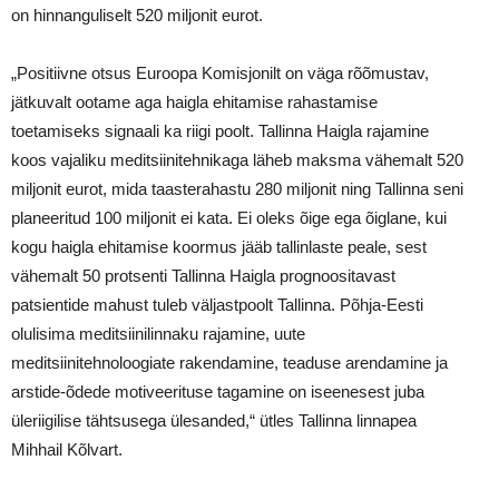
on hinnanguliselt 520 miljonit eurot.
„Positiivne otsus Euroopa Komisjonilt on väga rõõmustav,
jätkuvalt ootame aga haigla ehitamise rahastamise
toetamiseks signaali ka riigi poolt. Tallinna Haigla rajamine
koos vajaliku meditsiinitehnikaga läheb maksma vähemalt 520
miljonit eurot, mida taasterahastu 280 miljonit ning Tallinna seni
planeeritud 100 miljonit ei kata. Ei oleks õige ega õiglane, kui
kogu haigla ehitamise koormus jääb tallinlaste peale, sest
vähemalt 50 protsenti Tallinna Haigla prognoositavast
patsientide mahust tuleb väljastpoolt Tallinna. Põhja-Eesti
olulisima meditsiinilinnaku rajamine, uute
meditsiinitehnoloogiate rakendamine, teaduse arendamine ja
arstide-õdede motiveerituse tagamine on iseenesest juba
üleriigilise tähtsusega ülesanded,“ ütles Tallinna linnapea
Mihhail Kõlvart.