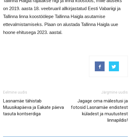
Tallinna Haigla rajatakse riigi ja linna koostöös, mille aluseks
on 2019. aasta 18. veebruaril allkirjastatud Eesti Vabariigi ja
Tallinna linna koostöölepe Tallinna Haigla asutamise
ettevalmistamiseks. Plaan on alustada Tallinna Haigla uue
hoone ehitusega 2023. aastal.
Eelmine uudis
Järgmine uudis
Lasnamäe tähistab
Jagage oma mälestusi ja
Muusikapäeva ja Eakate päeva
fotosid Lasnamäe endistest
tasuta kontserdiga
küladest ja muutustest
linnapildis!