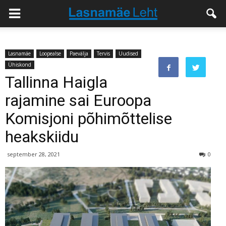
Lasnamäe
Loopealse
Paevälja
Tervis
Uudised
Ühiskond
Tallinna Haigla
rajamine sai Euroopa
Komisjoni põhimõttelise
heakskiidu
september 28, 2021
0