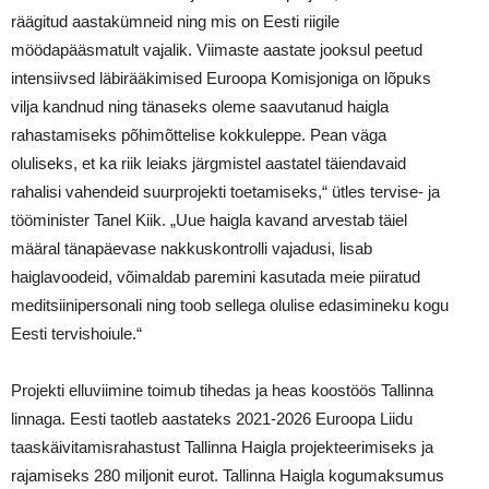
räägitud aastakümneid ning mis on Eesti riigile
möödapääsmatult vajalik. Viimaste aastate jooksul peetud
intensiivsed läbirääkimised Euroopa Komisjoniga on lõpuks
vilja kandnud ning tänaseks oleme saavutanud haigla
rahastamiseks põhimõttelise kokkuleppe. Pean väga
oluliseks, et ka riik leiaks järgmistel aastatel täiendavaid
rahalisi vahendeid suurprojekti toetamiseks,“ ütles tervise- ja
tööminister Tanel Kiik. „Uue haigla kavand arvestab täiel
määral tänapäevase nakkuskontrolli vajadusi, lisab
haiglavoodeid, võimaldab paremini kasutada meie piiratud
meditsiinipersonali ning toob sellega olulise edasimineku kogu
Eesti tervishoiule.“
Projekti elluviimine toimub tihedas ja heas koostöös Tallinna
linnaga. Eesti taotleb aastateks 2021-2026 Euroopa Liidu
taaskäivitamisrahastust Tallinna Haigla projekteerimiseks ja
rajamiseks 280 miljonit eurot. Tallinna Haigla kogumaksumus