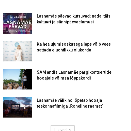
Lasnamäe päevad kutsuvad: nädal täis
kultuuri ja sünnipäevaelamusi
Ka hea ujumisoskusega laps võib vees
sattuda eluohtlikku olukorda
SÄM andis Lasnamäe pargikontsertide
hooajale võimsa lõppakordi
Lasnamäe välikino lõpetab hooaja
teekonnafilmiga „Roheline raamat“
Lae veel