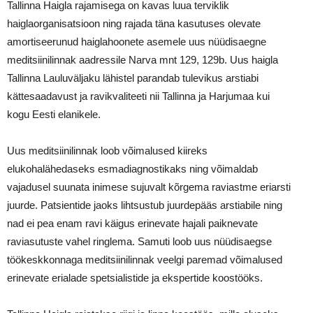
Tallinna Haigla rajamisega on kavas luua terviklik
haiglaorganisatsioon ning rajada täna kasutuses olevate
amortiseerunud haiglahoonete asemele uus nüüdisaegne
meditsiinilinnak aadressile Narva mnt 129, 129b. Uus haigla
Tallinna Lauluväljaku lähistel parandab tulevikus arstiabi
kättesaadavust ja ravikvaliteeti nii Tallinna ja Harjumaa kui
kogu Eesti elanikele.
Uus meditsiinilinnak loob võimalused kiireks
elukohalähedaseks esmadiagnostikaks ning võimaldab
vajadusel suunata inimese sujuvalt kõrgema raviastme eriarsti
juurde. Patsientide jaoks lihtsustub juurdepääs arstiabile ning
nad ei pea enam ravi käigus erinevate hajali paiknevate
raviasutuste vahel ringlema. Samuti loob uus nüüdisaegse
töökeskkonnaga meditsiinilinnak veelgi paremad võimalused
erinevate erialade spetsialistide ja ekspertide koostööks.