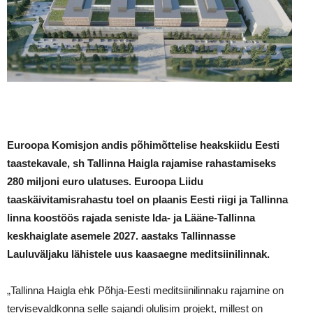
Euroopa Komisjon andis põhimõttelise heakskiidu Eesti
taastekavale, sh Tallinna Haigla rajamise rahastamiseks
280 miljoni euro ulatuses. Euroopa Liidu
taaskäivitamisrahastu toel on plaanis Eesti riigi ja Tallinna
linna koostöös rajada seniste Ida- ja Lääne-Tallinna
keskhaiglate asemele 2027. aastaks Tallinnasse
Lauluväljaku lähistele uus kaasaegne meditsiinilinnak.
„Tallinna Haigla ehk Põhja-Eesti meditsiinilinnaku rajamine on
tervisevaldkonna selle sajandi olulisim projekt, millest on