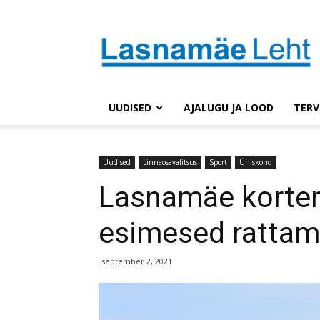
Lasnaleht
UUDISED
AJALUGU JA LOOD
TERV
Uudised
Linnaosavalitsus
Sport
Ühiskond
Lasnamäe korter
esimesed rattam
september 2, 2021