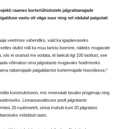
jekti raames korteriühistutele jalgrattamajade
galduse vastu oli väga suur ning sel nädalal paigutati
baaja veetmise vahendiks, vaid ka igapäevaseks
elles olulist rolli ka muu taristu loomine, näiteks mugavate
, siis ei osanud me oodata, et laekub ligi 100 taotlust, see
tagada võimalusi oma jalgrataste mugavaks hoidmiseks
tama rattamajade paigaldamist kortermajade hoovidesse,“
ndita konstruktsioon, mis meenutab tavalisi prügimaju ning
 hoidmiseks. Linnaosavalitsuse poolt jalgrataste
mbes 20 ruutmeetrit, sinna mahub kuni 20 jalgratast.
nitamiseks mõeldud raam.