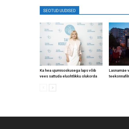
SEOTUD UUDISED
Ka hea ujumisoskusega laps võib
Lasnamäe vä
vees sattuda eluohtlikku olukorda
teekonnafil