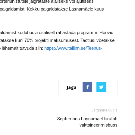
teriühistutele jalgrataste alaliseks või ajutiseks
e paigaldamist. Kokku paigaldatakse Lasnamäele kuus
paigaldamist koduhoovi osaliselt rahastada programmi Hoovid
tatakse kuni 70% projekti maksumusest. Taotlusi võetakse
 lähemalt tutvuda siin:
https://www.tallinn.ee/Teenus-
Jaga
Järgmine uudis
Septembris Lasnamäel tiirutab
vaktsineerimisbuss