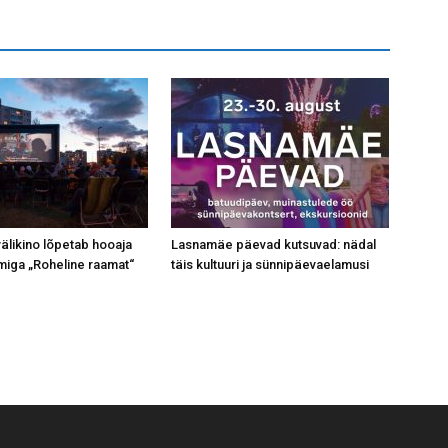
likino lõpetab hooaja
Lasnamäe päevad kutsuvad: nädal
miga „Roheline raamat“
täis kultuuri ja sünnipäevaelamusi