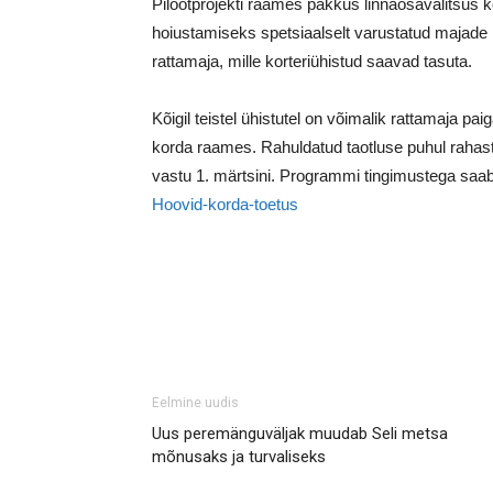
Pilootprojekti raames pakkus linnaosavalitsus kor
hoiustamiseks spetsiaalselt varustatud majad
rattamaja, mille korteriühistud saavad tasuta.
Kõigil teistel ühistutel on võimalik rattamaja 
korda raames. Rahuldatud taotluse puhul rahas
vastu 1. märtsini. Programmi tingimustega saab
Hoovid-korda-toetus
Eelmine uudis
Uus peremänguväljak muudab Seli metsa
mõnusaks ja turvaliseks