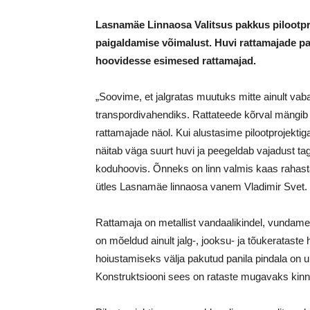
Lasnamäe Linnaosa Valitsus pakkus pilootpro
paigaldamise võimalust. Huvi rattamajade pai
hoovidesse esimesed rattamajad.
„Soovime, et jalgratas muutuks mitte ainult va
transpordivahendiks. Rattateede kõrval mängib s
rattamajade näol. Kui alustasime pilootprojektiga
näitab väga suurt huvi ja peegeldab vajadust 
koduhoovis. Õnneks on linn valmis kaas rahas
ütles Lasnamäe linnaosa vanem Vladimir Svet.
Rattamaja on metallist vandaalikindel, vundame
on mõeldud ainult jalg-, jooksu- ja tõukerataste
hoiustamiseks välja pakutud panila pindala on u
Konstruktsiooni sees on rataste mugavaks kin