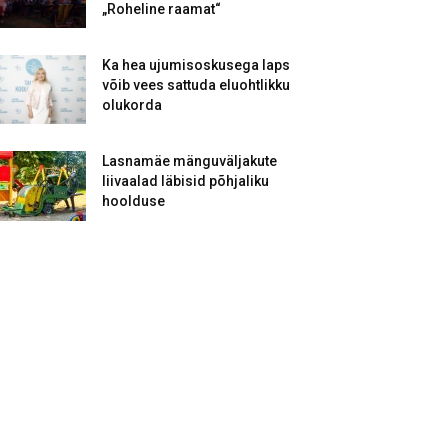
„Roheline raamat“
Ka hea ujumisoskusega laps
võib vees sattuda eluohtlikku
olukorda
Lasnamäe mänguväljakute
liivaalad läbisid põhjaliku
hoolduse