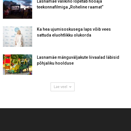
Lasnamäe välikino lõpetab hooaja
teekonnafilmiga „Roheline raamat“
Ka hea ujumisoskusega laps võib vees
sattuda eluohtlikku olukorda
Lasnamäe mänguväljakute liivaalad läbisid
põhjaliku hoolduse
Lae veel