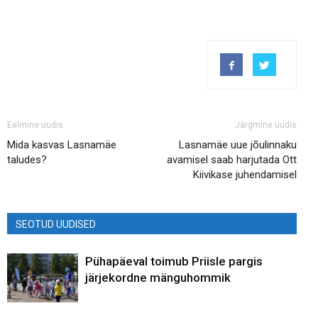
Eelmine uudis
Järgmine uudis
Mida kasvas Lasnamäe
Lasnamäe uue jõulinnaku
taludes?
avamisel saab harjutada Ott
Kiivikase juhendamisel
SEOTUD UUDISED
Pühapäeval toimub Priisle pargis
järjekordne mänguhommik