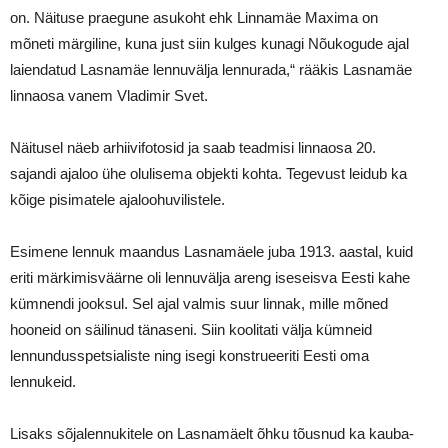
on. Näituse praegune asukoht ehk Linnamäe Maxima on
mõneti märgiline, kuna just siin kulges kunagi Nõukogude ajal
laiendatud Lasnamäe lennuvälja lennurada,“ rääkis Lasnamäe
linnaosa vanem Vladimir Svet.
Näitusel näeb arhiivifotosid ja saab teadmisi linnaosa 20.
sajandi ajaloo ühe olulisema objekti kohta. Tegevust leidub ka
kõige pisimatele ajaloohuvilistele.
Esimene lennuk maandus Lasnamäele juba 1913. aastal, kuid
eriti märkimisväärne oli lennuvälja areng iseseisva Eesti kahe
kümnendi jooksul. Sel ajal valmis suur linnak, mille mõned
hooneid on säilinud tänaseni. Siin koolitati välja kümneid
lennundusspetsialiste ning isegi konstrueeriti Eesti oma
lennukeid.
Lisaks sõjalennukitele on Lasnamäelt õhku tõusnud ka kauba-