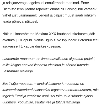
ja reisijateveoga tegelenud lennufirmade masinad. Enne
Ülemiste lennujaama rajamist lennati nii Helsingi kui Varssavi
vahet just Lasnamäelt. Sellest ja paljust muust saab rohkem
teada põneval näitusel.
Näitus Linnamäe tee Maxima XXX kaubanduskekuses jääb
avatuks juuli lõpuni. Näitus liigub suve lõpupoole Peterburi teel
asuvasse T1 kaubanduskeskusesse.
Lasnamäe muuseum on linnaosavalitsuse algatatud projekt,
mille käigus saavad linnaosa elanikud ja sõbrad tutvuda
Lasnamäe ajalooga.
Eesti sõjamuuseum – kindral Laidoneri muuseum on
kaitseministeeriumi haldusalas tegutsev teemamuuseum, mis
tegeleb Eesti ja eestlaste osalusel toimunud sõdade ajaloo
uurimise, kogumise, säilitamise ja tutvustamisega.