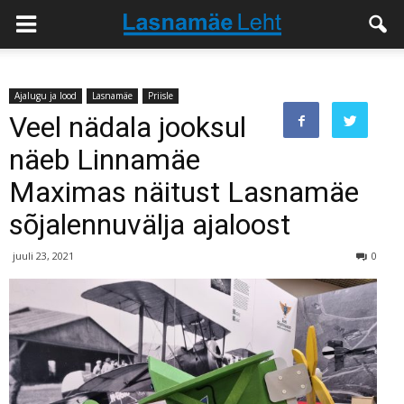
Ajalugu ja lood
Lasnamäe
Priisle
Veel nädala jooksul
näeb Linnamäe
Maximas näitust Lasnamäe
sõjalennuvälja ajaloost
juuli 23, 2021
0