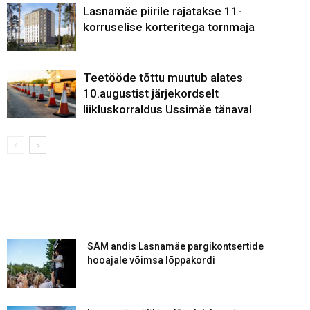
Lasnamäe piirile rajatakse 11-
korruselise korteritega tornmaja
Teetööde tõttu muutub alates
10.augustist järjekordselt
liikluskorraldus Ussimäe tänaval
SÄM andis Lasnamäe pargikontsertide
hooajale võimsa lõppakordi