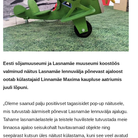
Eesti sõjamuuseumi ja Lasnamäe muuseumi koostöös
valminud näitus Lasnamäe lennuvälja põnevast ajaloost
ootab külastajaid Linnamäe Maxima kaupluse aatriumis
juuli lõpuni.
„Oleme saanud palju positiivset tagasisidet pop-up näitusele,
mis tutvustab äärmiselt põnevat Lasnamäe lennuvälja ajalugu.
Tahame lasnamäelastele ja teistele huvilistele tutvustada meie
linnaosa ajaloo seisukohalt huvitavamaid objekte ning
seepärast kutsun üles näitust külastama, kuni see veel avatud