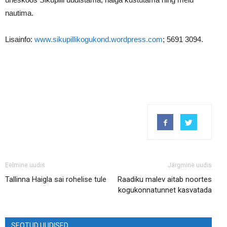
nautima.
Lisainfo:
www.sikupillikogukond.wordpress.com
; 5691 3094.
Eelmine uudis
Järgmine uudis
Tallinna Haigla sai rohelise tule
Raadiku malev aitab noortes
kogukonnatunnet kasvatada
SEOTUD UUDISED