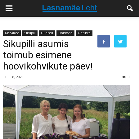
Lasnamäe
Sikupili
Uudised
Ühiskond
Üritused
Sikupilli asumis
toimub esimene
hoovikohvikute päev!
juuli 8, 2021
0