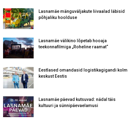
Lasnamäe mänguväljakute liivaalad läbisid
põhjaliku hoolduse
Lasnamäe välikino lõpetab hooaja
teekonnafilmiga „Roheline raamat“
Eestlased omandasid logistikagigandi kolm
keskust Eestis
Lasnamäe päevad kutsuvad: nädal täis
kultuuri ja sünnipäevaelamusi