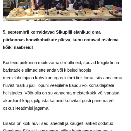
5. septembril korraldavad Sikupilli elanikud oma
piirkonnas hoovikohvikute päeva, kuhu ootavad osalema
kõiki naabreid!
Kui teed piirkonna maitsvamaid muffineid, soovid kõigile linna
baristadele silmad ette anda või kibeled hoopis
meelelahutajana kohvikunurgas kitarri tinistama, siis anna oma
huvist märku juuli lõpuni veebilehe kaudu või korraldajatele
helistades. Võib-olla on su vanaema meisterkokk või vanaisa
akordionil käpp, julgusta ka neid kohvikut püsti panema või
oskusi-teadmisi jagama.
Lisaks on kõik huvilised lähedalt ja kaugelt lahkelt oodatud
üheskoos Sikupilli uudistama, nälga kustutama ning melu