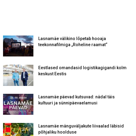
Lasnamäe välikino lõpetab hooaja
teekonnafilmiga „Roheline raamat“
Eestlased omandasid logistikagigandi kolm
keskust Eestis
Lasnamäe päevad kutsuvad: nädal täis
kultuuri ja sünnipäevaelamusi
Lasnamäe mänguväljakute liivaalad läbisid
põhjaliku hoolduse