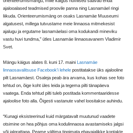
orienteerumismängu, mille käigus huvilised saavad enda
ajalooalased teadmised proovile panna ning Lasnamäel ringi
liikuda. Orienteerumismäng on osaks Lasnamäe Muuseumi
algatusest, millega tutvustame meie linnaosa mitmekesist
ajalugu ja ergutame lasnamäelasi oma kodukandi mineviku
vastu huvi tundma,” ütles Lasnamäe linnaosavanem Vladimir
Svet.
Mängu käigus alates 8. kuni 17. maini
Lasnamäe
linnaosavalitsuse Facebook’i lehele
postitatakse üks ajalooline
pilt Lasnamäest. Osaleja peab ära arvama, kus kohas see foto
tehtud on, õige koht üles leida ja tegema pilti tänapäeva
vaatega. Enda tehtud pilti tuleb postitada kommentaaridesse
ajaloolise foto alla. Õigesti vastanute vahel loositakse auhindu.
“Kunagi eksisteerinud kuid märgatavalt muutunud vaadete
otsimine on hea põhjus oma kodulinnaosa avastamiseks jalgsi
või jalgrattaga. Peame vältima tingimata ebavajalikke kontakte