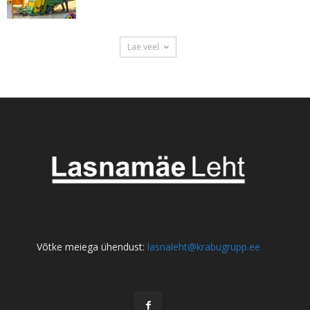
Lae veel
Võtke meiega ühendust:
lasnaleht@krabugrupp.ee