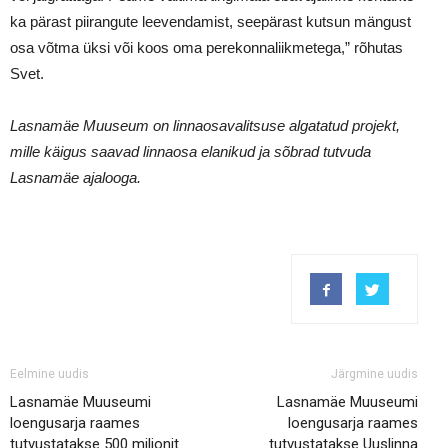
ka pärast piirangute leevendamist, seepärast kutsun mängust
osa võtma üksi või koos oma perekonnaliikmetega,” rõhutas
Svet.
Lasnamäe Muuseum on linnaosavalitsuse algatatud projekt,
mille käigus saavad linnaosa elanikud ja sõbrad tutvuda
Lasnamäe ajalooga
.
Eelmine uudis
Järgmine uudis
Lasnamäe Muuseumi
Lasnamäe Muuseumi
loengusarja raames
loengusarja raames
tutvustatakse 500 miljonit
tutvustatakse Uuslinna