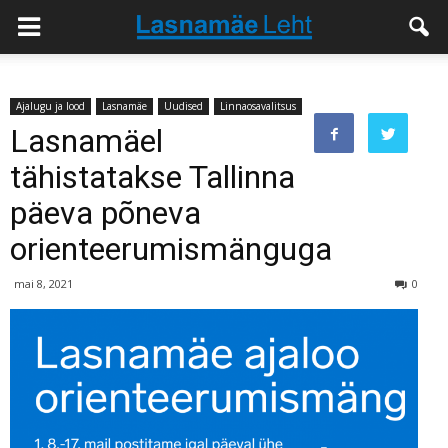
Ajalugu ja lood
Lasnamäe
Uudised
Linnaosavalitsus
Lasnamäel
tähistatakse Tallinna
päeva põneva
orienteerumismänguga
mai 8, 2021
0