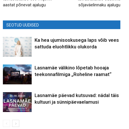
aastat põnevat ajalugu
sõjaväelinnaku ajalugu
SEOTUD UUDISED
Ka hea ujumisoskusega laps võib vees
sattuda eluohtlikku olukorda
Lasnamäe välikino lõpetab hooaja
teekonnafilmiga „Roheline raamat“
Lasnamäe päevad kutsuvad: nädal täis
kultuuri ja sünnipäevaelamusi