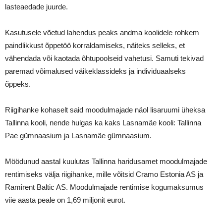
lasteaedade juurde.
Kasutusele võetud lahendus peaks andma koolidele rohkem
paindlikkust õppetöö korraldamiseks, näiteks selleks, et
vähendada või kaotada õhtupoolseid vahetusi. Samuti tekivad
paremad võimalused väikeklassideks ja individuaalseks
õppeks.
Riigihanke kohaselt said moodulmajade näol lisaruumi üheksa
Tallinna kooli, nende hulgas ka kaks Lasnamäe kooli: Tallinna
Pae gümnaasium ja Lasnamäe gümnaasium.
Möödunud aastal kuulutas Tallinna haridusamet moodulmajade
rentimiseks välja riigihanke, mille võitsid Cramo Estonia AS ja
Ramirent Baltic AS. Moodulmajade rentimise kogumaksumus
viie aasta peale on 1,69 miljonit eurot.