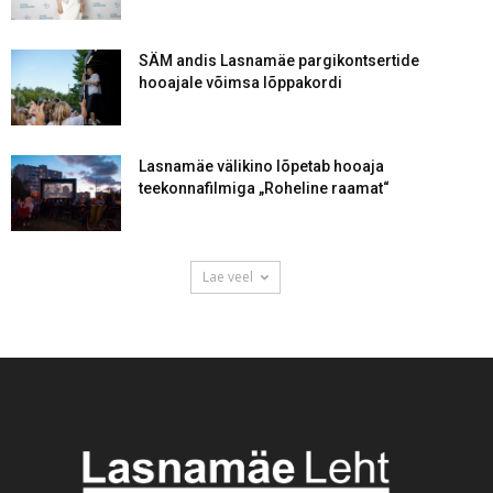
SÄM andis Lasnamäe pargikontsertide
hooajale võimsa lõppakordi
Lasnamäe välikino lõpetab hooaja
teekonnafilmiga „Roheline raamat“
Lae veel