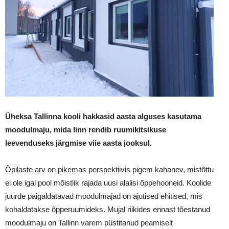
Üheksa Tallinna kooli hakkasid aasta alguses kasutama
moodulmaju, mida linn rendib ruumikitsikuse
leevenduseks järgmise viie aasta jooksul.
Õpilaste arv on pikemas perspektiivis pigem kahanev, mistõttu
ei ole igal pool mõistlik rajada uusi alalisi õppehooneid. Koolide
juurde paigaldatavad moodulmajad on ajutised ehitised, mis
kohaldatakse õpperuumideks. Mujal riikides ennast tõestanud
moodulmaju on Tallinn varem püstitanud peamiselt