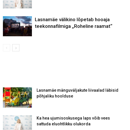
Lasnamäe välikino lõpetab hooaja
teekonnafilmiga „Roheline raamat“
Lasnamäe mänguväljakute liivaalad läbisid
põhjaliku hoolduse
Ka hea ujumisoskusega laps võib vees
sattuda eluohtlikku olukorda