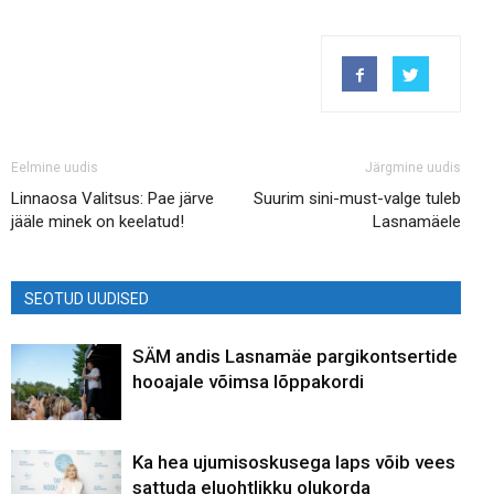
Eelmine uudis
Järgmine uudis
Linnaosa Valitsus: Pae järve
Suurim sini-must-valge tuleb
jääle minek on keelatud!
Lasnamäele
SEOTUD UUDISED
SÄM andis Lasnamäe pargikontsertide
hooajale võimsa lõppakordi
Ka hea ujumisoskusega laps võib vees
sattuda eluohtlikku olukorda