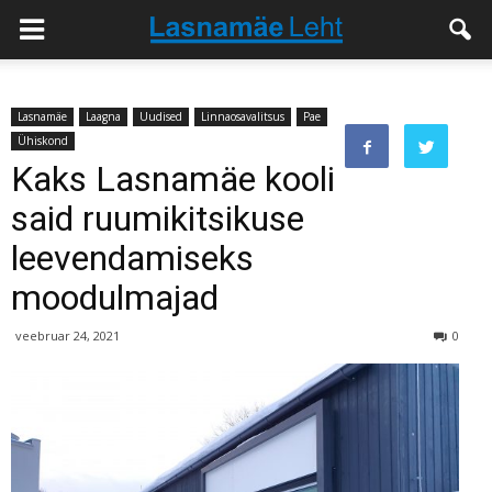
Lasnamäe
Laagna
Uudised
Linnaosavalitsus
Pae
Ühiskond
Kaks Lasnamäe kooli
said ruumikitsikuse
leevendamiseks
moodulmajad
veebruar 24, 2021
0