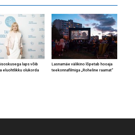
isoskusega laps võib
Lasnamäe välikino lõpetab hooaja
a eluohtlikku olukorda
teekonnafilmiga „Roheline raamat“