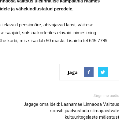
innaosa valitsus ülelinnalise kampaania raames
idele ja vähekindlustatud peredele.
 elavaid pensionäre, abivajavad lapsi, väikese
e saajaid, sotsiaalkorterites elavaid inimesi ning
he karbi, mis sisaldab 50 maski. Lisainfo tel 645 7799.
Jaga
Järgmine uudis
Jagage oma ideid: Lasnamäe Linnaosa Valitsus
soovib jäädvustada silmapaistvate
kultuuritegelaste mälestust