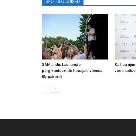
SEOTUD UUDISED
SÄM andis Lasnamäe
Ka hea ujum
pargikontsertide hooajale võimsa
vees sattud
lõppakordi