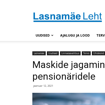
Lasnaleht
UUDISED
AJALUGU JA LOOD
TERV
Lasnamäe
Uudised
Linnaosavalitsus
Tervis
Ühiskond
Maskide jagamine
pensionäridele
jaanuar 12, 2021