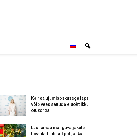
Ka hea ujumisoskusega laps
võib vees sattuda eluohtlikku
olukorda
Lasnamäe mänguväljakute
liivaalad läbisid põhjaliku