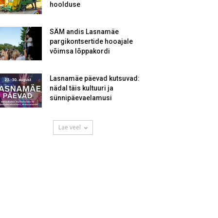
hoolduse
SÄM andis Lasnamäe
pargikontsertide hooajale
võimsa lõppakordi
Lasnamäe päevad kutsuvad:
nädal täis kultuuri ja
sünnipäevaelamusi
Lae veel