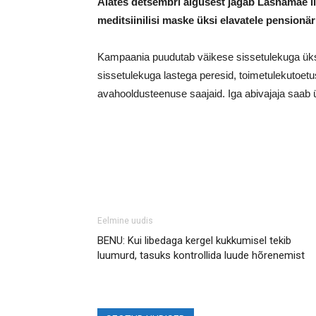
Alates detsembri algusest jagab Lasnamäe l
meditsiinilisi maske üksi elavatele pensionär
Kampaania puudutab väikese sissetulekuga üksi
sissetulekuga lastega peresid, toimetulekutoetus
avahooldusteenuse saajaid. Iga abivajaja saab ü
Eelmine uudis
BENU: Kui libedaga kergel kukkumisel tekib
luumurd, tasuks kontrollida luude hõrenemist