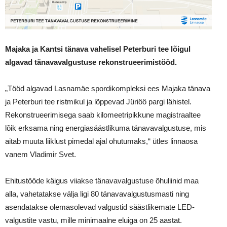
Majaka ja Kantsi tänava vahelisel Peterburi tee lõigul
algavad tänavavalgustuse
rekonstrueerimistööd.
„Tööd algavad Lasnamäe spordikompleksi ees Majaka tänava
ja Peterburi tee ristmikul ja lõppevad Jüriöö pargi lähistel.
Rekonstrueerimisega saab kilomeetripikkune magistraaltee
lõik erksama ning energiasäästlikuma tänavavalgustuse, mis
aitab muuta liiklust pimedal ajal ohutumaks,“ ütles linnaosa
vanem Vladimir Svet.
Ehitustööde käigus viiakse tänavavalgustuse õhuliinid maa
alla, vahetatakse välja ligi 80 tänavavalgustusmasti ning
asendatakse olemasolevad valgustid säästlikemate LED-
valgustite vastu, mille minimaalne eluiga on 25 aastat.