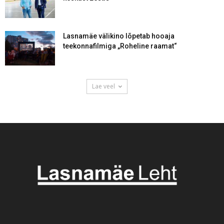
Lasnamäe välikino lõpetab hooaja
teekonnafilmiga „Roheline raamat“
Lae veel