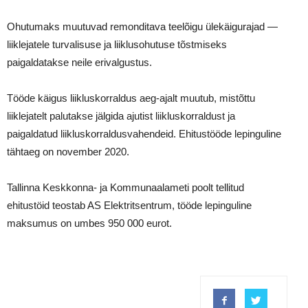
Ohutumaks muutuvad remonditava teelõigu ülekäigurajad —
liiklejatele turvalisuse ja liiklusohutuse tõstmiseks
paigaldatakse neile erivalgustus.
Tööde käigus liikluskorraldus aeg-ajalt muutub, mistõttu
liiklejatelt palutakse jälgida ajutist liikluskorraldust ja
paigaldatud liikluskorraldusvahendeid. Ehitustööde lepinguline
tähtaeg on november 2020.
Tallinna Keskkonna- ja Kommunaalameti poolt tellitud
ehitustöid teostab AS Elektritsentrum, tööde lepinguline
maksumus on umbes 950 000 eurot.