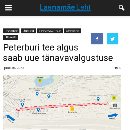
Lasnamäe
Uudised
Linnaosavalitsus
Ühiskond
Ülemiste
Peterburi tee algus
saab uue tänavavalgustuse
juuli 10, 2020
0