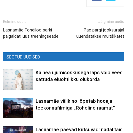
Eelmine uudis
Järgmine uudis
Lasnamäe Tondiloo parki
Pae pargi jooksurajal
paigaldati uus treeningseade
uuendatakse multšikatet
SEOTUD UUDISED
Ka hea ujumisoskusega laps võib vees
sattuda eluohtlikku olukorda
Lasnamäe välikino lõpetab hooaja
teekonnafilmiga „Roheline raamat“
Lasnamäe päevad kutsuvad: nädal täis