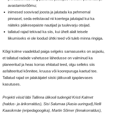
avastamisrõõmu;
inimesed soovivad joosta ja jalutada ka pehmemal
pinnasel, seda eelistavad nii koertega jalutajad kui ka
näiteks päikesepaiste nautijad ja tuulevarju otsijad.
tallatud rajad tekivad ka siis, kui ühelt alalt teisele
liikumiseks ei ole loodud ühtki teed või tuleb minna ringiga.
Kõigi kolme vaadeldud paiga selgeks sarnasuseks on asjaolu,
et tallatud radade vahetusse lähedusse on valminud ka
planeeritud ja heas korras ehitatud teed, olgu selleks siis
asfalteeritud kõnnitee, kruusa või koorepuruga kaetud tee.
Tallatud rajad on jalakäijatel siiski jätkuvalt igapäevases
kasutuses.
Projekti viisid läbi Tallinna ülikooli tudengid Kristi Kalmet
(haldus- ja ärikorraldus), Sisi Salumaa (Aasia uuringud),Nelli
Kaasikmäe (eripedagoogika),
Martin Sõmer (
linnakorraldus),