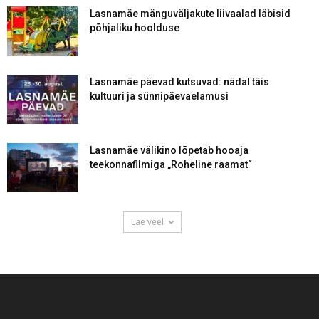
Lasnamäe mänguväljakute liivaalad läbisid
põhjaliku hoolduse
Lasnamäe päevad kutsuvad: nädal täis
kultuuri ja sünnipäevaelamusi
Lasnamäe välikino lõpetab hooaja
teekonnafilmiga „Roheline raamat“
Lae veel