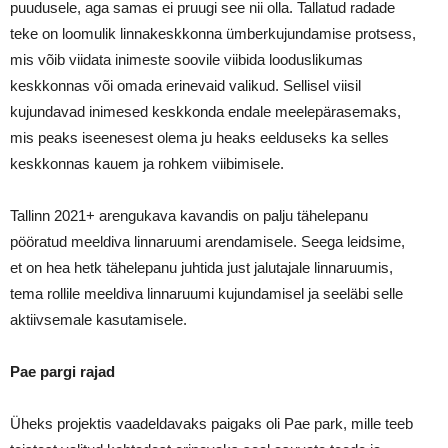
puudusele, aga samas ei pruugi see nii olla. Tallatud radade
teke on loomulik linnakeskkonna ümberkujundamise protsess,
mis võib viidata inimeste soovile viibida looduslikumas
keskkonnas või omada erinevaid valikud. Sellisel viisil
kujundavad inimesed keskkonda endale meelepärasemaks,
mis peaks iseenesest olema ju heaks eelduseks ka selles
keskkonnas kauem ja rohkem viibimisele.
Tallinn 2021+ arengukava kavandis on palju tähelepanu
pööratud meeldiva linnaruumi arendamisele. Seega leidsime,
et on hea hetk tähelepanu juhtida just jalutajale linnaruumis,
tema rollile meeldiva linnaruumi kujundamisel ja seeläbi selle
aktiivsemale kasutamisele.
Pae pargi rajad
Üheks projektis vaadeldavaks paigaks oli Pae park, mille teeb