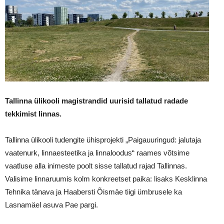
Tallinna ülikooli magistrandid uurisid tallatud radade
tekkimist linnas.
Tallinna ülikooli tudengite ühisprojekti „Paigauuringud: jalutaja
vaatenurk, linnaesteetika ja linnaloodus“ raames võtsime
vaatluse alla inimeste poolt sisse tallatud rajad Tallinnas.
Valisime linnaruumis kolm konkreetset paika: lisaks Kesklinna
Tehnika tänava ja Haabersti Õismäe tiigi ümbrusele ka
Lasnamäel asuva Pae pargi.