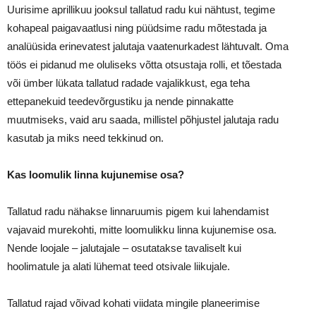
Uurisime aprillikuu jooksul tallatud radu kui nähtust, tegime
kohapeal paigavaatlusi ning püüdsime radu mõtestada ja
analüüsida erinevatest jalutaja vaatenurkadest lähtuvalt. Oma
töös ei pidanud me oluliseks võtta otsustaja rolli, et tõestada
või ümber lükata tallatud radade vajalikkust, ega teha
ettepanekuid teedevõrgustiku ja nende pinnakatte
muutmiseks, vaid aru saada, millistel põhjustel jalutaja radu
kasutab ja miks need tekkinud on.
Kas loomulik linna kujunemise osa?
Tallatud radu nähakse linnaruumis pigem kui lahendamist
vajavaid murekohti, mitte loomulikku linna kujunemise osa.
Nende loojale – jalutajale – osutatakse tavaliselt kui
hoolimatule ja alati lühemat teed otsivale liikujale.
Tallatud rajad võivad kohati viidata mingile planeerimise