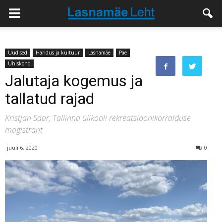
Uudised
Haridus ja kultuur
Lasnamäe
Pae
Ühiskond
Jalutaja kogemus ja
tallatud rajad
Kristjan Saar, Tallinna ülikooli rekreatsioonikorralduse
magistrant
juuli 6, 2020
0