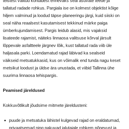
teistest valitud kohtadest erinevaks seal asuvate teede ja
tallatud radade rohkus. Pargiala ise on kolmest objektist kõige
hiljem valminud ja loodud täpse planeeringu järgi, kuid siiski on
seal näha reaalsest kasutamisest tekkinud märke paiga
ümberkujundamisest. Pargis leidub alasid, mis vajaksid
lisateede rajamist, näiteks linnaosa valitsuse kõrval järsult
lõppevale asfaltteele järgnev lõik, kust tallatud rada viib üle
haljasala parki. Loendamatud rajad läbivad ka sealseid
väikseid metsatukkasid, kus on võimalik end tunda nagu keset
metsikut loodust ja üldse ära unustada, et viibid Tallinna ühe
suurima linnaosa tehispargis.
Peamised järeldused
Kokkuvõtlikult jõudsime mitmete järeldusteni:
puude ja metsatuka lähistel kulgevad rajad on eraldatumad,
privaatsemad ning pakuvad jalutajale rohkem põnevust ja