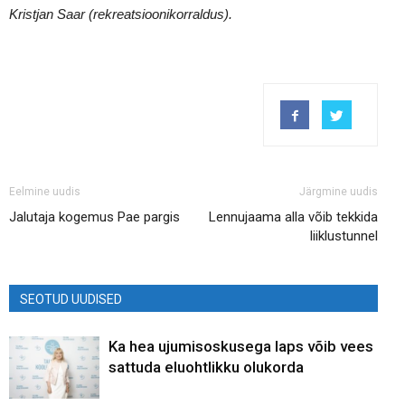
Kristjan Saar (rekreatsioonikorraldus).
Eelmine uudis
Järgmine uudis
Jalutaja kogemus Pae pargis
Lennujaama alla võib tekkida
liiklustunnel
SEOTUD UUDISED
Ka hea ujumisoskusega laps võib vees
sattuda eluohtlikku olukorda