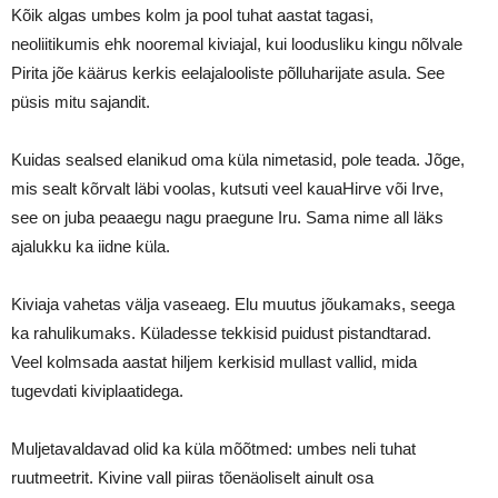
Kõik algas umbes kolm ja pool tuhat aastat tagasi,
neoliitikumis ehk nooremal kiviajal, kui loodusliku kingu nõlvale
Pirita jõe käärus kerkis eelajalooliste põlluharijate asula. See
püsis mitu sajandit.
Kuidas sealsed elanikud oma küla nimetasid, pole teada. Jõge,
mis sealt kõrvalt läbi voolas, kutsuti veel kauaHirve või Irve,
see on juba peaaegu nagu praegune Iru. Sama nime all läks
ajalukku ka iidne küla.
Kiviaja vahetas välja vaseaeg. Elu muutus jõukamaks, seega
ka rahulikumaks. Küladesse tekkisid puidust pistandtarad.
Veel kolmsada aastat hiljem kerkisid mullast vallid, mida
tugevdati kiviplaatidega.
Muljetavaldavad olid ka küla mõõtmed: umbes neli tuhat
ruutmeetrit. Kivine vall piiras tõenäoliselt ainult osa