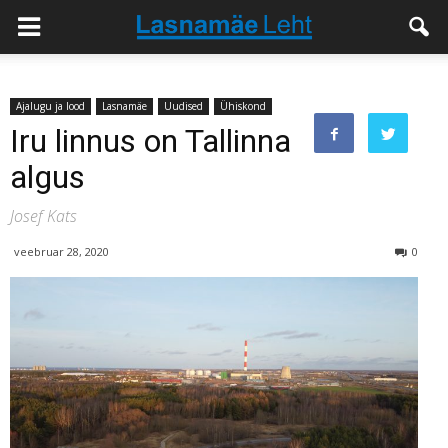
Ajalugu ja lood
Lasnamäe
Uudised
Ühiskond
Iru linnus on Tallinna
algus
Josef Kats
veebruar 28, 2020
0