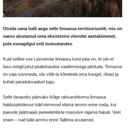
Otsida vana halli aega selle linnaosa territooriumilt, mis on
vaevu alustanud oma eksistentsi viiendat aastakümmet,
pole esmapilgul eriti lootustandev.
Kuid selline see Lasnamäe linnaosa kord juba on, et siin ei
tasu mingil juhul pealiskaudse vaatlemisega piirduda. Temasse
on vaja süveneda, siis võib ta kõneleda oma kauget, rikast ja
kohati paradoksaalset lugu.
Selle tänaseks päevaks kõige rahvarohkema linnaosa
halduspiiridesse tulid inimesed elama ammu enne seda, kui
paesele jäätmaale paneelehitiste massiive rajama hakati. Veel
enam – nad tulid ammu enne Tallinna asutamist.