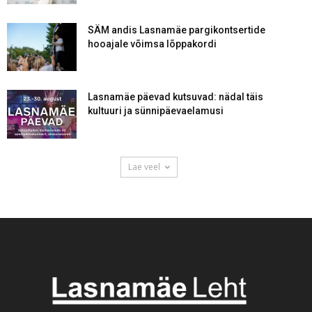
SÄM andis Lasnamäe pargikontsertide
hooajale võimsa lõppakordi
Lasnamäe päevad kutsuvad: nädal täis
kultuuri ja sünnipäevaelamusi
Lae veel