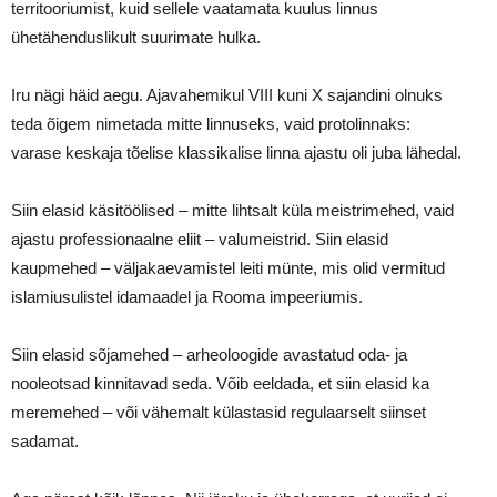
territooriumist, kuid sellele vaatamata kuulus linnus
ühetähenduslikult suurimate hulka.
Iru nägi häid aegu. Ajavahemikul VIII kuni Х sajandini olnuks
teda õigem nimetada mitte linnuseks, vaid protolinnaks:
varase keskaja tõelise klassikalise linna ajastu oli juba lähedal.
Siin elasid käsitöölised – mitte lihtsalt küla meistrimehed, vaid
ajastu professionaalne eliit – valumeistrid. Siin elasid
kaupmehed – väljakaevamistel leiti münte, mis olid vermitud
islamiusulistel idamaadel ja Rooma impeeriumis.
Siin elasid sõjamehed – arheoloogide avastatud oda- ja
nooleotsad kinnitavad seda. Võib eeldada, et siin elasid ka
meremehed – või vähemalt külastasid regulaarselt siinset
sadamat.