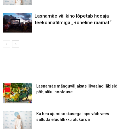
Lasnamäe välikino lõpetab hooaja
teekonnafilmiga „Roheline raamat“
Lasnamäe mänguväljakute liivaalad läbisid
põhjaliku hoolduse
Ka hea ujumisoskusega laps võib vees
sattuda eluohtlikku olukorda