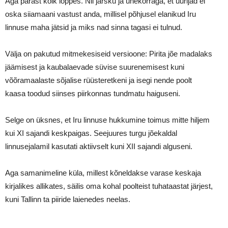
Aga pärast kõik lõppes. Nii järsku ja ühekorraga, et uurijad ei
oska siiamaani vastust anda, millisel põhjusel elanikud Iru
linnuse maha jätsid ja miks nad sinna tagasi ei tulnud.
Välja on pakutud mitmekesiseid versioone: Pirita jõe madalaks
jäämisest ja kaubalaevade süvise suurenemisest kuni
võõramaalaste sõjalise rüüsteretkeni ja isegi nende poolt
kaasa toodud siinses piirkonnas tundmatu haiguseni.
Selge on üksnes, et Iru linnuse hukkumine toimus mitte hiljem
kui XI sajandi keskpaigas. Seejuures turgu jõekaldal
linnusejalamil kasutati aktiivselt kuni XII sajandi alguseni.
Aga samanimeline küla, millest kõneldakse varase keskaja
kirjalikes allikates, säilis oma kohal poolteist tuhataastat järjest,
kuni Tallinn ta piiride laienedes neelas.