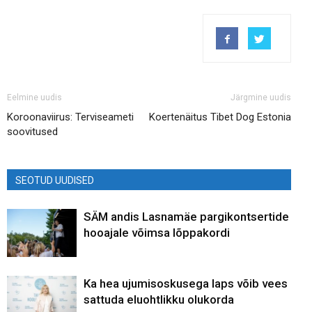
Eelmine uudis
Järgmine uudis
Koroonaviirus: Terviseameti
Koertenäitus Tibet Dog Estonia
soovitused
SEOTUD UUDISED
SÄM andis Lasnamäe pargikontsertide
hooajale võimsa lõppakordi
Ka hea ujumisoskusega laps võib vees
sattuda eluohtlikku olukorda