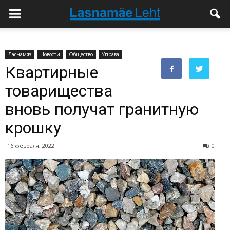
Ласнамяэ
Новости
Общество
Управа
Квартирные
товарищества
вновь получат гранитную
крошку
16 февраля, 2022
0