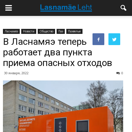
Ласнамяэ
Новости
Общество
Паэ
Паэвялья
В Ласнамяэ теперь
работает два пункта
приема опасных отходов
30 января, 2022
0