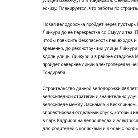
улицей Вана-Куули и Тондираба. Сейчас иде
эскизу. Планируется, что работы по строит
Новая велодорожка пройдет через пустырь 
Лийкури до ее перекрестка со Смуули теэ.
чтобы повысить безопасность пешеходов и 
временно, до реконструкции улицы Лийкури 
вдоль улицы Лийкури и в районе стадиона М
пройдет севернее линии электропередач чер
Тондираба.
Строительство данной велодорожки являет
велосипедной стратегии и значительно улу
велосипеде между Ласнамяэ и Кесклинном. 
спроектирован отдельный спуск, который не
в парк Кадриорг на велосипедах и электрос
для родителей с колясками и людей с особ