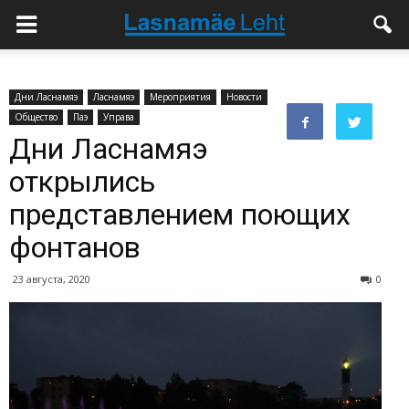
Дни Ласнамяэ
Ласнамяэ
Мероприятия
Новости
Общество
Паэ
Управа
Дни Ласнамяэ
открылись
представлением поющих
фонтанов
23 августа, 2020
0