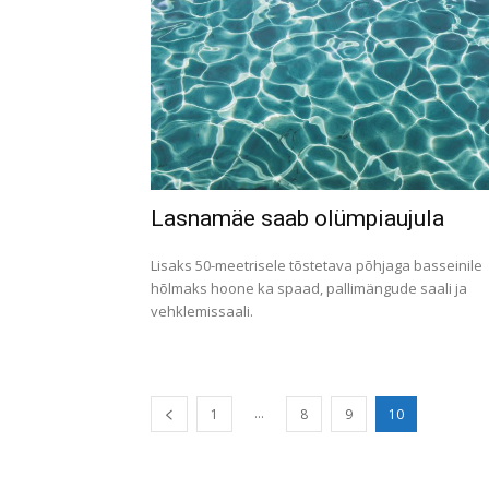
Lasnamäe saab olümpiaujula
Lisaks 50-meetrisele tõstetava põhjaga basseinile
hõlmaks hoone ka spaad, pallimängude saali ja
vehklemissaali.
...
1
8
9
10