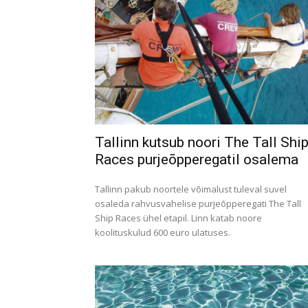
Tallinn kutsub noori The Tall Shi
Races purjeõpperegatil osalema
Tallinn pakub noortele võimalust tuleval suvel
osaleda rahvusvahelise purjeõpperegati The Tall
Ship Races ühel etapil. Linn katab noore
koolituskulud 600 euro ulatuses.