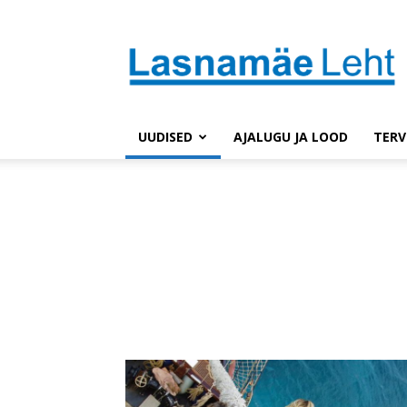
Lasnaleht
UUDISED
AJALUGU JA LOOD
TERV