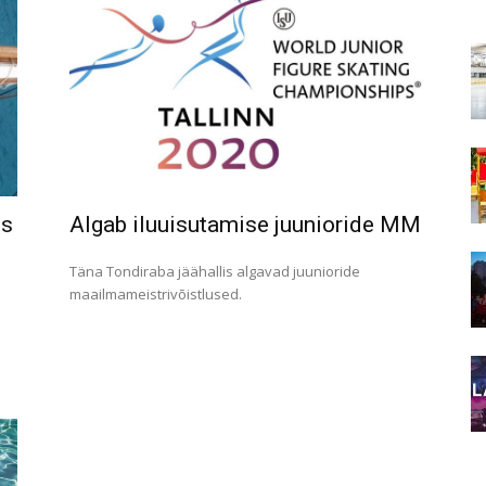
ps
Algab iluuisutamise juunioride MM
Täna Tondiraba jäähallis algavad juunioride
maailmameistrivõistlused.