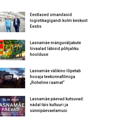
Eestlased omandasid
logistikagigandi kolm keskust
Eestis
Lasnamäe mänguväljakute
liivaalad läbisid põhjaliku
hoolduse
Lasnamäe välikino lõpetab
hooaja teekonnafilmiga
„Roheline raamat“
Lasnamäe päevad kutsuvad:
nädal täis kultuuri ja
sünnipäevaelamusi