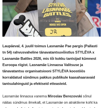
Laupäeval, 4. juulil toimus Lasnamäe Pae pargis (Pallasti
tn 54) rahvusvaheline tänavatantsuvõistlus STYLËVA x
Lasnamäe Battles 2026, mis tõi kokku tantsijad kümnest
Euroopa riigist. Lasnamäe Linnaosa Valitsuse ja
tänavatantsu organisatsiooni STYLËVA koostöös
korraldatud sündmus pakkus publikule kaasahaaravaid
tantsulahinguid ja efektseid etteasteid.
Lasnamäe linnaosa vanema
Miroslav Berezovski
sõnul
näitas sündmus ilmekalt, et Lasnamäe on atraktiivne koht ka