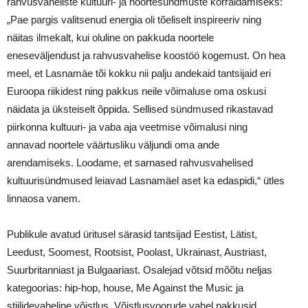
rahvusvaheliste kultuuri- ja noortesündmuste korraldamiseks:
„Pae pargis valitsenud energia oli tõeliselt inspireeriv ning
näitas ilmekalt, kui oluline on pakkuda noortele
eneseväljendust ja rahvusvahelise koostöö kogemust. On hea
meel, et Lasnamäe tõi kokku nii palju andekaid tantsijaid eri
Euroopa riikidest ning pakkus neile võimaluse oma oskusi
näidata ja üksteiselt õppida. Sellised sündmused rikastavad
piirkonna kultuuri- ja vaba aja veetmise võimalusi ning
annavad noortele väärtusliku väljundi oma ande
arendamiseks. Loodame, et sarnased rahvusvahelised
kultuurisündmused leiavad Lasnamäel aset ka edaspidi,“ ütles
linnaosa vanem.
Publikule avatud üritusel särasid tantsijad Eestist, Lätist,
Leedust, Soomest, Rootsist, Poolast, Ukrainast, Austriast,
Suurbritanniast ja Bulgaariast. Osalejad võtsid mõõtu neljas
kategoorias: hip-hop, house, Me Against the Music ja
stiilidevaheline võistlus. Võistlusvoorude vahel pakkusid