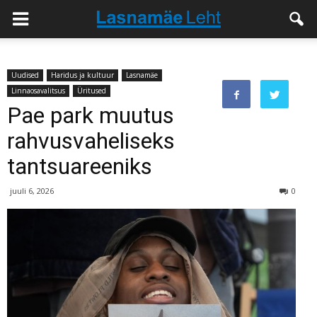
Uudised
Haridus ja kultuur
Lasnamäe
Linnaosavalitsus
Üritused
Pae park muutus
rahvusvaheliseks
tantsuareeniks
juuli 6, 2026
0