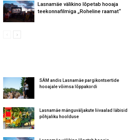
Lasnamäe välikino lõpetab hooaja
teekonnafilmiga „Roheline raamat“
SÄM andis Lasnamäe pargikontsertide
hooajale võimsa lõppakordi
Lasnamäe mänguväljakute liivaalad läbisid
põhjaliku hoolduse