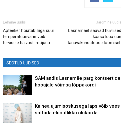
Eelmine uudis
Järgmine uudis
Apteeker hoiatab: liiga suur
Lasnamäel saavad huvilised
temperatuurivahe võib
kaasa lüüa uue
tervisele halvasti mõjuda
tänavakunstiteose loomisel
SEOTUD UUDISED
SÄM andis Lasnamäe pargikontsertide
hooajale võimsa lõppakordi
Ka hea ujumisoskusega laps võib vees
sattuda eluohtlikku olukorda