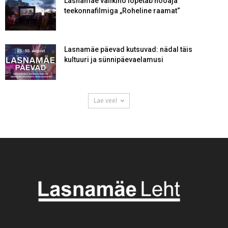
Lasnamäe välikino lõpetab hooaja
teekonnafilmiga „Roheline raamat“
Lasnamäe päevad kutsuvad: nädal täis
kultuuri ja sünnipäevaelamusi
Lae veel