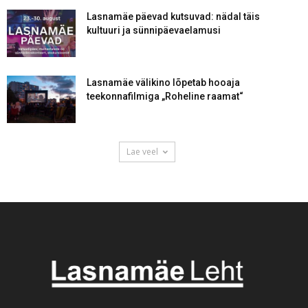
Lasnamäe päevad kutsuvad: nädal täis
kultuuri ja sünnipäevaelamusi
Lasnamäe välikino lõpetab hooaja
teekonnafilmiga „Roheline raamat“
Lae veel