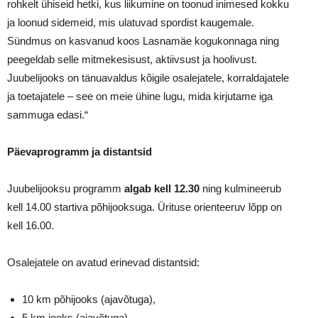
rohkelt ühiseid hetki, kus liikumine on toonud inimesed kokku
ja loonud sidemeid, mis ulatuvad spordist kaugemale.
Sündmus on kasvanud koos Lasnamäe kogukonnaga ning
peegeldab selle mitmekesisust, aktiivsust ja hoolivust.
Juubelijooks on tänuavaldus kõigile osalejatele, korraldajatele
ja toetajatele – see on meie ühine lugu, mida kirjutame iga
sammuga edasi.“
Päevaprogramm ja distantsid
Juubelijooksu programm
algab kell 12.30
ning kulmineerub
kell 14.00 startiva põhijooksuga. Ürituse orienteeruv lõpp on
kell 16.00.
Osalejatele on avatud erinevad distantsid:
10 km põhijooks (ajavõtuga),
5 km jooks (ajavõtuga),