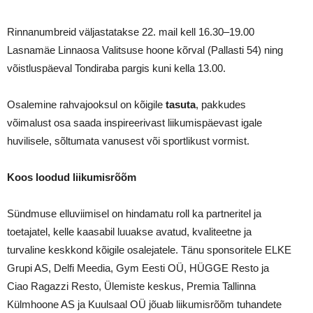
Rinnanumbreid väljastatakse 22. mail kell 16.30–19.00
Lasnamäe Linnaosa Valitsuse hoone kõrval (Pallasti 54) ning
võistluspäeval Tondiraba pargis kuni kella 13.00.
Osalemine rahvajooksul on kõigile
tasuta
, pakkudes
võimalust osa saada inspireerivast liikumispäevast igale
huvilisele, sõltumata vanusest või sportlikust vormist.
Koos loodud liikumisrõõm
Sündmuse elluviimisel on hindamatu roll ka partneritel ja
toetajatel, kelle kaasabil luuakse avatud, kvaliteetne ja
turvaline keskkond kõigile osalejatele. Tänu sponsoritele ELKE
Grupi AS, Delfi Meedia, Gym Eesti OÜ, HÜGGE Resto ja
Ciao Ragazzi Resto, Ülemiste keskus, Premia Tallinna
Külmhoone AS ja Kuulsaal OÜ jõuab liikumisrõõm tuhandete