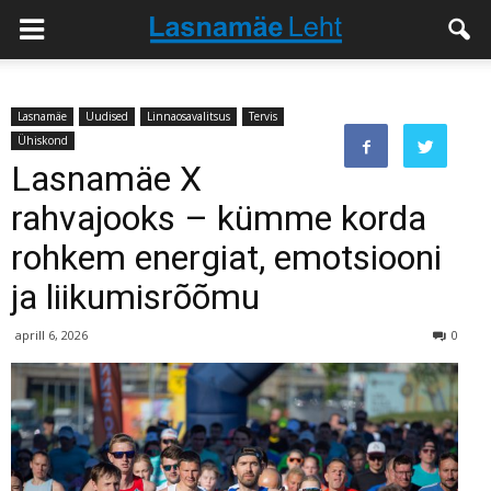
Lasnamäe
Uudised
Linnaosavalitsus
Tervis
Ühiskond
Lasnamäe X
rahvajooks – kümme korda
rohkem energiat, emotsiooni
ja liikumisrõõmu
aprill 6, 2026
0