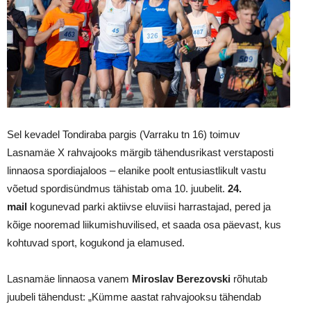
Sel kevadel Tondiraba pargis (Varraku tn 16) toimuv
Lasnamäe X rahvajooks märgib tähendusrikast verstaposti
linnaosa spordiajaloos – elanike poolt entusiastlikult vastu
võetud spordisündmus tähistab oma 10. juubelit.
24.
mail
kogunevad
parki aktiivse eluviisi harrastajad, pered ja
kõige nooremad liikumishuvilised, et saada osa päevast, kus
kohtuvad sport, kogukond ja elamused.
Lasnamäe linnaosa vanem
Miroslav Berezovski
rõhutab
juubeli tähendust: „Kümme aastat rahvajooksu tähendab