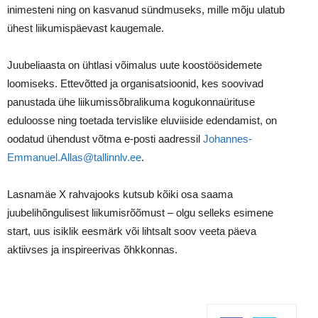
inimesteni ning on kasvanud sündmuseks, mille mõju ulatub
ühest liikumispäevast kaugemale.
Juubeliaasta on ühtlasi võimalus uute koostöösidemete
loomiseks. Ettevõtted ja organisatsioonid, kes soovivad
panustada ühe liikumissõbralikuma kogukonnaürituse
eduloosse ning toetada tervislike eluviiside edendamist, on
oodatud ühendust võtma e-posti aadressil
Johannes-
Emmanuel.Allas@tallinnlv.ee
.
Lasnamäe X rahvajooks kutsub kõiki osa saama
juubelihõngulisest liikumisrõõmust – olgu selleks esimene
start, uus isiklik eesmärk või lihtsalt soov veeta päeva
aktiivses ja inspireerivas õhkkonnas.