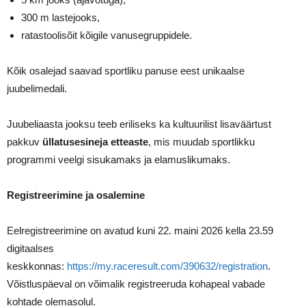
300 m lastejooks,
ratastoolisõit kõigile vanusegruppidele.
Kõik osalejad saavad sportliku panuse eest unikaalse
juubelimedali.
Juubeliaasta jooksu teeb eriliseks ka kultuurilist lisaväärtust
pakkuv
üllatusesineja etteaste
, mis muudab sportlikku
programmi veelgi sisukamaks ja elamuslikumaks.
Registreerimine ja osalemine
Eelregistreerimine
on avatud kuni 22. maini 2026 kella 23.59
digitaalses
keskkonnas:
https://my.raceresult.com/390632/registration
.
Võistluspäeval on võimalik registreeruda kohapeal vabade
kohtade olemasolul.