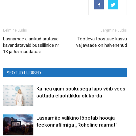
Eelmine uudis
Järgmine uudis
Lasnamäe elanikud arutasid
Töötleva tööstuse kasvu
kavandatavaid bussiliinide nr
väljavaade on halvenenud
13 ja 65 muudatusi
SEOTUD UUDISED
Ka hea ujumisoskusega laps võib vees
sattuda eluohtlikku olukorda
Lasnamäe välikino lõpetab hooaja
teekonnafilmiga „Roheline raamat“