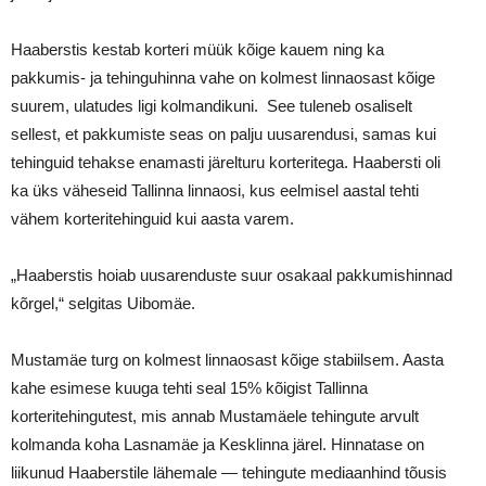
Haaberstis kestab korteri müük kõige kauem ning ka
pakkumis- ja tehinguhinna vahe on kolmest linnaosast kõige
suurem, ulatudes ligi kolmandikuni. See tuleneb osaliselt
sellest, et pakkumiste seas on palju uusarendusi, samas kui
tehinguid tehakse enamasti järelturu korteritega. Haabersti oli
ka üks väheseid Tallinna linnaosi, kus eelmisel aastal tehti
vähem korteritehinguid kui aasta varem.
„Haaberstis hoiab uusarenduste suur osakaal pakkumishinnad
kõrgel,“ selgitas Uibomäe.
Mustamäe turg on kolmest linnaosast kõige stabiilsem. Aasta
kahe esimese kuuga tehti seal 15% kõigist Tallinna
korteritehingutest, mis annab Mustamäele tehingute arvult
kolmanda koha Lasnamäe ja Kesklinna järel. Hinnatase on
liikunud Haaberstile lähemale — tehingute mediaanhind tõusis