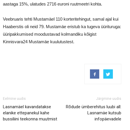
aastaga 15%, ulatudes 2716 euroni ruutmeetri kohta.
Veebruaris tehti Mustamäel 110 korteritehingut, samal ajal kui
Haaberstis oli neid 79. Mustamäe eristub ka tugeva üürituruga:
üüripakkumised moodustavad kolmandiku kõigist
Kinnisvara24 Mustamäe kuulutustest.
Eelmine uudis
Järgmine uudis
Lasnamäel kavandatakse
Rõdude ümberehitus luubi all:
elanike ettepanekul kahe
Lasnamäe kutsub
bussiliini teekonna muutmist
infopäevadele