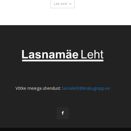
Lae veel
Võtke meiega ühendust:
lasnaleht@krabugrupp.ee