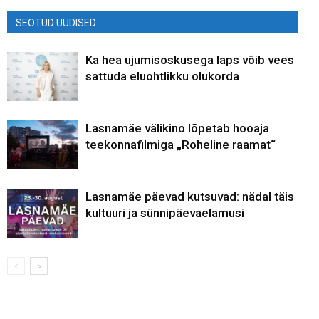
SEOTUD UUDISED
Ka hea ujumisoskusega laps võib vees
sattuda eluohtlikku olukorda
Lasnamäe välikino lõpetab hooaja
teekonnafilmiga „Roheline raamat“
Lasnamäe päevad kutsuvad: nädal täis
kultuuri ja sünnipäevaelamusi