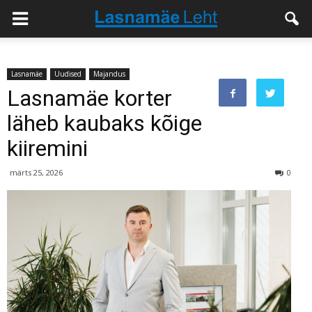
Lasnamäe
Uudised
Majandus
Lasnamäe korter
läheb kaubaks kõige
kiiremini
märts 25, 2026
0