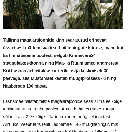
Tallinna magalarajoonide kinnisvaraturud erinevad
üksteisest märkimisväärselt nii tehingute kiiruse, mahu kui
ka hinnataseme poolest, selgub Kinnisvara24
statistikakeskkonna ning Maa- ja Ruumiameti andmetest.
Kui Lasnamäel leitakse korterile ostja keskmiselt 30
päevaga, siis Mustamäel kestab müügiprotsess 48 ning
Haaberstis 100 päeva.
Lasnamäe paistab teiste magalarajoonide seas silma eelkõige
tehingute suure mahu poolest. Aasta kahe esimese kuuga
sõlmiti seal 21% kõigist Tallinna korterimüügi tehingutest.
Ainuüksi veebruaris tehti Lasnamäel 146 müügitehingut, mis
on peaaegu kaks korda rohkem kui Haaberstis. Viimase 12