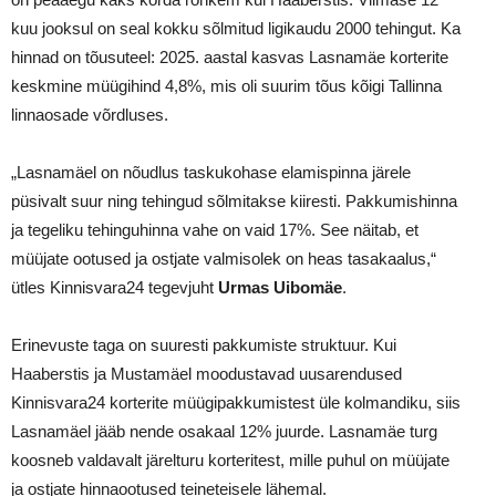
kuu jooksul on seal kokku sõlmitud ligikaudu 2000 tehingut. Ka
hinnad on tõusuteel: 2025. aastal kasvas Lasnamäe korterite
keskmine müügihind 4,8%, mis oli suurim tõus kõigi Tallinna
linnaosade võrdluses.
„Lasnamäel on nõudlus taskukohase elamispinna järele
püsivalt suur ning tehingud sõlmitakse kiiresti. Pakkumishinna
ja tegeliku tehinguhinna vahe on vaid 17%. See näitab, et
müüjate ootused ja ostjate valmisolek on heas tasakaalus,“
ütles Kinnisvara24 tegevjuht
Urmas Uibomäe
.
Erinevuste taga on suuresti pakkumiste struktuur. Kui
Haaberstis ja Mustamäel moodustavad uusarendused
Kinnisvara24 korterite müügipakkumistest üle kolmandiku, siis
Lasnamäel jääb nende osakaal 12% juurde. Lasnamäe turg
koosneb valdavalt järelturu korteritest, mille puhul on müüjate
ja ostjate hinnaootused teineteisele lähemal.