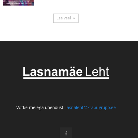
Lae veel
Võtke meiega ühendust:
lasnaleht@krabugrupp.ee