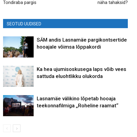
Tondiraba pargis
näha tahaksid?
SEOTUD UUDISED
SÄM andis Lasnamäe pargikontsertide
hooajale võimsa lõppakordi
Ka hea ujumisoskusega laps võib vees
sattuda eluohtlikku olukorda
Lasnamäe välikino lõpetab hooaja
teekonnafilmiga „Roheline raamat“