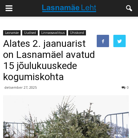
Lasnamäe
Uudised
Linnaosavalitsus
Ühiskond
Alates 2. jaanuarist
on Lasnamäel avatud
15 jõulukuuskede
kogumiskohta
detsember 27, 2025
0