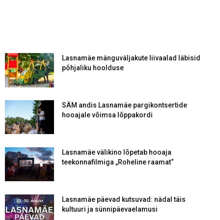
Lasnamäe mänguväljakute liivaalad läbisid
põhjaliku hoolduse
SÄM andis Lasnamäe pargikontsertide
hooajale võimsa lõppakordi
Lasnamäe välikino lõpetab hooaja
teekonnafilmiga „Roheline raamat“
Lasnamäe päevad kutsuvad: nädal täis
kultuuri ja sünnipäevaelamusi