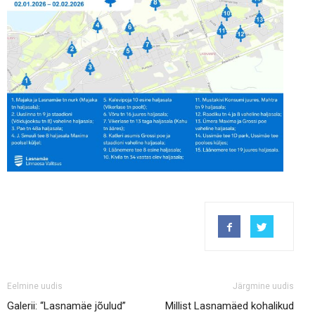
Eelmine uudis
Järgmine uudis
Galerii: “Lasnamäe jõulud”
Millist Lasnamäed kohalikud