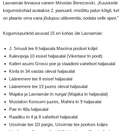
Lasnamäe linnaosa vanem Miroslav Berezovski. „Kuuskede
kogumiskohad avatakse 2. jaanuaril, mistõttu palun kõigil, kel
on plaanis oma vana jõulupuu utiliseerida, oodata selle ajani.”
Kogumispunktid asuvad 15 eri kohas üle Lasnamäe:
J. Smuuli tee 8 haljasala Maxima poolsel küljel
Kalevipoja 10 esisel haljasalal (Vikerlase tn poolt)
Katleri asumi Grossi poe ja staadioni vahelisel haljasalal
Kivila tn 34 vastas oleval haljasalal
Läänemere tee 8 esisel haljasalal
Läänemere tee 19 juures oleval haljasalal
Majaka ja Lasnamäe tn nurgal (Majaka tn haljasalal)
Mustakivi Konsumi juures, Mahtra tn 9 haljasalal
Pae tn 48a haljasalal
Raadiku tn 4 ja 8 vahelisel haljasalal
Ussimäe tee 1D pargis, Ussimäe tee poolses küljes