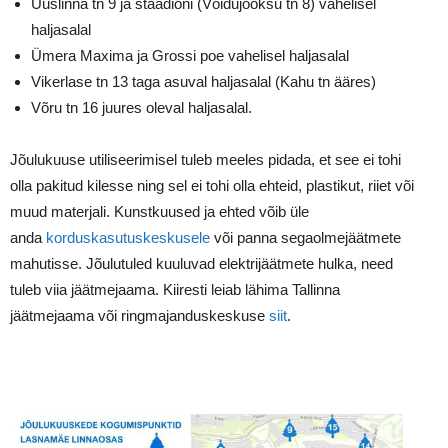
Uuslinna tn 9 ja staadioni (Võidujooksu tn 8) vahelisel
haljasalal
Ümera Maxima ja Grossi poe vahelisel haljasalal
Vikerlase tn 13 taga asuval haljasalal (Kahu tn ääres)
Võru tn 16 juures oleval haljasalal.
Jõulukuuse utiliseerimisel tuleb meeles pidada, et see ei tohi
olla pakitud kilesse ning sel ei tohi olla ehteid, plastikut, riiet või
muud materjali. Kunstkuused ja ehted võib üle
anda
korduskasutuskeskusele
või panna segaolmejäätmete
mahutisse. Jõulutuled kuuluvad elektrijäätmete hulka, need
tuleb viia jäätmejaama. Kiiresti leiab lähima Tallinna
jäätmejaama või ringmajanduskeskuse
siit
.