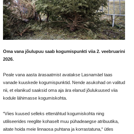
Oma vana jõulupuu saab kogumispunkti viia 2. veebruarini
2026.
Peale vana aasta ärasaatmist avatakse Lasnamäel taas
vanade kuuskede kogumispunktid. Nende asukohad on valitud
nii, et elanikud saaksid oma aja ära elanud jõulukuused viia
kodule lähimasse kogumiskohta.
“Viies kuused selleks ettenähtud kogumiskohta ning
utiliseerides reeglite kohaselt muu pühadeaegse atribuutika,
aitate hoida meie linnaosa puhtana ja korrastatuna,“ ütles