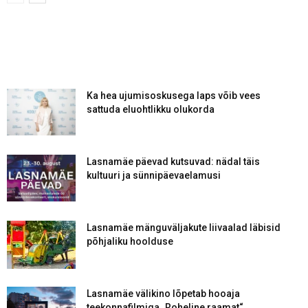
Ka hea ujumisoskusega laps võib vees
sattuda eluohtlikku olukorda
Lasnamäe päevad kutsuvad: nädal täis
kultuuri ja sünnipäevaelamusi
Lasnamäe mänguväljakute liivaalad läbisid
põhjaliku hoolduse
Lasnamäe välikino lõpetab hooaja
teekonnafilmiga „Roheline raamat“