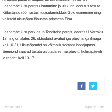
Lasnamäe Uisupargis uisutamine ja uiskude laenutus tasuta.
Külastajaid rõõmustas iluuisutamisklubi Gold esinemine ning
väikseid uisusõpru lõbustas printsess Elsa.
Lasnamäe Uisupark asub Tondiraba pargis, aadressil Varraku
18 ning on alates 26. oktoobrist avatud iga päev ja iga ilmaga
kell 10-21. Uisusõpradel on võimalik soetada hooajapass.
Seeniorid saavad tasuta uisutada esmaspäeviti, kolmapäeviti
ja reedeti kell 10-17.
Eelmine uudis
Järgmine uudis