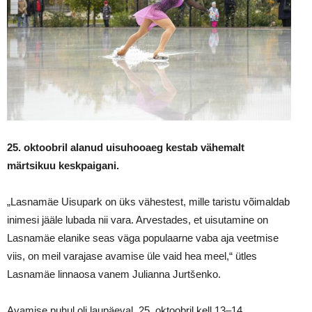
25. oktoobril alanud uisuhooaeg kestab vähemalt
märtsikuu keskpaigani.
„Lasnamäe Uisupark on üks vähestest, mille taristu võimaldab
inimesi jääle lubada nii vara. Arvestades, et uisutamine on
Lasnamäe elanike seas väga populaarne vaba aja veetmise
viis, on meil varajase avamise üle vaid hea meel,“ ütles
Lasnamäe linnaosa vanem Julianna Jurtšenko.
Avamise puhul oli laupäeval, 25. oktoobril kell 13–14