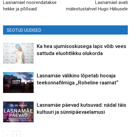
Lasnamäel noorendatakse
Lasnamäel avati
hekke ja põõsaid
mälestustahvel Hugo Hiibusele
SEOTUD UUDISED
Ka hea ujumisoskusega laps võib vees
sattuda eluohtlikku olukorda
Lasnamäe välikino lõpetab hooaja
teekonnafilmiga „Roheline raamat“
Lasnamäe päevad kutsuvad: nädal täis
kultuuri ja sünnipäevaelamusi