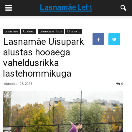
Lasnamäe
Uudised
Linnaosavalitsus
Ühiskond
Lasnamäe Uisupark
alustas hooaega
vaheldusrikka
lastehommikuga
oktoober 25, 2025
0