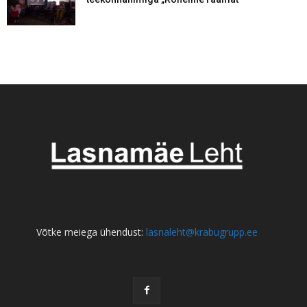
Võtke meiega ühendust:
lasnaleht@krabugrupp.ee