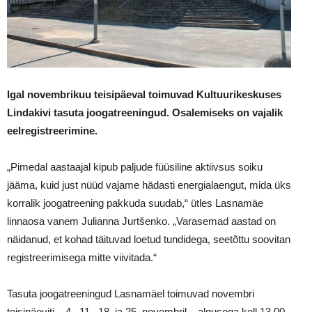
Igal novembrikuu teisipäeval toimuvad Kultuurikeskuses
Lindakivi tasuta joogatreeningud. Osalemiseks on vajalik
eelregistreerimine.
„Pimedal aastaajal kipub paljude füüsiline aktiivsus soiku
jääma, kuid just nüüd vajame hädasti energialaengut, mida üks
korralik joogatreening pakkuda suudab,“ ütles Lasnamäe
linnaosa vanem Julianna Jurtšenko. „Varasemad aastad on
näidanud, et kohad täituvad loetud tundidega, seetõttu soovitan
registreerimisega mitte viivitada.“
Tasuta joogatreeningud Lasnamäel toimuvad novembri
teisipäeviti – 4., 11., 18. ja 25. novembril – algusega kell 13.00