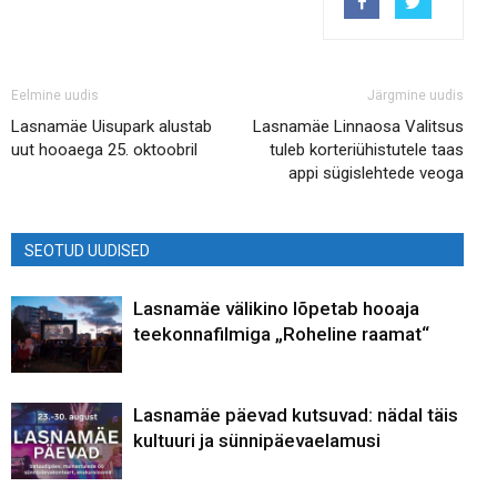
Eelmine uudis
Järgmine uudis
Lasnamäe Uisupark alustab
Lasnamäe Linnaosa Valitsus
uut hooaega 25. oktoobril
tuleb korteriühistutele taas
appi sügislehtede veoga
SEOTUD UUDISED
Lasnamäe välikino lõpetab hooaja
teekonnafilmiga „Roheline raamat“
Lasnamäe päevad kutsuvad: nädal täis
kultuuri ja sünnipäevaelamusi