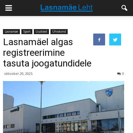
Lasnamäe
Sport
Uudised
Ühiskond
Lasnamäel algas
registreerimine
tasuta joogatundidele
oktoober 20, 2025
0