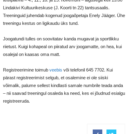
Lindakivi Kultuurikeskuse (J. Koorti tn 22) tantsusaalis.
Treeninguid juhendab kogenud joogaõpetaja Enely Jääger. Ühe
treeningu kestus on ligikaudu üks tund.
Joogatundi tulles on soovitatav kanda mugavat ja sportlikku
riietust. Kuigi kohapeal on piiratud arv joogamatte, on hea, kui
osalejal on kaasas oma matt.
Registreerimine toimub
veebis
või telefonil 645 7702. Kui
pärast registreerimist selgub, et osalemine ei ole siiski
võimalik, palume sellest kindlasti samale numbrile teada anda
– nii saavad treeningul osaleda ka need, kes ei jõudnud esialgu
registreeruda.