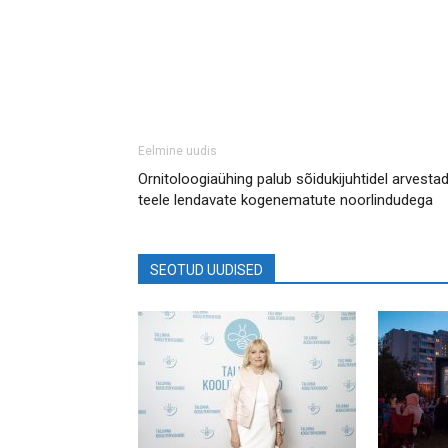
Eelmine uudis
Ornitoloogiaühing palub sõidukijuhtidel arvesta
teele lendavate kogenematute noorlindudega
SEOTUD UUDISED