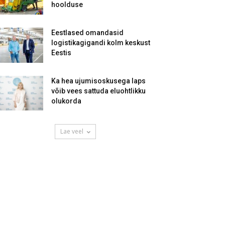
hoolduse
Eestlased omandasid
logistikagigandi kolm keskust
Eestis
Ka hea ujumisoskusega laps
võib vees sattuda eluohtlikku
olukorda
Lae veel