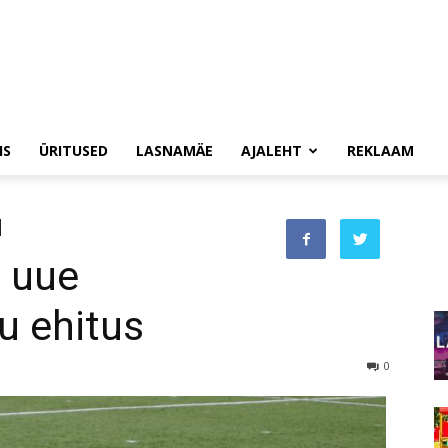
IS
ÜRITUSED
LASNAMÄE
AJALEHT
REKLAAM
 uue
u ehitus
0