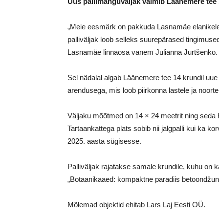
Uus pallimänguväljak valmib Läänemere tee 
„Meie eesmärk on pakkuda Lasnamäe elanikele 
palliväljak loob selleks suurepärased tingimuse
Lasnamäe linnaosa vanem Julianna Jurtšenko.
Sel nädalal algab Läänemere tee 14 krundil uu
arendusega, mis loob piirkonna lastele ja noor
Väljaku mõõtmed on 14 × 24 meetrit ning seda h
Tartaankattega plats sobib nii jalgpalli kui ka 
2025. aasta sügisesse.
Palliväljak rajatakse samale krundile, kuhu on
„Botaanikaaed: kompaktne paradiis betoondžungli
Mõlemad objektid ehitab Lars Laj Eesti OÜ.