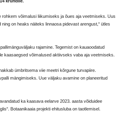
14 krundile.
rohkem võimalusi liikumiseks ja õues aja veetmiseks. Uus
d ning on heaks näiteks linnaosa pidevast arengust,“ ütles
e pallimänguväljaku rajamine. Tegemist on kauaoodatud
tele kaasaegsed võimalused aktiivseks vaba aja veetmiseks.
akkab ümbritsema viie meetri kõrgune turvapiire.
korvpalli mängimiseks. Uue väljaku avamine on planeeritud
 kavandatud ka kaasava eelarve 2023. aasta võiduidee
s“. Botaanikaaia projekti ehitusluba on taotlemisel.