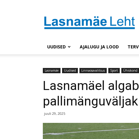
Lasnaleht
UUDISED
AJALUGU JA LOOD
TERV
Lasnamäe
Uudised
Linnaosavalitsus
Sport
Ühiskond
Lasnamäel algab
pallimänguväljak
juuli 29, 2025