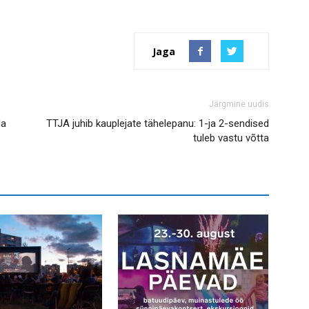
Jaga
Järgmine uudis
da
TTJA juhib kauplejate tähelepanu: 1-ja 2-sendised
tuleb vastu võtta